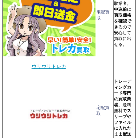
取業者。
申込前に
宅配買
買取価格
取
を確認で
き
るので
安心して
買取に出
せる。
ウリウリトレカ
トレーデ
ィングカ
ード専門
の買取業
者
。送料
宅配買
無料で
ス
取
リーブや
ファイル
に入れた
まま配送