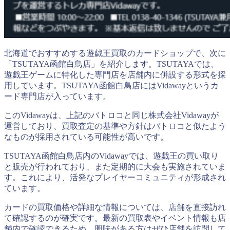
北海道でおすすめする遊戯王買取のカードショップで、次に
「TSUTAYA函館白鳥店」を紹介します。TSUTAYAでは、
遊戯王ゲームに特化した専門店を店舗内に併設する形式を採
用しています。TSUTAYA函館白鳥店にはVidawayというカ
ード専門店が入っています。
このVidawayは、上記のバトロコと同じ株式会社Vidawayが
運営しており、買取査定の基準や方針はバトロコと似たよう
なものが採用されている可能性が高いです。
TSUTAYA函館白鳥店内のVidawayでは、遊戯王の買い取り
と販売が行われており、また定期的に大会も実施されていま
す。これにより、活発なプレイヤーコミュニティが形成され
ています。
カードの買取価格や詳細な情報については、店舗を直接訪れ
て確認するのが確実です。最新の買取表やイベント情報も店
舗内で確認できるため、興味がある方はぜひ店舗を訪問して