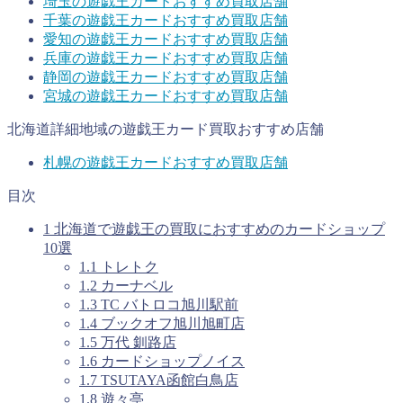
埼玉の
遊戯王カード
おすすめ買取店舗
千葉の
遊戯王カード
おすすめ買取店舗
愛知の
遊戯王カード
おすすめ買取店舗
兵庫の
遊戯王カード
おすすめ買取店舗
静岡の
遊戯王カード
おすすめ買取店舗
宮城の
遊戯王カード
おすすめ買取店舗
北海道詳細地域の遊戯王カード買取おすすめ店舗
札幌の遊戯王カードおすすめ買取店舗
目次
1
北海道で遊戯王の買取におすすめのカードショップ
10選
1.1
トレトク
1.2
カーナベル
1.3
TC バトロコ旭川駅前
1.4
ブックオフ旭川旭町店
1.5
万代 釧路店
1.6
カードショップノイス
1.7
TSUTAYA函館白鳥店
1.8
遊々亭