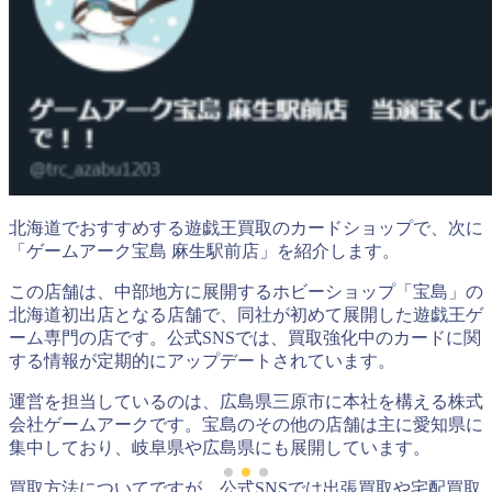
北海道でおすすめする遊戯王買取のカードショップで、次に
「ゲームアーク宝島 麻生駅前店」を紹介します。
この店舗は、中部地方に展開するホビーショップ「宝島」の
北海道初出店となる店舗で、同社が初めて展開した遊戯王ゲ
ーム専門の店です。公式SNSでは、買取強化中のカードに関
する情報が定期的にアップデートされています。
運営を担当しているのは、広島県三原市に本社を構える株式
会社ゲームアークです。宝島のその他の店舗は主に愛知県に
集中しており、岐阜県や広島県にも展開しています。
買取方法についてですが、公式SNSでは出張買取や宅配買取