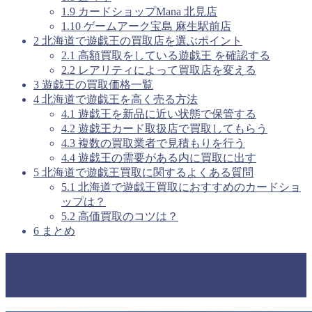
1.9
カードショップMana 北見店
1.10
ゲームアーク宝島 麻生駅前店
2
北海道で遊戯王の買取店を選ぶポイント
2.1
高額買取をしている遊戯王 を確認する
2.2
レアリティによって買取店を変える
3
遊戯王の買取価格一覧
4
北海道で遊戯王を高く売る方法
4.1
遊戯王を新品に近い状態で保管する
4.2
遊戯王カード取扱店で買取してもらう
4.3
複数の買取業者で見積もりを行う
4.4
遊戯王の需要がある内に買取に出す
5
北海道で遊戯王買取に関するよくある質問
5.1
北海道で遊戯王買取におすすめのカードショ
ップは？
5.2
高価買取のコツは？
6
まとめ
北海道で遊戯王の買取におすすめのカ
ードショップ10選