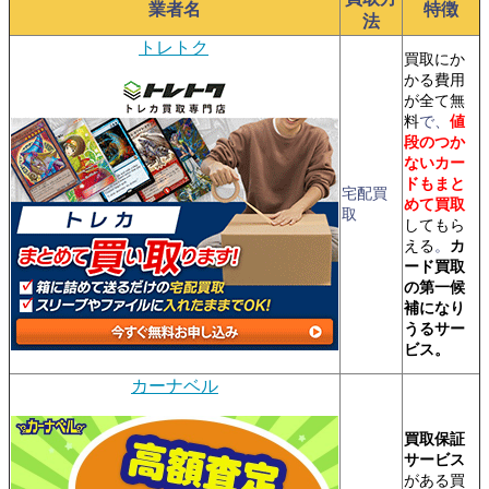
業者名
特徴
法
トレトク
買取にか
かる費用
が全て無
料
で、
値
段のつか
ないカー
ドもまと
宅配買
めて買取
取
してもら
える
。
カ
ード買取
の第一候
補になり
うるサー
ビス。
カーナベル
買取保証
サービス
がある買