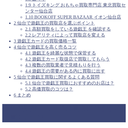
1.9
トイズキング おもちゃ買取専門店 東北買取セ
ンター仙台店
1.10
BOOKOFF SUPER BAZAAR イオン仙台店
2
仙台で遊戯王の買取店を選ぶポイント
2.1
高額買取をしている遊戯王 を確認する
2.2
レアリティによって買取店を変える
3
遊戯王カードの買取価格一覧
4
仙台で遊戯王を高く売るコツ
4.1
遊戯王を綺麗な状態で保管する
4.2
遊戯王カード取扱店で買取してもらう
4.3
複数の買取業者で見積もりを行う
4.4
遊戯王の需要がある内に買取に出す
5
仙台で遊戯王買取に関するよくある質問
5.1
仙台で遊戯王買取におすすめのお店は？
5.2
高価買取のコツは？
6
まとめ
仙台で遊戯王カードの買取におすすめ
の買取店10選