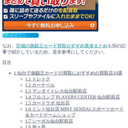
公式サイトを見る
なお、
宮城の遊戯王カード買取おすすめ業者まとめ
も別の記
事で紹介しているため、是非参考にしてください。
目次
1
仙台で遊戯王カードの買取におすすめの買取店10選
1.1
トレトク
1.2
カーナベル
1.3
マンダイトレカ仙台駅前店
1.4
フルコンプ PLAYERS CENTER 仙台駅前店
1.5
カードラボ 仙台店
1.6
ミント仙台店 MINT SENDAI スポーツカード
＆カードゲームショップ
1.7
シーガル仙台駅前店
1.8
遊々亭