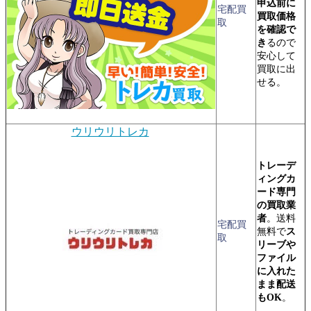
申込前に
宅配買
買取価格
取
を確認で
き
るので
安心して
買取に出
せる。
ウリウリトレカ
トレーデ
ィングカ
ード専門
の買取業
者
。送料
宅配買
無料で
ス
取
リーブや
ファイル
に入れた
まま配送
もOK
。