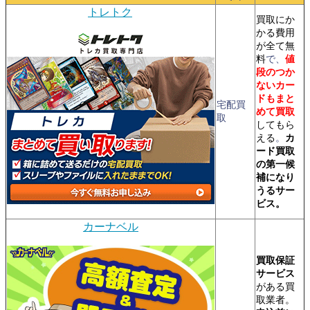
トレトク
買取にか
かる費用
が全て無
料
で、
値
段のつか
ないカー
ドもまと
宅配買
めて買取
取
してもら
える
。
カ
ード買取
の第一候
補になり
うるサー
ビス。
カーナベル
買取保証
サービス
がある買
取業者。