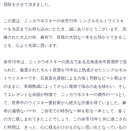
買取をさせて頂きました。
この度は、ニッカウヰスキーの余市15年 シングルモルトウイスキ
ーを当店までお持ち込みいただき、誠にありがとうございます。洗
練された大人の街、麻布で、皆様の大切な一本をお預かりできるこ
とを、心より光栄に思います。
余市15年は、ニッカウヰスキーの原点である北海道余市蒸溜所で造
られた、厳選されたモルト原酒を15年以上熟成させたシングルモル
トウイスキーです。石炭直火蒸留による力強く芳醇なピート香はそ
のままに、長期熟成によってさらに複雑で深みのある味わい、そし
てエレガントな余韻が特徴で、ニッカウヰスキーの傑作の一つとし
て、世界中のウイスキー愛好家から絶大な評価を得ていました。麻
布の瀟洒なバーや、ご自宅での特別な一杯を彩る一本として、多く
の方に親しまれてきたことでしょう。この余市15年と共に過ごされ
た時間は、きっと、心に残るかけがえのない思い出となっているの