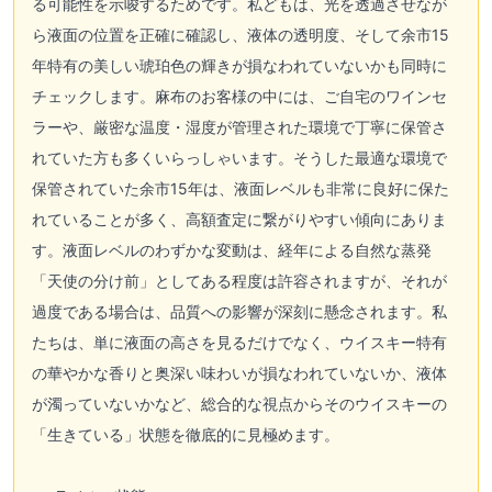
る可能性を示唆するためです。私どもは、光を透過させなが
ら液面の位置を正確に確認し、液体の透明度、そして余市15
年特有の美しい琥珀色の輝きが損なわれていないかも同時に
チェックします。麻布のお客様の中には、ご自宅のワインセ
ラーや、厳密な温度・湿度が管理された環境で丁寧に保管さ
れていた方も多くいらっしゃいます。そうした最適な環境で
保管されていた余市15年は、液面レベルも非常に良好に保た
れていることが多く、高額査定に繋がりやすい傾向にありま
す。液面レベルのわずかな変動は、経年による自然な蒸発
「天使の分け前」としてある程度は許容されますが、それが
過度である場合は、品質への影響が深刻に懸念されます。私
たちは、単に液面の高さを見るだけでなく、ウイスキー特有
の華やかな香りと奥深い味わいが損なわれていないか、液体
が濁っていないかなど、総合的な視点からそのウイスキーの
「生きている」状態を徹底的に見極めます。