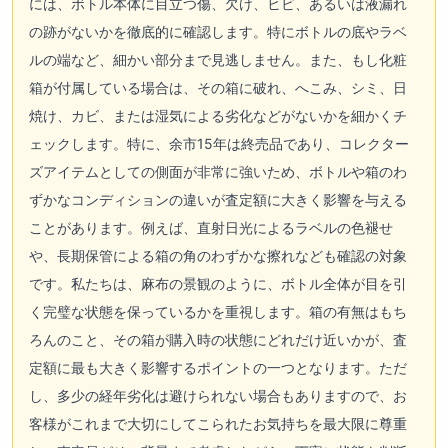
には、ボトル本体に目立つ傷、欠け、ヒビ、あるいは液漏れ
の跡がないかを徹底的に確認します。特にボトルの底やラベ
ルの端など、細かい部分まで見逃しません。また、もし化粧
箱が付属している場合は、その箱に破れ、へこみ、シミ、日
焼け、カビ、または湿気による劣化などがないかを細かくチ
ェックします。特に、余市15年は終売品であり、コレクター
ズアイテムとしての側面が非常に強いため、ボトルや箱のわ
ずかなコンディションの違いが査定額に大きく影響を与える
ことがあります。例えば、直射日光によるラベルの色褪せ
や、長期保管による箱の角のわずかな擦れなども確認の対象
です。私たちは、麻布の景観のように、ボトル全体が目を引
く完璧な状態を保っているかを重視します。箱の有無はもち
ろんのこと、その箱が購入時の状態にどれだけ近いかが、査
定額に最も大きく影響するポイントの一つとなります。ただ
し、多少の経年劣化は避けられない場合もありますので、お
客様がこれまで大切にしてこられたお気持ちを最大限に尊重