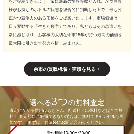
をご提示できるよう、常に最新の情報を取り入れ、かつお客
様がお持ちのボトルの状態を総合的に判断した上で、最も公
正かつ競争力のある価格をご提案いたします。市場価値は
日々変動する「生きた数字」であり、私どもはその息遣いを
常に感じ取り、お客様の大切な余市15年が持つ最高の価値を
最大限に引き出す努力を惜しみません。
余市の買取相場・実績を見る
3つ
選べる
の無料査定
査定にかかる費用はもちろん、配送料・出張料などは全て無
料！ 査定額にご納得できない場合は、無料でキャンセルも可
能です。 まずは、お気軽にお問い合わせください。
受付時間10:00〜20:00