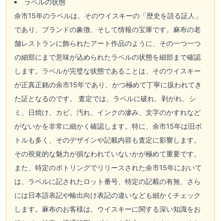
ラベルの状態
余市15年のラベルは、そのウイスキーの「歴史を語る証人」
であり、ブランドの象徴、そして情報の宝庫です。麻布の老
舗レストランに飾られたアート作品のように、その一つ一つ
の細部にまで意味が込められたラベルの状態を細部まで確認
します。ラベルが完璧な状態であることは、そのウイスキー
が正真正銘の余市15年であり、かつ極めて丁寧に扱われてき
た証となるのです。 査定では、ラベルに破れ、剥がれ、シ
ミ、日焼け、カビ、汚れ、インクの滲み、文字のかすれなど
がないかを非常に細かく確認します。特に、余市15年は旧ボ
トルも多く、そのデザインや記載内容も査定に影響します。
その視覚的な魅力が損なわれていないかが極めて重要です。
また、特定のボトリングでリリースされた余市15年において
は、ラベルに記されたロット番号、特定の記載の有無、さら
には日本語表記や輸出向け表記の違いなども細かくチェック
します。麻布のお客様は、ウイスキーに関する深い知識をお