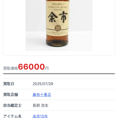
66000
買取価格
円
買取日
2025/07/29
買取店舗
麻布十番店
担当鑑定士
長部 浩生
アイテム名
余市15年