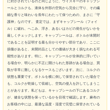
に封がされているのと同じように、ウイスキーのキャップシ
ールとコルクも、液体を外部の空気から完全に守り、その繊
細な香りと味わいを長年にわたって保つための、まさに「守
護神」なのです。 査定では、まずキャップシール（フォイ
ル）に破れ、へこみ、浮き、あるいはカビの発生がないかを
厳しくチェックします。キャップシールは、ボトルが未開封
であることを証明する最も分かりやすい部分であり、ここに
損傷があると、未開封品としての価値が大きく損なわれる可
能性があります。特に、キャップシールが全体的に浮いてい
る場合や、明らかに不正に開けられた形跡がある場合は、買
取が非常に難しくなるケースもございます。次に、コルクの
状態も重要です。ボトルを横に倒して保管されていた場合で
も、コルクが乾燥して収縮し、空気の侵入を許してしまうこ
とがあります。私どもは、キャップシールの下にあるコルク
が、健全な状態を保っているかを目視で確認します。麻布の
お客様の中には、最適な温度・湿度で完璧に保管されている