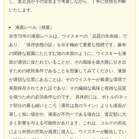
し、査定員がその背景まで考慮しながら、丁寧に状態を判断
いたします。
液面レベル（残量）
余市15年の液面レベルは、ウイスキーの「品質の生命線」で
あり、「保存状態の証」を示す極めて重要な指標です。麻布
の閑静な庭園にたたずむ池の水面のように、ウイスキーも液
面が適切に保たれていることが、その風味を最大限に引き出
すための絶対条件であることを想像してみてください。液面
が適切な位置にあることは、そのウイスキーが最適な環境で
長期保存されてきた証であり、その繊細な風味と複雑な品質
を保つための必須条件なのです。 具体的には、ボトルのネッ
ク部分の最も細いところ（通常は肩のライン）よりも液面が
著しく低い場合や、液面が不均一である場合は、査定額に大
きく影響を与える可能性があります。これは、コルクの劣化
により外部の空気が過度に侵入し、ウイスキーが酸化してい