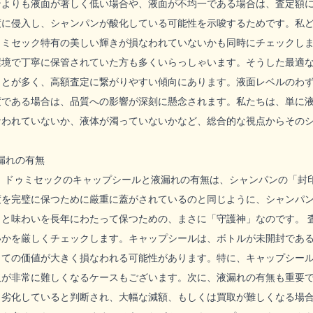
ンよりも液面が著しく低い場合や、液面が不均一である場合は、査定額
度に侵入し、シャンパンが酸化している可能性を示唆するためです。私
ゥミセック特有の美しい輝きが損なわれていないかも同時にチェックし
環境で丁寧に保管されていた方も多くいらっしゃいます。そうした最適
ことが多く、高額査定に繋がりやすい傾向にあります。液面レベルのわ
度である場合は、品質への影響が深刻に懸念されます。私たちは、単に
なわれていないか、液体が濁っていないかなど、総合的な視点からその
漏れの有無
ク ドゥミセックのキャップシールと液漏れの有無は、シャンパンの「封
度を完璧に保つために厳重に蓋がされているのと同じように、シャンパ
りと味わいを長年にわたって保つための、まさに「守護神」なのです。 
いかを厳しくチェックします。キャップシールは、ボトルが未開封であ
しての価値が大きく損なわれる可能性があります。特に、キャップシー
取が非常に難しくなるケースもございます。次に、液漏れの有無も重要
く劣化していると判断され、大幅な減額、もしくは買取が難しくなる場