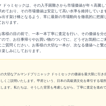
ク ドゥミセックは、その入手困難さから市場価値が年々高騰し
求めており、その市場価値は安定して高い水準を維持していま
み出す架け橋となるよう、常に最新の市場動向を徹底的に把握
ております。
お客様の目の前で、一本一本丁寧に査定を行い、その価値を分
すので、お仕事帰りやお買い物のついでに、どうぞお気軽にご
にご質問ください。お客様の大切な一本が、次なる価値へと繋
り楽しみにしております。
様の大切なアルマンドブリニャック ドゥミセックの価値を最大限に引き
詳しくご説明いたします。甲府という、日本の高級酒文化を牽引する場
在します。私たちは、そうした背景も考慮しながら、丁寧に査定を進め