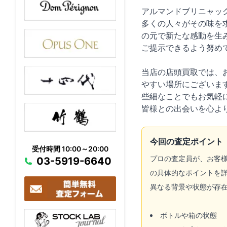
アルマンドブリニャッ
多くの人々がその味を
の元で新たな感動を生
ご提示できるよう努め
当店の店頭買取では、
やすい場所にございま
些細なことでもお気軽
皆様との出会いを心よ
今回の査定ポイント
受付時間 10:00～20:00
プロの査定員が、お客
03-5919-6640
の具体的なポイントを
異なる背景や状態が存
ボトルや箱の状態