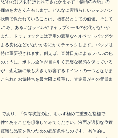
がどれだけ大切に扱われてきたかを示す「物語の表紙」の
の価値を大きく左右します。どんなに素晴らしいシャンパン
い状態で保たれていることは、贈答品としての価値、そして
へこみ、あるいはラベルやキャップシールの劣化がないか
。また、ドゥミセックには専用の豪華なベルベットバッグや
による劣化などがないかを細かくチェックします。バッグは
も特に重要視されます。例えば、直射日光によるラベルの色
壁のように、ボトル全体が目を引く完璧な状態を保っている
かが、査定額に最も大きく影響するポイントの一つとなりま
てこられたお気持ちを最大限に尊重し、査定員がその背景ま
」であり、「保存状態の証」を示す極めて重要な指標で
条件であることを想像してみてください。液面が適切な位置
複雑な品質を保つための必須条件なのです。 具体的に