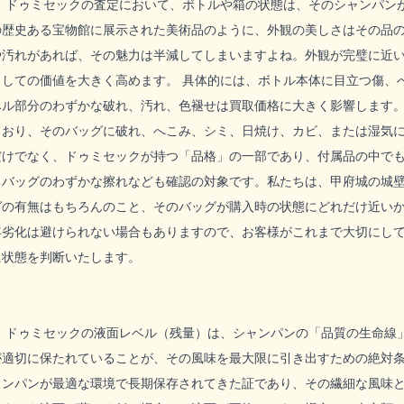
ク ドゥミセックの査定において、ボトルや箱の状態は、そのシャンパン
の歴史ある宝物館に展示された美術品のように、外観の美しさはその品
や汚れがあれば、その魅力は半減してしまいますよね。外観が完璧に近
としての価値を大きく高めます。 具体的には、ボトル本体に目立つ傷、
ベル部分のわずかな破れ、汚れ、色褪せは買取価格に大きく影響します
ており、そのバッグに破れ、へこみ、シミ、日焼け、カビ、または湿気
だけでなく、ドゥミセックが持つ「品格」の一部であり、付属品の中で
るバッグのわずかな擦れなども確認の対象です。私たちは、甲府城の城
グの有無はもちろんのこと、そのバッグが購入時の状態にどれだけ近い
年劣化は避けられない場合もありますので、お客様がこれまで大切にし
に状態を判断いたします。
ク ドゥミセックの液面レベル（残量）は、シャンパンの「品質の生命線
が適切に保たれていることが、その風味を最大限に引き出すための絶対
ャンパンが最適な環境で長期保存されてきた証であり、その繊細な風味と