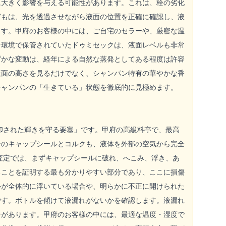
に大きく影響を与える可能性があります。これは、栓の劣化
どもは、光を透過させながら液面の位置を正確に確認し、液
ます。甲府のお客様の中には、ご自宅のセラーや、厳密な温
な環境で保管されていたドゥミセックは、液面レベルも非常
ずかな変動は、経年による自然な蒸発としてある程度は許容
液面の高さを見るだけでなく、シャンパン特有の華やかな香
シャンパンの「生きている」状態を徹底的に見極めます。
印された輝きを守る要塞」です。甲府の高級料亭で、最高
ンのキャップシールとコルクも、液体を外部の空気から完全
査定では、まずキャップシールに破れ、へこみ、浮き、あ
ることを証明する最も分かりやすい部分であり、ここに損傷
ルが全体的に浮いている場合や、明らかに不正に開けられた
です。ボトルを傾けて液漏れがないかを確認します。液漏れ
合があります。甲府のお客様の中には、最適な温度・湿度で