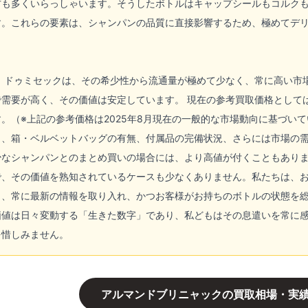
方も多くいらっしゃいます。そうしたボトルはキャップシールもコルク
す。これらの要素は、シャンパンの品質に直接影響するため、極めてデ
ク ドゥミセックは、その希少性から流通量が極めて少なく、常に高い市
需要が高く、その価値は安定しています。 現在の参考買取価格としては、状
。（※上記の参考価格は2025年8月現在の一般的な市場動向に基づい
）、箱・ベルベットバッグの有無、付属品の完備状況、さらには市場の
少なシャンパンとのまとめ買いの場合には、より高値が付くこともありま
で、その価値を熟知されているケースも少なくありません。私たちは、
う、常に最新の情報を取り入れ、かつお客様がお持ちのボトルの状態を
価値は日々変動する「生きた数字」であり、私どもはその息遣いを常に
を惜しみません。
アルマンドブリニャックの買取相場・実