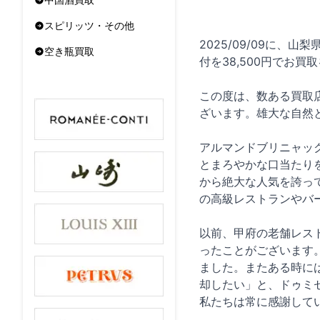
スピリッツ・その他
2025/09/09に、山
空き瓶買取
付を38,500円でお
この度は、数ある買取
ざいます。雄大な自然
アルマンドブリニャッ
とまろやかな口当たり
から絶大な人気を誇っ
の高級レストランやバ
以前、甲府の老舗レス
ったことがございます
ました。またある時に
却したい」と、ドゥミ
私たちは常に感謝して