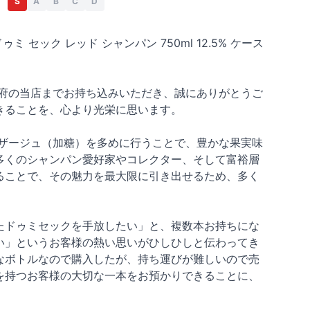
S
A
B
C
D
ゥミ セック レッド シャンパン 750ml 12.5% ケース
府の当店までお持ち込みいただき、誠にありがとうご
きることを、心より光栄に思います。
ザージュ（加糖）を多めに行うことで、豊かな果実味
多くのシャンパン愛好家やコレクター、そして富裕層
ることで、その魅力を最大限に引き出せるため、多く
たドゥミセックを手放したい」と、複数本お持ちにな
い」というお客様の熱い思いがひしひしと伝わってき
なボトルなので購入したが、持ち運びが難しいので売
を持つお客様の大切な一本をお預かりできることに、