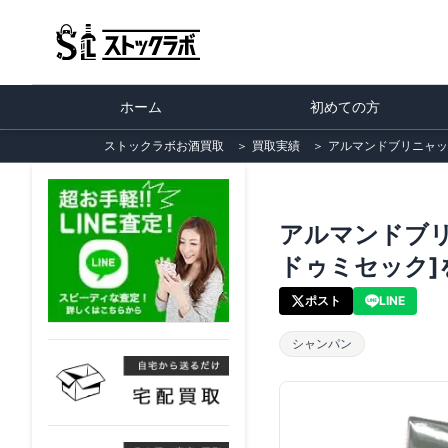
ホーム
初めての方
ストックラボお酒買取
＞
買取実績
＞
アルマンドブリニャック
アルマンドブリ
ドゥミセック]
ポスト
LINE
シャンパン