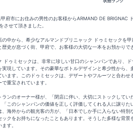
状態ランク
梨県甲府市にお住みの男性のお客様からARMAND DE BRIGNAC ド
買取をさせて頂きました。
店の中から、希少なアルマンドブリニャック ドゥミセックを甲
と歴史が息づく街、甲府で、お客様の大切な一本をお預かりで
ク ドゥミセックは、非常に珍しい甘口のシャンパンであり、ド
を実現しています。その豪華なボトルデザインと希少性から、
ています。このドゥミセックは、デザートやフルーツと合わせ
ーで重宝されています。
トランのオーナー様が、「閉店に伴い、大切にストックしてい
。「このシャンパンの価値を正しく評価してくれる人に譲りた
は、海外からの観光客の方が、「日本でしか手に入らない特別
セックをお持ちになったこともあります。そうした多様な背景
います。