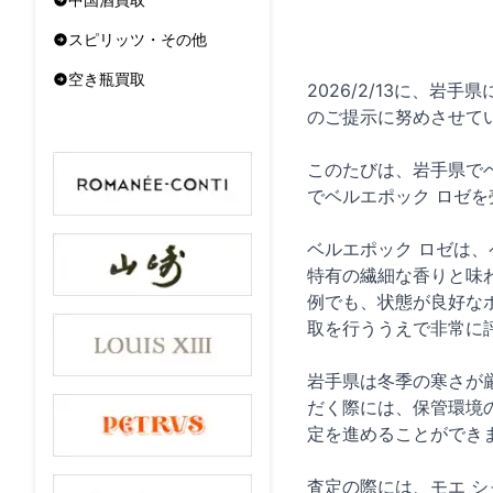
スピリッツ・その他
空き瓶買取
2026/2/13に、
のご提示に努めさせて
このたびは、岩手県で
でベルエポック ロゼ
ベルエポック ロゼは
特有の繊細な香りと味
例でも、状態が良好な
取を行ううえで非常に
岩手県は冬季の寒さが
だく際には、保管環境
定を進めることができ
査定の際には、モエ 