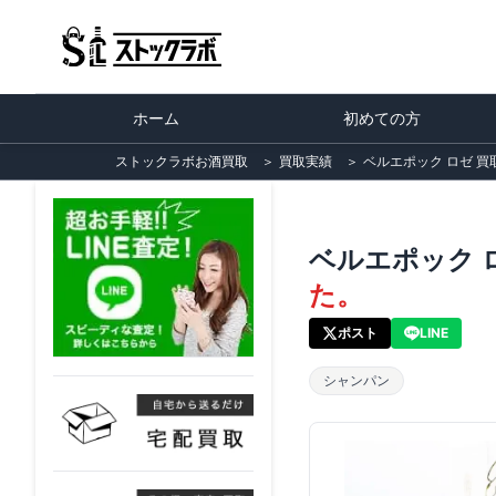
ホーム
初めての方
ストックラボお酒買取
＞
買取実績
＞
ベルエポック ロゼ 買
ベルエポック 
た。
ポスト
LINE
シャンパン