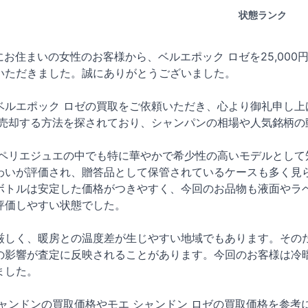
状態ランク
岩手県にお住まいの女性のお客様から、ベルエポック ロゼを25,0
いただきました。誠にありがとうございました。
ベルエポック ロゼの買取をご依頼いただき、心より御礼申し上
を売却する方法を探されており、シャンパンの相場や人気銘柄の
、ペリエジュエの中でも特に華やかで希少性の高いモデルとして
わいが評価され、贈答品として保管されているケースも多く見ら
ボトルは安定した価格がつきやすく、今回のお品物も液面やラベ
評価しやすい状態でした。
厳しく、暖房との温度差が生じやすい地域でもあります。そのた
の影響が査定に反映されることがあります。今回のお客様は冷
ました。
シャンドンの買取価格やモエ シャンドン ロゼの買取価格を参