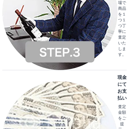
場で
商品
を１
つ１
つ丁
寧に
査定
いた
しま
す。
現金
にて
お支
払い
査定
金額
をご
提