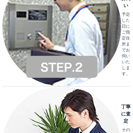
い
予定
した
日に
ご指
定住
所ま
でお
伺い
いた
しま
す。
丁寧
に査
定
その