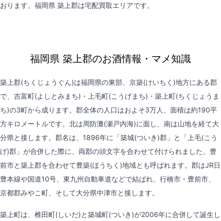
おります。福岡県 築上郡は
宅配買取
エリアです。
福岡県 築上郡のお酒情報・マメ知識
築上郡(ちくじょうぐん)は福岡県の東部、京築(けいちく)地方にある郡
で、吉富町(よしとみまち)・上毛町(こうげまち)・築上町(ちくじょうま
ち)の3町から成ります。郡全体の人口はおよそ3万人、面積は約190平
方キロメートルです。北は周防灘(瀬戸内海)に面し、南は山地を経て大
分県と接します。郡名は、1896年に「築城(ついき)郡」と「上毛(こう
げ)郡」が合併した際に、両郡の頭文字を合わせて付けられました。豊
前市と築上郡を合わせて豊築(ほうちく)地域とも呼ばれます。郡はJR日
豊本線や国道10号、東九州自動車道などで結ばれ、行橋市・豊前市、
京都郡みやこ町、そして大分県中津市と接します。
築上町は、椎田町(しいだ)と築城町(ついき)が2006年に合併して誕生し