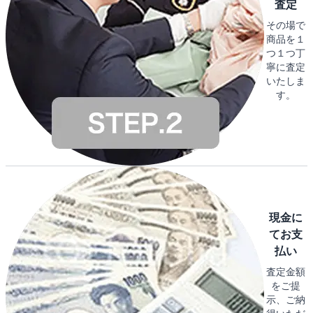
査定
その場で
商品を１
つ１つ丁
寧に査定
いたしま
す。
現金に
てお支
払い
査定金額
をご提
示、ご納