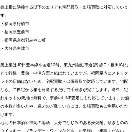
築上郡に隣接する以下のエリアも宅配買取・出張買取に対応していま
す。
・福岡県行橋市
・福岡県豊前市
・福岡県京都郡みやこ町
・大分県中津市
築上郡はJR日豊本線や国道10号、東九州自動車道(築城IC・椎田IC)な
どで行橋・豊前・中津方面と結ばれていますが、福岡県内にストック
ラボの店舗はないため、宅配買取・出張買取で対応しています。宅配
なら、ご自宅から箱を発送するだけで手続きが完了します。送料・宅
配キットの費用は無料で、事前のLINE査定にも対応しています。お酒
の本数が多い方や、運ぶのが難しい方には、出張買取もご利用いただ
けます。
地元の日本酒や福岡の地酒、大分でなじみのある麦焼酎、頂きものの
ウイスキー・ブランデー・ワインなども、お気軽にご相談ください。