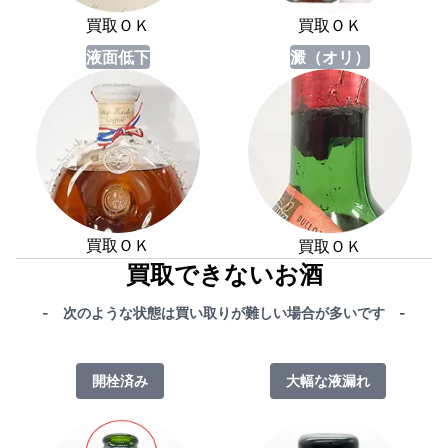
買取ＯＫ
買取ＯＫ
液面低下
澱（オリ）
買取ＯＫ
買取ＯＫ
買取できないお酒
- 次のような状態は買い取りが難しい場合が多いです -
開栓済み
大幅な液漏れ