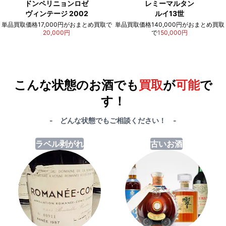
ドンペリニョンロゼ
レミーマルタン
ヴィンテージ 2002
ルイ13世
単品買取価格17,000円がおまとめ買取で
単品買取価格140,000円がおまとめ買取
20,000円
で
150,000円
例）単品買取総額
551,000円
が
おまとめ買取で
578,000円
に！
合計で
27,000円
も
お得
です！
こんな状態のお酒でも
買取
が
可能
で
す！
- どんな状態でもご相談ください！ -
ラベル剥がれ
古いお酒