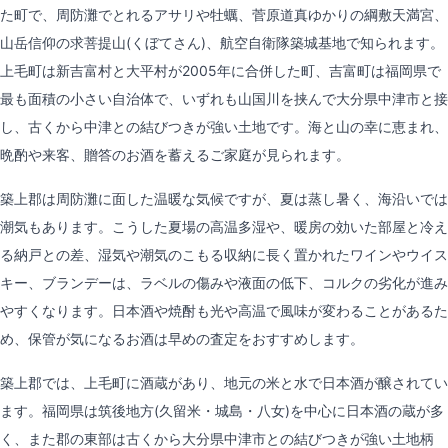
た町で、周防灘でとれるアサリや牡蠣、菅原道真ゆかりの綱敷天満宮、
山岳信仰の求菩提山(くぼてさん)、航空自衛隊築城基地で知られます。
上毛町は新吉富村と大平村が2005年に合併した町、吉富町は福岡県で
最も面積の小さい自治体で、いずれも山国川を挟んで大分県中津市と接
し、古くから中津との結びつきが強い土地です。海と山の幸に恵まれ、
晩酌や来客、贈答のお酒を蓄えるご家庭が見られます。
築上郡は周防灘に面した温暖な気候ですが、夏は蒸し暑く、海沿いでは
潮気もあります。こうした夏場の高温多湿や、暖房の効いた部屋と冷え
る納戸との差、湿気や潮気のこもる収納に長く置かれたワインやウイス
キー、ブランデーは、ラベルの傷みや液面の低下、コルクの劣化が進み
やすくなります。日本酒や焼酎も光や高温で風味が変わることがあるた
め、保管が気になるお酒は早めの査定をおすすめします。
築上郡では、上毛町に酒蔵があり、地元の米と水で日本酒が醸されてい
ます。福岡県は筑後地方(久留米・城島・八女)を中心に日本酒の蔵が多
く、また郡の東部は古くから大分県中津市との結びつきが強い土地柄