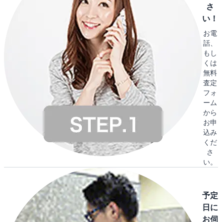
さ
い！
お電
話、
もし
くは
無料
査定
フォ
ーム
から
お申
込み
くだ
さ
い。
予定
日に
お伺