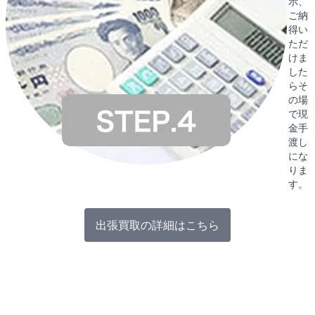
示、
ご納
得い
ただ
けま
した
らそ
の場
で現
金手
渡し
にな
りま
す。
出張買取の詳細はこちら