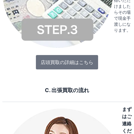
得いただ
けました
らその場
で現金手
渡しにな
ります。
店頭買取の詳細はこちら
C. 出張買取の流れ
まず
はご
連絡
くだ