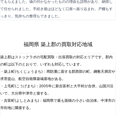
てもらえました。値の付かなかったものの理由も説明があり、納得し
て任せられました。手続き後はほどなく口座へ振り込まれ、戸棚もす
っきり。気持ちの整理もできました。
福岡県 築上郡の買取対応地域
築上郡はストックラボの宅配買取・出張買取の対応エリアです。郡内
の町は以下のとおりで、いずれも対応しています。
・築上町(ちくじょうまち)：周防灘に面する郡西部の町。綱敷天満宮や
求菩提山、航空自衛隊築城基地がある。
・上毛町(こうげまち)：2005年に新吉富村と大平村が合併。山国川沿
いで、大分県中津市と接する。
・吉富町(よしとみまち)：福岡県で最も面積の小さい自治体。中津市の
市街地に隣接する。