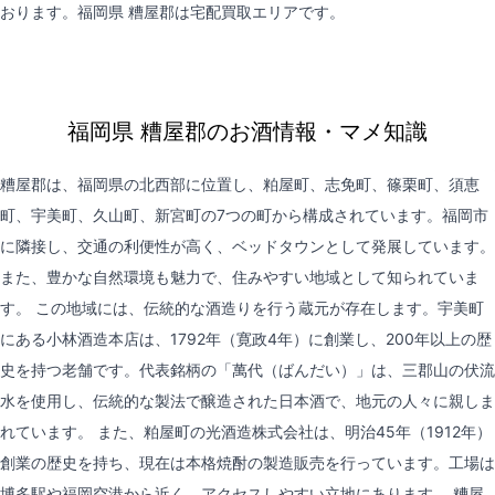
おります。福岡県 糟屋郡は
宅配買取
エリアです。
福岡県 糟屋郡のお酒情報・マメ知識
糟屋郡は、福岡県の北西部に位置し、粕屋町、志免町、篠栗町、須恵
町、宇美町、久山町、新宮町の7つの町から構成されています。福岡市
に隣接し、交通の利便性が高く、ベッドタウンとして発展しています。
また、豊かな自然環境も魅力で、住みやすい地域として知られていま
す。 この地域には、伝統的な酒造りを行う蔵元が存在します。宇美町
にある小林酒造本店は、1792年（寛政4年）に創業し、200年以上の歴
史を持つ老舗です。代表銘柄の「萬代（ばんだい）」は、三郡山の伏流
水を使用し、伝統的な製法で醸造された日本酒で、地元の人々に親しま
れています。 また、粕屋町の光酒造株式会社は、明治45年（1912年）
創業の歴史を持ち、現在は本格焼酎の製造販売を行っています。工場は
博多駅や福岡空港から近く、アクセスしやすい立地にあります。 糟屋