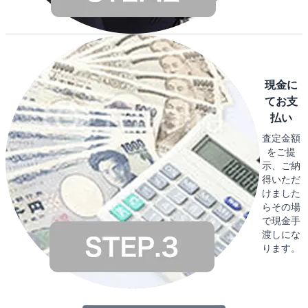
現金に
てお支
払い
査定金額
をご提
示、ご納
得いただ
けました
らその場
で現金手
渡しにな
ります。