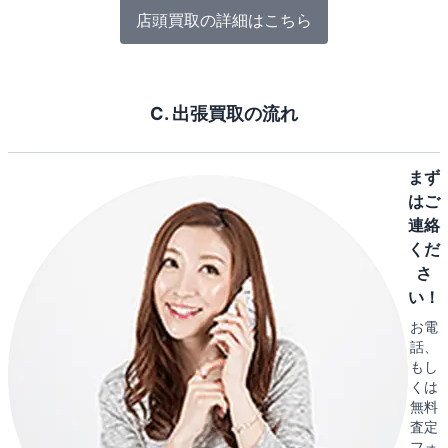
店頭買取の詳細はこちら
C. 出張買取の流れ
まず
はご
連絡
くだ
さ
い！
お電
話、
もし
くは
無料
査定
フォ