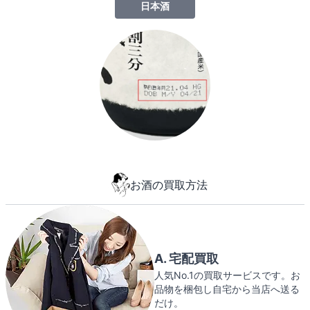
日本酒
お酒の買取方法
A. 宅配買取
人気No.1の買取サービスです。お
品物を梱包し自宅から当店へ送る
だけ。