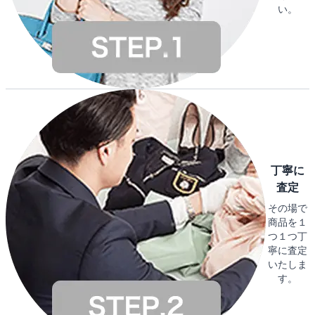
い。
丁寧に
査定
その場で
商品を１
つ１つ丁
寧に査定
いたしま
す。