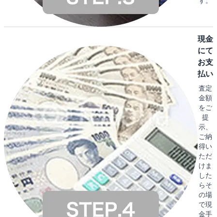
す。
現金
にて
お支
払い
査定
金額
をご
提
示、
ご納
得い
ただ
けま
した
らそ
の場
で現
金手