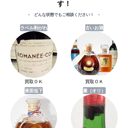
す！
- どんな状態でもご相談ください！ -
ラベル剥がれ
古いお酒
買取ＯＫ
買取ＯＫ
液面低下
澱（オリ）