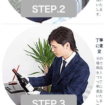
いた
しま
す。
丁寧
に査
定
その
場で
商品
を１
つ１
つ丁
寧に
査定
いた
しま