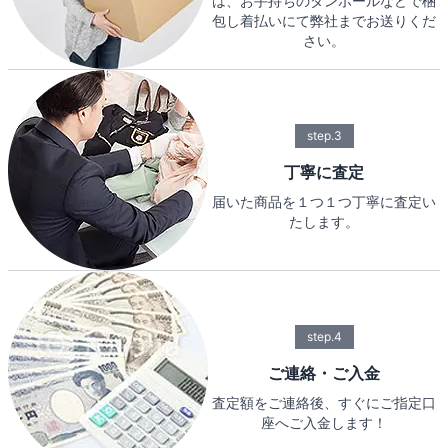
は、お手持ちのダンボールなどで梱
包し着払いにて弊社までお送りくだ
さい。
step.3
丁寧に査定
届いた商品を１つ１つ丁寧に査定い
たします。
step.4
ご連絡・ご入金
査定額をご連絡後、すぐにご指定口
座へご入金します！