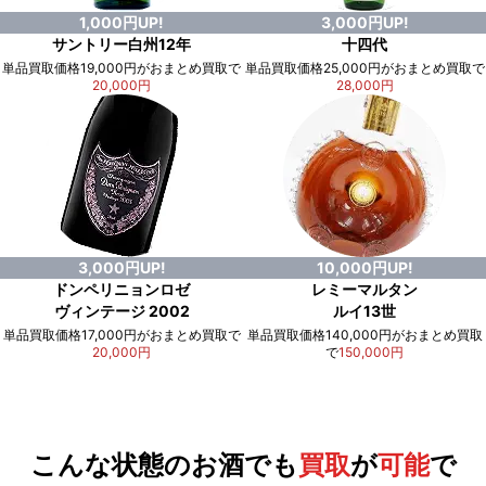
1,000円UP!
3,000円UP!
サントリー白州12年
十四代
単品買取価格19,000円がおまとめ買取で
単品買取価格25,000円がおまとめ買取で
20,000円
28,000円
3,000円UP!
10,000円UP!
ドンペリニョンロゼ
レミーマルタン
ヴィンテージ 2002
ルイ13世
単品買取価格17,000円がおまとめ買取で
単品買取価格140,000円がおまとめ買取
20,000円
で
150,000円
例）単品買取総額
551,000円
が
おまとめ買取で
578,000円
に！
合計で
27,000円
も
お得
です！
こんな状態のお酒でも
買取
が
可能
で