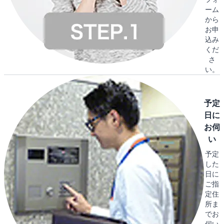
ーム
から
お申
込み
くだ
さ
い。
予定
日に
お伺
い
予定
した
日に
ご指
定住
所ま
でお
伺い