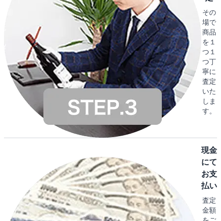
その
場で
商品
を１
つ１
つ丁
寧に
査定
いた
しま
す。
現金
にて
お支
払い
査定
金額
をご