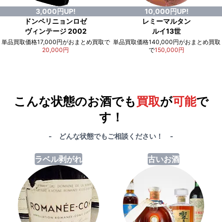
3,000円UP!
10,000円UP!
ドンペリニョンロゼ
レミーマルタン
ヴィンテージ 2002
ルイ13世
単品買取価格17,000円がおまとめ買取で
単品買取価格140,000円がおまとめ買取
20,000円
で
150,000円
例）単品買取総額
551,000円
が
おまとめ買取で
578,000円
に！
合計で
27,000円
も
お得
です！
こんな状態のお酒でも
買取
が
可能
で
す！
- どんな状態でもご相談ください！ -
ラベル剥がれ
古いお酒