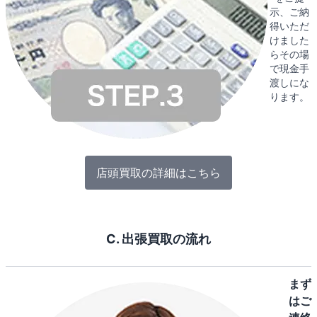
示、ご納
得いただ
けました
らその場
で現金手
渡しにな
ります。
店頭買取の詳細はこちら
C. 出張買取の流れ
まず
はご