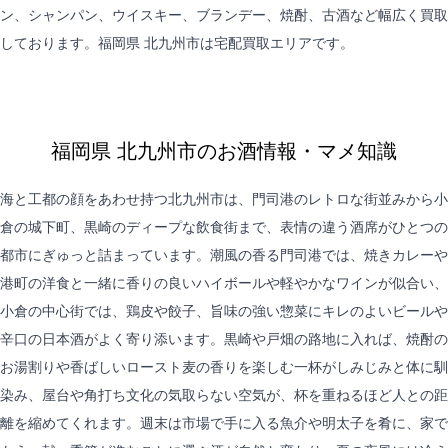
ン、シャンパン、ウイスキー、ブランデー、焼酎、古酒など幅広く買取
しております。福岡県 北九州市は
宅配買取
エリアです。
福岡県 北九州市のお酒情報・マメ知識
海と工都の顔をあわせ持つ北九州市は、門司港のレトロな街並みから小
倉の城下町、黒崎のディープな飲食街まで、表情の違う酒席がひとつの
都市にぎゅっと詰まっています。潮風の香る門司港では、焼きカレーや
港町の洋食と一緒に香りの良いハイボールや軽やかなワインが似合い、
小倉の中心街では、鶏皮や餃子、旨味の強い惣菜にキレのよいビールや
辛口の日本酒がよく寄り添います。黒崎や戸畑の路地に入れば、焼酎の
お湯割りや香ばしいロースト麦の香りを楽しむ一杯がしみじみと体に馴
染み、屋台や角打ち文化の気取らない空気が、杯を重ねるほど人との距
離を縮めてくれます。週末は市場で手に入る魚介や明太子を肴に、家で