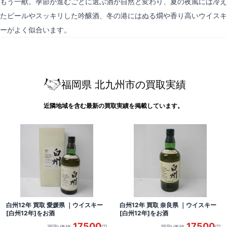
もう一献。季節が進むごとに選ぶ酒が自然と変わり、夏の夜風には冷え
たビールやスッキリした吟醸酒、冬の港にはぬる燗や香り高いウイスキ
ーがよく似合います。
福岡県 北九州市の買取実績
近隣地域を含む最新の買取実績を掲載しています。
白州12年 買取 愛媛県 ｜ウイスキー
白州12年 買取 奈良県 ｜ウイスキー
[白州12年]をお酒
[白州12年]をお酒
17500
17500