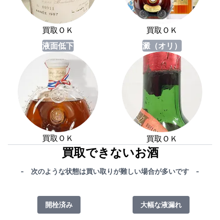
買取ＯＫ
買取ＯＫ
液面低下
澱（オリ）
買取ＯＫ
買取ＯＫ
買取できないお酒
- 次のような状態は買い取りが難しい場合が多いです -
開栓済み
大幅な液漏れ