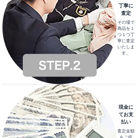
丁寧に
査定
その場で
商品を１
つ１つ丁
寧に査定
いたしま
す。
現金に
てお支
払い
査定金額
をご提