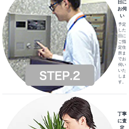
日に
お伺
い
予定
した
日に
ご指
定住
所ま
でお
伺い
いた
しま
す。
丁寧
に査
定