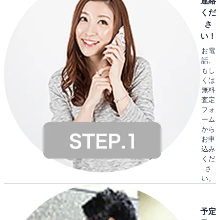
連絡
くだ
さ
い！
お電
話、
もし
くは
無料
査定
フォ
ーム
から
お申
込み
くだ
さ
い。
予定