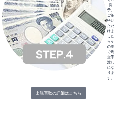
提
示、
ご納
得い
ただ
けま
した
らそ
の場
で現
金手
渡し
にな
りま
す。
出張買取の詳細はこちら