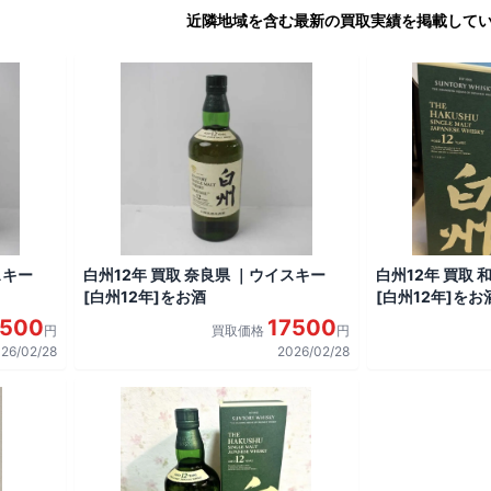
近隣地域を含む最新の買取実績を掲載して
スキー
白州12年 買取 奈良県 ｜ウイスキー
白州12年 買取
[白州12年]をお酒
[白州12年]をお
7500
17500
円
買取価格
円
26/02/28
2026/02/28