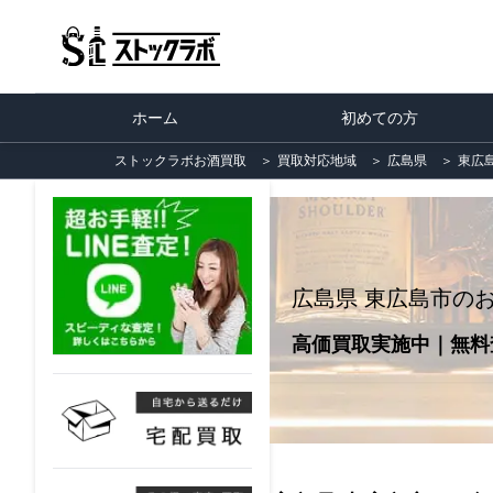
ホーム
初めての方
ストックラボお酒買取
＞
買取対応地域
＞
広島県
＞
東広
広島県 東広島市の
高価買取実施中｜無料