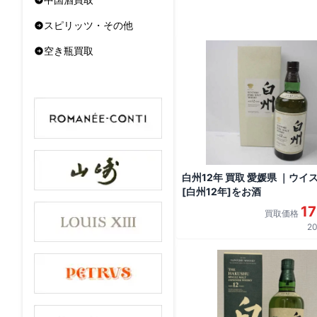
スピリッツ・その他
空き瓶買取
白州12年 買取 愛媛県 ｜ウイ
[白州12年]をお酒
1
買取価格
20