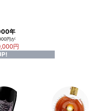
00年
000円が
0,000円
P!