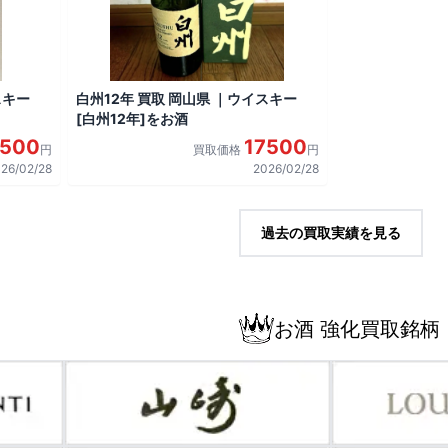
スキー
白州12年 買取 岡山県 ｜ウイスキー
[白州12年]をお酒
7500
17500
円
買取価格
円
26/02/28
2026/02/28
過去の買取実績を見る
お酒 強化買取銘柄