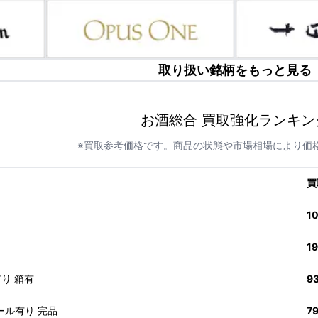
取り扱い銘柄をもっと見る
お酒総合 買取強化ランキン
※買取参考価格です。商品の状態や市場相場により価
買
1
1
有り 箱有
9
ール有り 完品
7