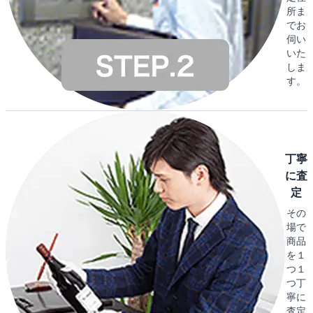
所ま
でお
伺い
いた
しま
す。
丁寧
に査
定
その
場で
商品
を１
つ１
つ丁
寧に
査定