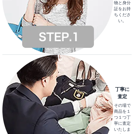
物と身分
証をお持
ちくださ
い。
丁寧に
査定
その場で
商品を１
つ１つ丁
寧に査定
いたしま