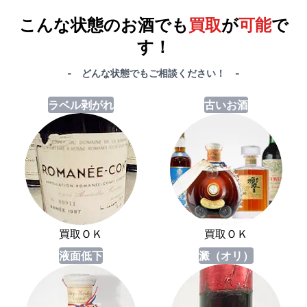
合計で
27,000円
も
お得
です！
こんな状態のお酒でも
買取
が
可能
で
す！
- どんな状態でもご相談ください！ -
ラベル剥がれ
古いお酒
買取ＯＫ
買取ＯＫ
液面低下
澱（オリ）