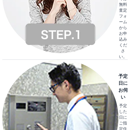
無料
査定
フォ
ーム
から
お申
込み
くだ
さ
い。
予定
日に
お伺
い
予定
した
日に
ご指
定住