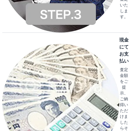
いた
しま
す。
現金
にて
お支
払い
査定
金額
をご
提
示、
ご納
得い
ただ
けま
した
らそ