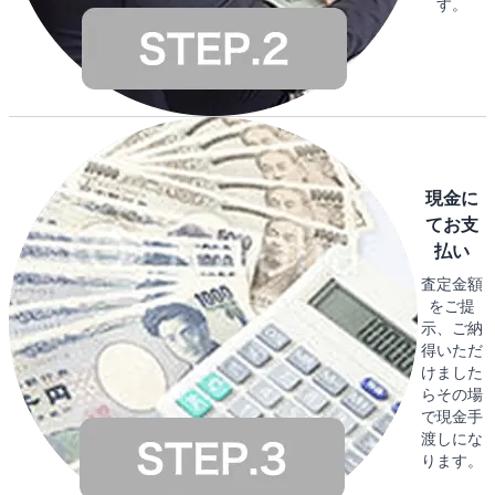
す。
現金に
てお支
払い
査定金額
をご提
示、ご納
得いただ
けました
らその場
で現金手
渡しにな
ります。