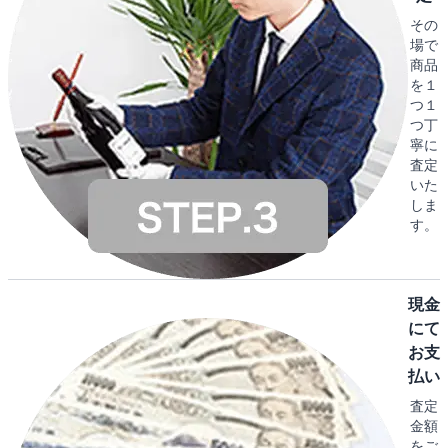
その
場で
商品
を１
つ１
つ丁
寧に
査定
いた
しま
す。
現金
にて
お支
払い
査定
金額
をご