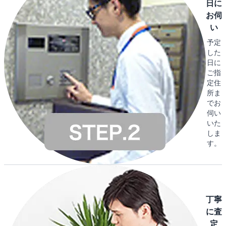
日に
お伺
い
予定
した
日に
ご指
定住
所ま
でお
伺い
いた
しま
す。
丁寧
に査
定