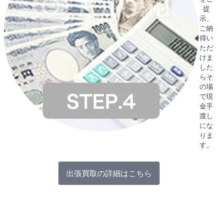
提
示、
ご納
得い
ただ
けま
した
らそ
の場
で現
金手
渡し
にな
りま
す。
出張買取の詳細はこちら