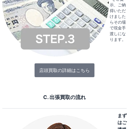
示、ご納
得いただ
けました
らその場
で現金手
渡しにな
ります。
店頭買取の詳細はこちら
C. 出張買取の流れ
まず
はご