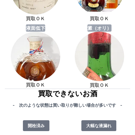
買取ＯＫ
買取ＯＫ
液面低下
澱（オリ）
買取ＯＫ
買取ＯＫ
買取できないお酒
- 次のような状態は買い取りが難しい場合が多いです -
開栓済み
大幅な液漏れ