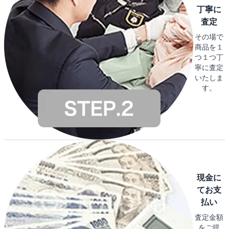
丁寧に
査定
その場で
商品を１
つ１つ丁
寧に査定
いたしま
す。
現金に
てお支
払い
査定金額
をご提