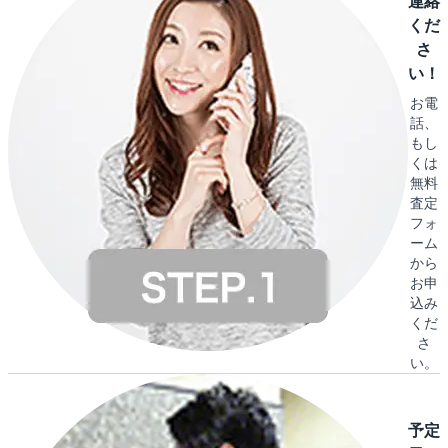
連絡
くだ
さ
い！
お電
話、
もし
くは
無料
査定
フォ
ーム
から
お申
込み
くだ
さ
い。
予定