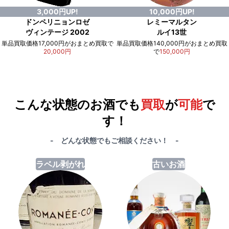
3,000円UP!
10,000円UP!
ドンペリニョンロゼ
レミーマルタン
ヴィンテージ 2002
ルイ13世
単品買取価格17,000円がおまとめ買取で
単品買取価格140,000円がおまとめ買取
20,000円
で
150,000円
例）単品買取総額
551,000円
が
おまとめ買取で
578,000円
に！
合計で
27,000円
も
お得
です！
こんな状態のお酒でも
買取
が
可能
で
す！
- どんな状態でもご相談ください！ -
ラベル剥がれ
古いお酒