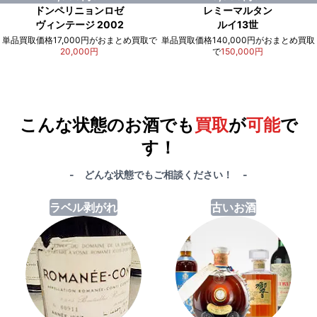
ドンペリニョンロゼ
レミーマルタン
ヴィンテージ 2002
ルイ13世
単品買取価格17,000円がおまとめ買取で
単品買取価格140,000円がおまとめ買取
20,000円
で
150,000円
例）単品買取総額
551,000円
が
おまとめ買取で
578,000円
に！
合計で
27,000円
も
お得
です！
こんな状態のお酒でも
買取
が
可能
で
す！
- どんな状態でもご相談ください！ -
ラベル剥がれ
古いお酒