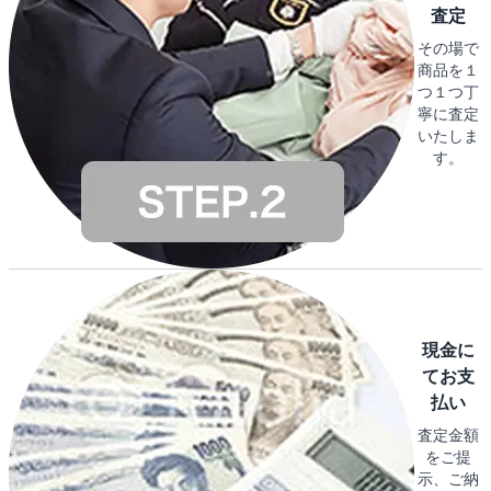
査定
その場で
商品を１
つ１つ丁
寧に査定
いたしま
す。
現金に
てお支
払い
査定金額
をご提
示、ご納