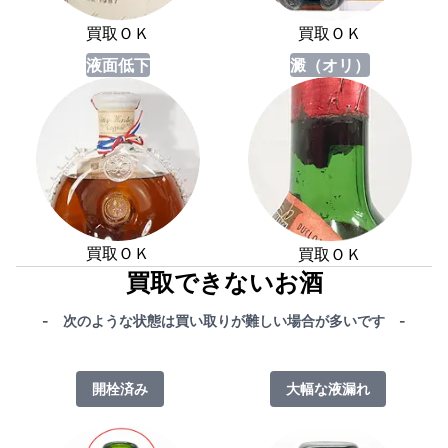
買取ＯＫ
買取ＯＫ
液面低下
澱（オリ）
買取ＯＫ
買取ＯＫ
買取できないお酒
- 次のような状態は買い取りが難しい場合が多いです -
開栓済み
大幅な液漏れ