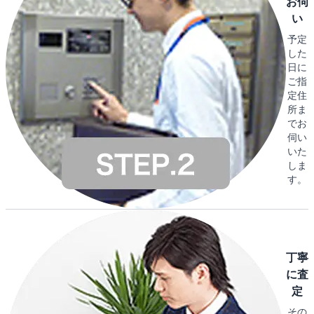
お伺
い
予定
した
日に
ご指
定住
所ま
でお
伺い
いた
しま
す。
丁寧
に査
定
その