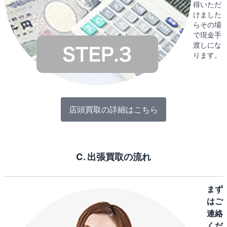
得いただ
けました
らその場
で現金手
渡しにな
ります。
店頭買取の詳細はこちら
C. 出張買取の流れ
まず
はご
連絡
くだ