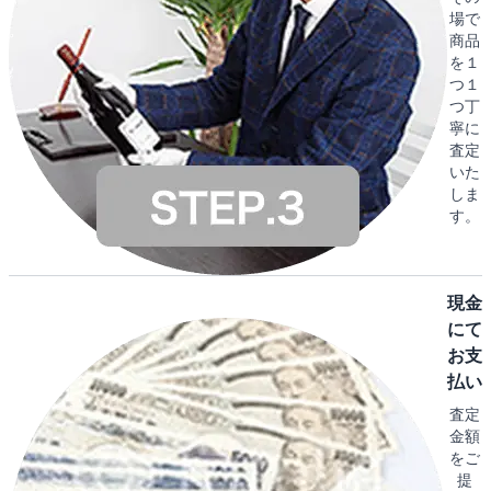
場で
商品
を１
つ１
つ丁
寧に
査定
いた
しま
す。
現金
にて
お支
払い
査定
金額
をご
提