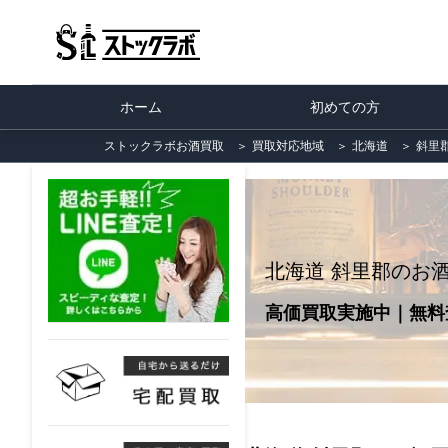
ホーム
初めての方
ストックラボお酒買取
＞
買取対応地域
＞
北海道
＞
斜里
北海道 斜里郡のお
高価買取実施中｜無料