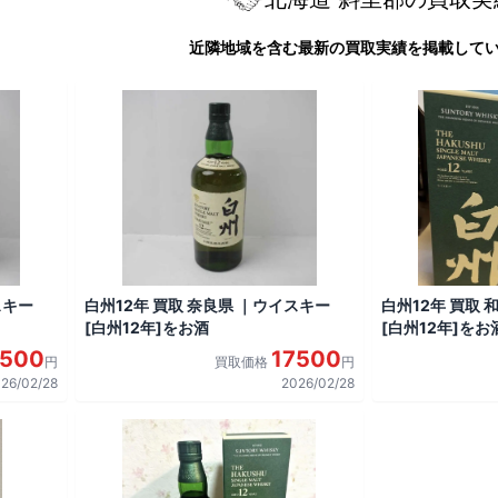
近隣地域を含む最新の買取実績を掲載して
スキー
白州12年 買取 奈良県 ｜ウイスキー
白州12年 買取
[白州12年]をお酒
[白州12年]をお
7500
17500
円
買取価格
円
26/02/28
2026/02/28