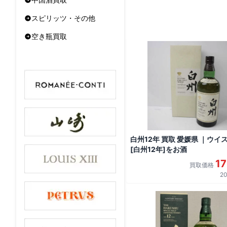
スピリッツ・その他
空き瓶買取
白州12年 買取 愛媛県 ｜ウイ
[白州12年]をお酒
1
買取価格
20