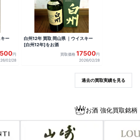
スキー
白州12年 買取 岡山県 ｜ウイスキー
[白州12年]をお酒
7500
17500
円
買取価格
円
26/02/28
2026/02/28
過去の買取実績を見る
お酒 強化買取銘柄