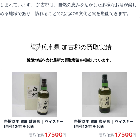
しまれています。 加古郡は、自然の恵みを活かした多様なお酒が楽し
める地域であり、訪れることで地元の酒文化と食を堪能できます。
兵庫県 加古郡の買取実績
近隣地域を含む最新の買取実績を掲載しています。
白州12年 買取 愛媛県 ｜ウイスキー
白州12年 買取 奈良県 ｜ウイスキー
[白州12年]をお酒
[白州12年]をお酒
17500
17500
買取価格
円
買取価格
円