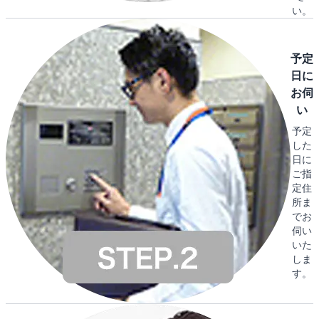
い。
予定
日に
お伺
い
予定
した
日に
ご指
定住
所ま
でお
伺い
いた
しま
す。