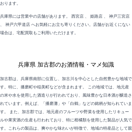
おります。
兵庫県には営業中の店舗があります。
西宮店
、
姫路店
、
神戸三宮店
、
神戸六甲道店
へお気軽にお立ち寄りください。店舗がお近くにない
場合は、
宅配買取
もご利用いただけます。
兵庫県 加古郡のお酒情報・マメ知識
加古郡は、兵庫県南部に位置し、加古川を中心とした自然豊かな地域で
す。特に、播磨町や稲美町などが含まれます。 この地域では、地元産
の米や水を使用した酒造りが行われており、風味豊かな日本酒が醸造さ
れています。例えば、「播磨灘」や「白鶴」などの銘柄が知られていま
す。 また、加古郡では、地元産のフルーツや野菜を使用したリキュー
ルや果実酒の生産も行われており、特に柑橘類を使用した製品が人気で
す。これらの製品は、爽やかな味わいが特徴で、地域の特産品として親