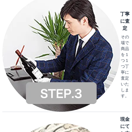
丁寧
に査
定
その
場で
商品
を１
つ１
つ丁
寧に
査定
いた
しま
す。
現金
にて