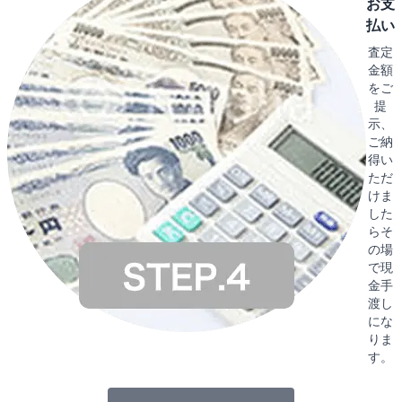
お支
払い
査定
金額
をご
提
示、
ご納
得い
ただ
けま
した
らそ
の場
で現
金手
渡し
にな
りま
す。