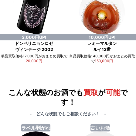
3,000円UP!
10,000円UP!
ドンペリニョンロゼ
レミーマルタン
ヴィンテージ 2002
ルイ13世
単品買取価格17,000円がおまとめ買取で
単品買取価格140,000円がおまとめ買取
20,000円
で
150,000円
例）単品買取総額
551,000円
が
おまとめ買取で
578,000円
に！
合計で
27,000円
も
お得
です！
こんな状態のお酒でも
買取
が
可能
で
す！
- どんな状態でもご相談ください！ -
ラベル剥がれ
古いお酒