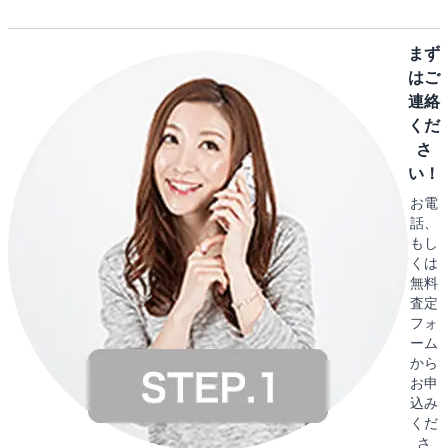
まず
はご
連絡
くだ
さ
い！
お電
話、
もし
くは
無料
査定
フォ
ーム
から
お申
込み
くだ
さ