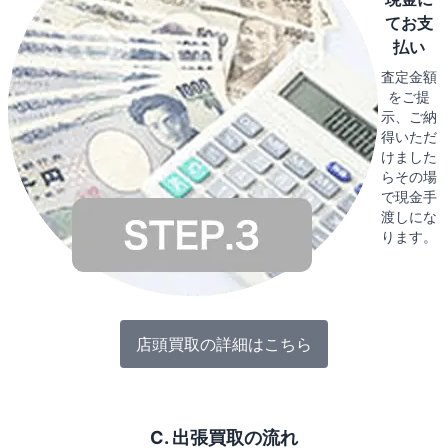
てお支
払い
査定金額
をご提
示、ご納
得いただ
けました
らその場
で現金手
渡しにな
ります。
店頭買取の詳細はこちら
C. 出張買取の流れ