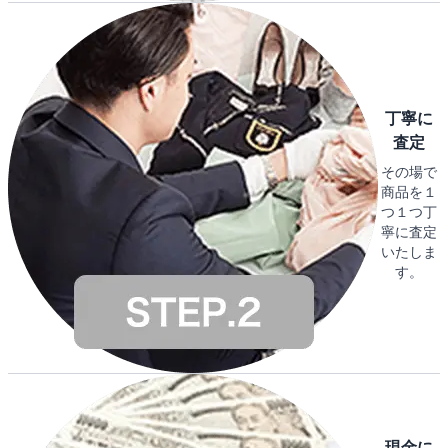
丁寧に
査定
その場で
商品を１
つ１つ丁
寧に査定
いたしま
す。
現金に