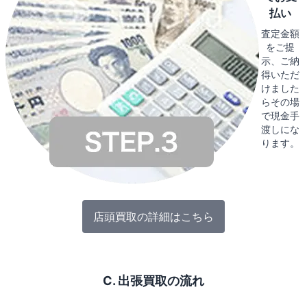
払い
査定金額
をご提
示、ご納
得いただ
けました
らその場
で現金手
渡しにな
ります。
店頭買取の詳細はこちら
C. 出張買取の流れ