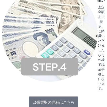
払い
査定
金額
をご
提
示、
ご納
得い
ただ
けま
した
らそ
の場
で現
金手
渡し
にな
りま
す。
出張買取の詳細はこちら