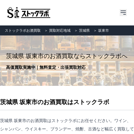
ストックラボお酒買取
＞
買取対応地域
＞
茨城県
＞
坂東市
茨城県 坂東市のお酒買取ならストックラボへ
高価買取実施中｜無料査定・出張買取対応
茨城県 坂東市のお酒買取はストックラボ
茨城県 坂東市のお酒買取はストックラボにお任せください。ワイン、
シャンパン、ウイスキー、ブランデー、焼酎、古酒など幅広く買取して