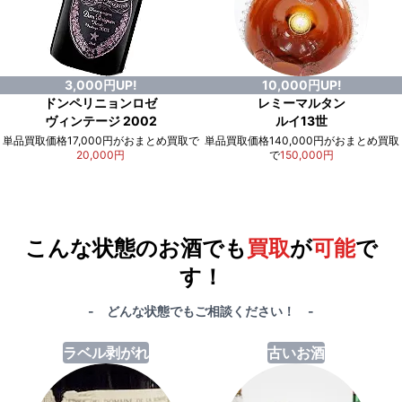
3,000円UP!
10,000円UP!
ドンペリニョンロゼ
レミーマルタン
ヴィンテージ 2002
ルイ13世
単品買取価格17,000円がおまとめ買取で
単品買取価格140,000円がおまとめ買取
20,000円
で
150,000円
例）単品買取総額
551,000円
が
おまとめ買取で
578,000円
に！
合計で
27,000円
も
お得
です！
こんな状態のお酒でも
買取
が
可能
で
す！
- どんな状態でもご相談ください！ -
ラベル剥がれ
古いお酒