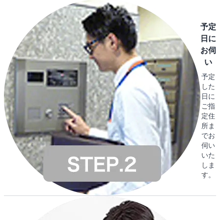
予定
日に
お伺
い
予定
した
日に
ご指
定住
所ま
でお
伺い
いた
しま
す。