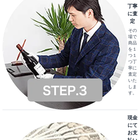
丁寧
に査
定
その
場で
商品
を１
つ１
つ丁
寧に
査定
いた
しま
す。
現金
にて
お支