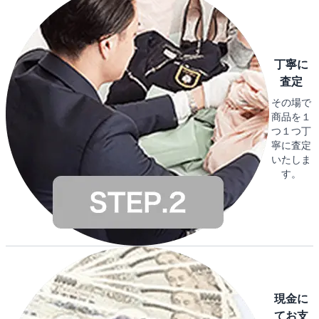
丁寧に
査定
その場で
商品を１
つ１つ丁
寧に査定
いたしま
す。
現金に
てお支