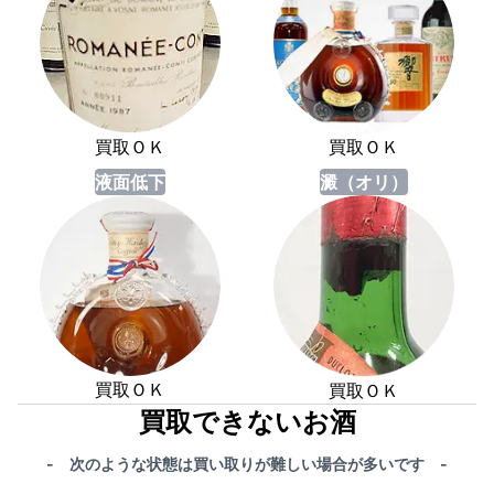
買取ＯＫ
買取ＯＫ
液面低下
澱（オリ）
買取ＯＫ
買取ＯＫ
買取できないお酒
- 次のような状態は買い取りが難しい場合が多いです -