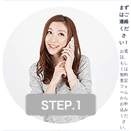
まず
はご
連絡
くだ
さ
い！
お電
話、
もし
くは
無料
査定
フォ
ーム
から
お申
込み
くだ
さ
い。