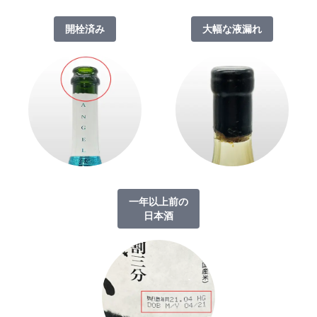
開栓済み
大幅な液漏れ
一年以上前の
日本酒