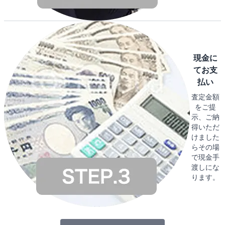
現金に
てお支
払い
査定金額
をご提
示、ご納
得いただ
けました
らその場
で現金手
渡しにな
ります。