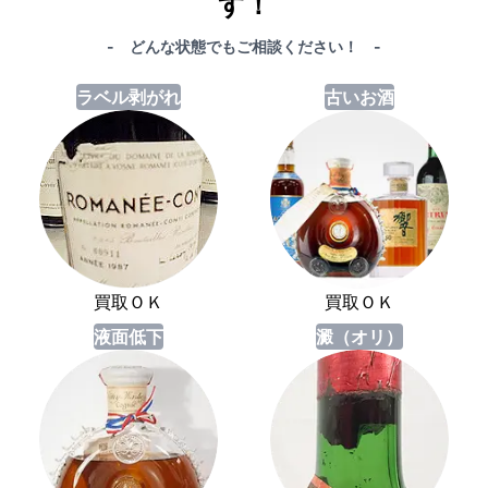
す！
- どんな状態でもご相談ください！ -
ラベル剥がれ
古いお酒
買取ＯＫ
買取ＯＫ
液面低下
澱（オリ）