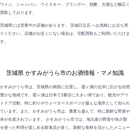
ワイン、シャンパン、ウイスキー、ブランデー、焼酎、古酒など幅広く
買取しております。
茨城県には営業中の店舗があります。
茨城日立店
へお気軽にお立ち寄
りください。店舗がお近くにない場合は、
宅配買取
もご利用いただけま
す。
茨城県 かすみがうら市のお酒情報・マメ知識
かすみがうら市は、茨城県の南部に位置し、霞ヶ浦の北岸に広がる自然
豊かな地域です。霞ヶ浦は日本で2番目に大きい湖であり、観光やアウ
トドア活動、特に釣りやウォータースポーツが盛んな場所として知られ
ています。また、かすみがうら市は、農業も盛んで、特に新鮮な野菜や
米が生産されています。 かすみがうら市では、地元産の野菜や魚介類
を使った料理が楽しめる飲食店が多く、新鮮な食材を活かしたメニュー