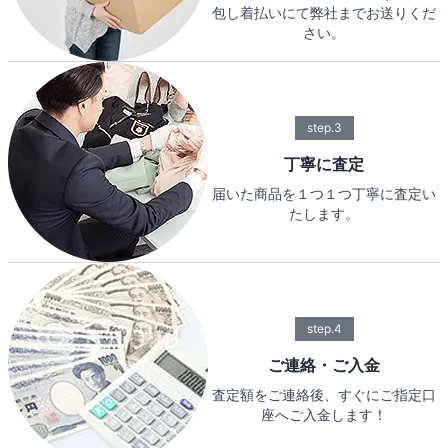
包し着払いにて弊社までお送りくだ
さい。
step.3
丁寧に査定
届いた商品を１つ１つ丁寧に査定い
たします。
step.4
ご連絡・ご入金
査定額をご連絡後、すぐにご指定口
座へご入金します！