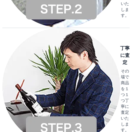
いた
しま
す。
丁寧
に査
定
その
場で
商品
を１
つ１
つ丁
寧に
査定
いた
しま
す。