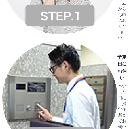
ーム
から
お申
込み
くだ
さ
い。
予定
日に
お伺
い
予定
した
日に
ご指
定住
所ま
でお
伺い