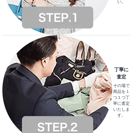
い。
丁寧に
査定
その場で
商品を１
つ１つ丁
寧に査定
いたしま
す。