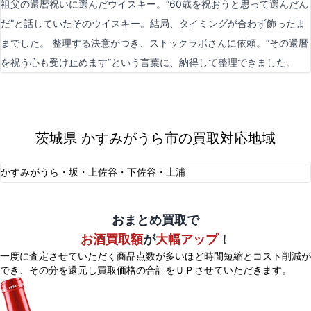
祖父の還暦祝いに選んだウイスキー。“60歳を祝おうと思って選んだん
だ”と話していたそのウイスキー。結局、タイミングが合わず飾ったま
までした。 整理する決意がつき、ストックラボさんに依頼。“その還暦
を祝う心も受け止めます”という言葉に、納得して整理できました。
茨城県 かすみがうら市の買取対応地域
かすみがうら・坂・上佐谷・下佐谷・土浦
おまとめ買取で
お酒買取額
が
大幅アップ
！
一度に査定させていただく商品点数が多いほど時間短縮とコスト削減が
でき、
その分を還元し買取価格の合計をＵＰさせていただきます。