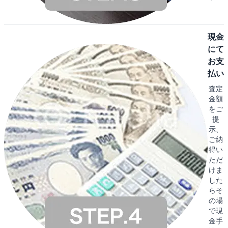
現金
にて
お支
払い
査定
金額
をご
提
示、
ご納
得い
ただ
けま
した
らそ
の場
で現
金手