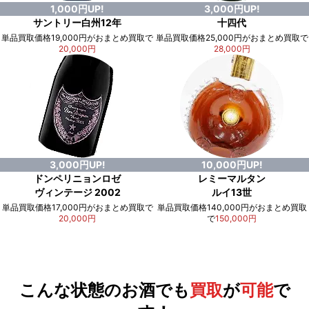
1,000円UP!
3,000円UP!
サントリー白州12年
十四代
単品買取価格19,000円がおまとめ買取で
単品買取価格25,000円がおまとめ買取で
20,000円
28,000円
3,000円UP!
10,000円UP!
ドンペリニョンロゼ
レミーマルタン
ヴィンテージ 2002
ルイ13世
単品買取価格17,000円がおまとめ買取で
単品買取価格140,000円がおまとめ買取
20,000円
で
150,000円
例）単品買取総額
551,000円
が
おまとめ買取で
578,000円
に！
合計で
27,000円
も
お得
です！
こんな状態のお酒でも
買取
が
可能
で