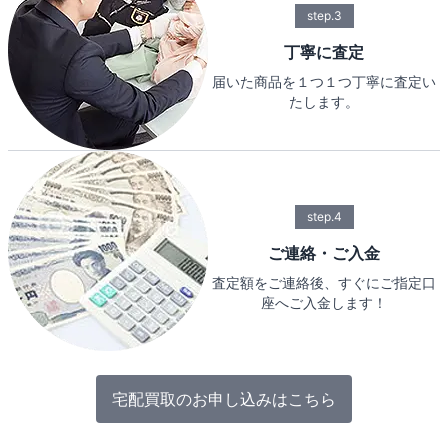
step.3
丁寧に査定
届いた商品を１つ１つ丁寧に査定い
たします。
step.4
ご連絡・ご入金
査定額をご連絡後、すぐにご指定口
座へご入金します！
宅配買取のお申し込みはこちら