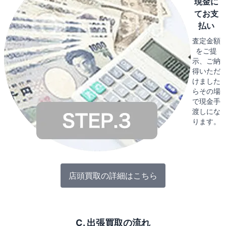
現金に
てお支
払い
査定金額
をご提
示、ご納
得いただ
けました
らその場
で現金手
渡しにな
ります。
店頭買取の詳細はこちら
C. 出張買取の流れ