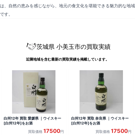
は、自然の恵みを感じながら、地元の食文化を堪能できる魅力的な地域
です。
茨城県 小美玉市の買取実績
近隣地域を含む最新の買取実績を掲載しています。
白州12年 買取 愛媛県 ｜ウイスキー
白州12年 買取 奈良県 ｜ウイスキー
[白州12年]をお酒
[白州12年]をお酒
17500
17500
買取価格
円
買取価格
円