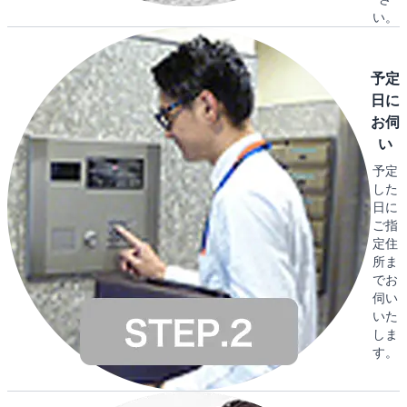
い。
予定
日に
お伺
い
予定
した
日に
ご指
定住
所ま
でお
伺い
いた
しま
す。