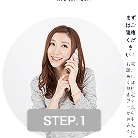
まず
はご
連絡
くだ
さ
い！
お電
話、
もし
くは
無料
査定
フォ
ーム
から
お申
込み
くだ
さ