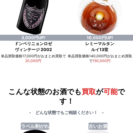
3,000円UP!
10,000円UP!
ドンペリニョンロゼ
レミーマルタン
ヴィンテージ 2002
ルイ13世
単品買取価格17,000円がおまとめ買取で
単品買取価格140,000円がおまとめ買取
20,000円
で
150,000円
例）単品買取総額
551,000円
が
おまとめ買取で
578,000円
に！
合計で
27,000円
も
お得
です！
こんな状態のお酒でも
買取
が
可能
で
す！
- どんな状態でもご相談ください！ -
ラベル剥がれ
古いお酒