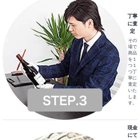
丁寧
に査
定
その
場で
商品
を１
つ１
つ丁
寧に
査定
いた
しま
す。
現金
にて