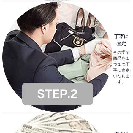
丁寧に
査定
その場で
商品を１
つ１つ丁
寧に査定
いたしま
す。