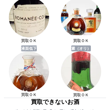
買取ＯＫ
買取ＯＫ
液面低下
澱（オリ）
買取ＯＫ
買取ＯＫ
買取できないお酒