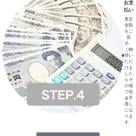
お支
払い
査定
金額
をご
提
示、
ご納
得い
ただ
けま
した
らそ
の場
で現
金手
渡し
にな
りま
す。