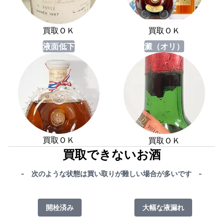
買取ＯＫ
買取ＯＫ
液面低下
澱（オリ）
買取ＯＫ
買取ＯＫ
買取できないお酒
- 次のような状態は買い取りが難しい場合が多いです -
開栓済み
大幅な液漏れ