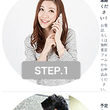
連絡
くだ
さ
い！
お電
話、
もし
くは
無料
査定
フォ
ーム
から
お申
込み
くだ
さ
い。
予定