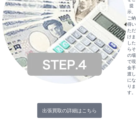
提
示、
ご納
得い
ただ
けま
した
らそ
の場
で現
金手
渡し
にな
りま
す。
出張買取の詳細はこちら