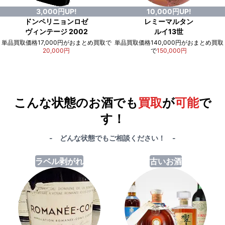
3,000円UP!
10,000円UP!
ドンペリニョンロゼ
レミーマルタン
ヴィンテージ 2002
ルイ13世
単品買取価格17,000円がおまとめ買取で
単品買取価格140,000円がおまとめ買取
20,000円
で
150,000円
例）単品買取総額
551,000円
が
おまとめ買取で
578,000円
に！
合計で
27,000円
も
お得
です！
こんな状態のお酒でも
買取
が
可能
で
す！
- どんな状態でもご相談ください！ -
ラベル剥がれ
古いお酒