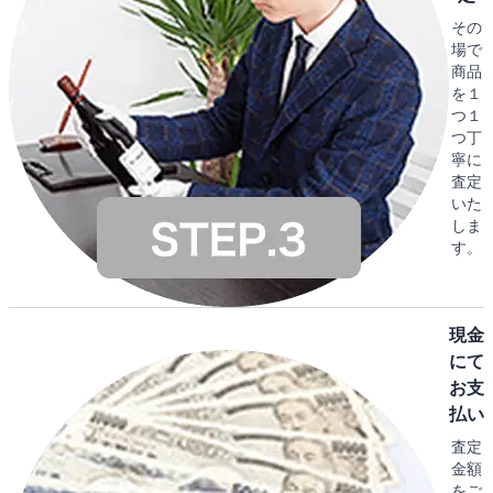
その
場で
商品
を１
つ１
つ丁
寧に
査定
いた
しま
す。
現金
にて
お支
払い
査定
金額
をご