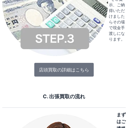
示、ご納
得いただ
けました
らその場
で現金手
渡しにな
ります。
店頭買取の詳細はこちら
C. 出張買取の流れ
まず
はご