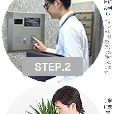
日に
お伺
い
予定
した
日に
ご指
定住
所ま
でお
伺い
いた
しま
す。
丁寧
に査
定