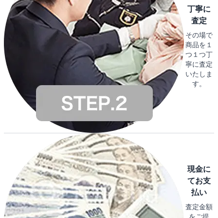
丁寧に
査定
その場で
商品を１
つ１つ丁
寧に査定
いたしま
す。
現金に
てお支
払い
査定金額
をご提