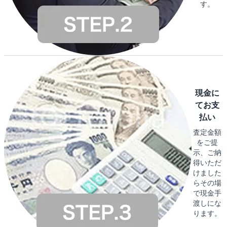
す。
現金に
てお支
払い
査定金額
をご提
示、ご納
得いただ
けました
らその場
で現金手
渡しにな
ります。