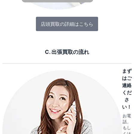
店頭買取の詳細はこちら
C. 出張買取の流れ
まず
はご
連絡
くだ
さ
い！
お電
話、
もし
くは