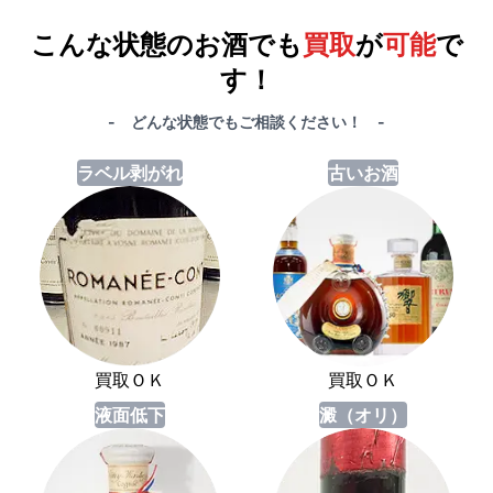
合計で
27,000円
も
お得
です！
こんな状態のお酒でも
買取
が
可能
で
す！
- どんな状態でもご相談ください！ -
ラベル剥がれ
古いお酒
買取ＯＫ
買取ＯＫ
液面低下
澱（オリ）