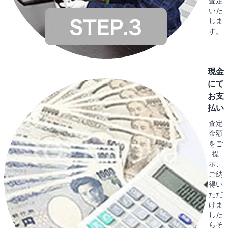
査定
いた
しま
す。
現金
にて
お支
払い
査定
金額
をご
提
示、
ご納
得い
ただ
けま
した
らそ