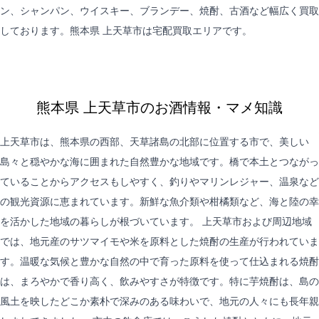
ン、シャンパン、ウイスキー、ブランデー、焼酎、古酒など幅広く買取
しております。熊本県 上天草市は
宅配買取
エリアです。
熊本県 上天草市のお酒情報・マメ知識
上天草市は、熊本県の西部、天草諸島の北部に位置する市で、美しい
島々と穏やかな海に囲まれた自然豊かな地域です。橋で本土とつながっ
ていることからアクセスもしやすく、釣りやマリンレジャー、温泉など
の観光資源に恵まれています。新鮮な魚介類や柑橘類など、海と陸の幸
を活かした地域の暮らしが根づいています。 上天草市および周辺地域
では、地元産のサツマイモや米を原料とした焼酎の生産が行われていま
す。温暖な気候と豊かな自然の中で育った原料を使って仕込まれる焼酎
は、まろやかで香り高く、飲みやすさが特徴です。特に芋焼酎は、島の
風土を映したどこか素朴で深みのある味わいで、地元の人々にも長年親