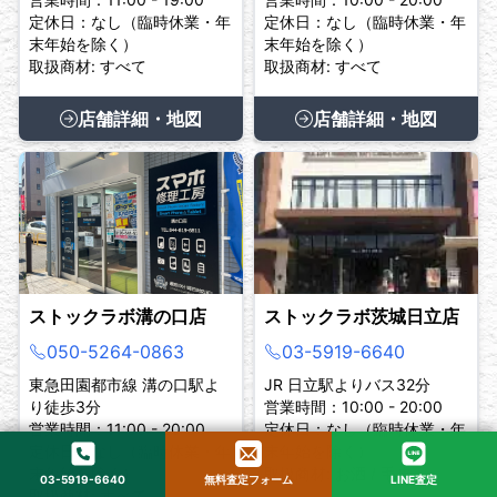
定休日：なし（臨時休業・年
定休日：なし（臨時休業・年
末年始を除く）
末年始を除く）
取扱商材: すべて
取扱商材: すべて
店舗詳細・地図
店舗詳細・地図
ストックラボ溝の口店
ストックラボ茨城日立店
050-5264-0863
03-5919-6640
東急田園都市線 溝の口駅よ
JR 日立駅よりバス32分
り徒歩3分
営業時間：10:00 - 20:00
営業時間：11:00 - 20:00
定休日：なし（臨時休業・年
定休日：なし（臨時休業・年
末年始を除く）
末年始を除く）
取扱商材: お酒 / 毛皮
03-5919-6640
無料査定フォーム
LINE査定
取扱商材: すべて