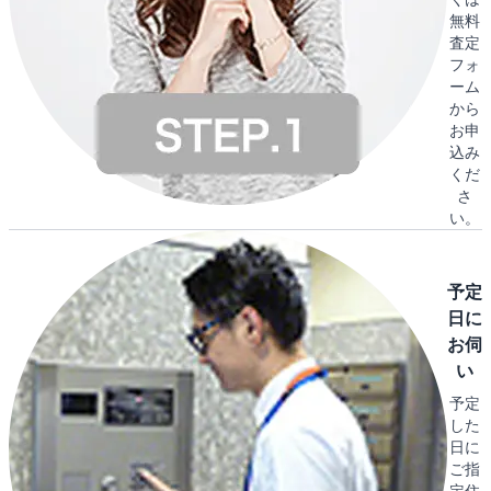
無料
査定
フォ
ーム
から
お申
込み
くだ
さ
い。
予定
日に
お伺
い
予定
した
日に
ご指
定住