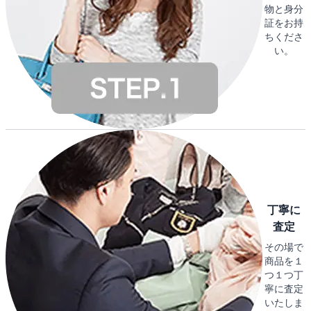
物と身分
証をお持
ちくださ
い。
丁寧に
査定
その場で
商品を１
つ１つ丁
寧に査定
いたしま