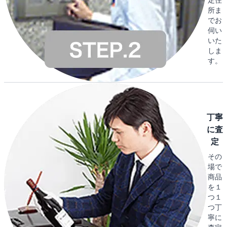
所ま
でお
伺い
いた
しま
す。
丁寧
に査
定
その
場で
商品
を１
つ１
つ丁
寧に