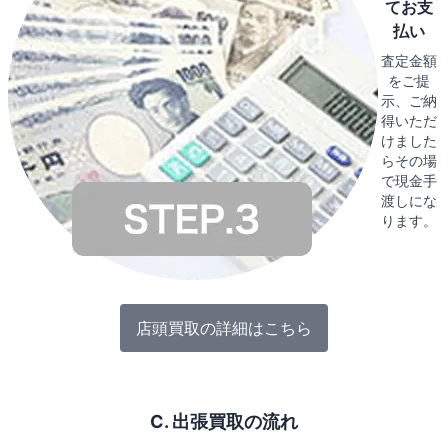
てお支
払い
査定金額
をご提
示、ご納
得いただ
けました
らその場
で現金手
渡しにな
ります。
店頭買取の詳細はこちら
C. 出張買取の流れ