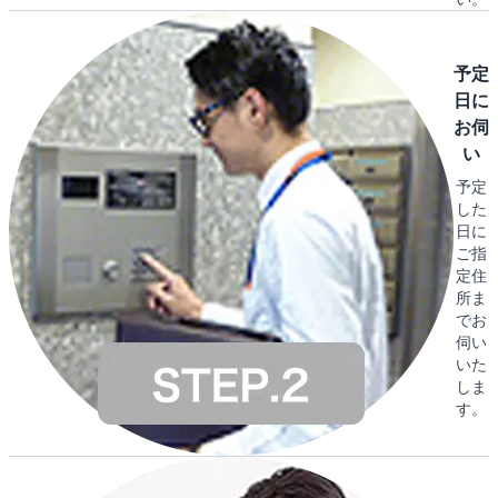
予定
日に
お伺
い
予定
した
日に
ご指
定住
所ま
でお
伺い
いた
しま
す。