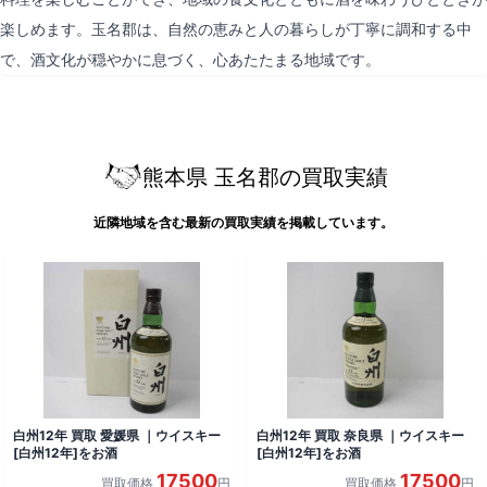
楽しめます。玉名郡は、自然の恵みと人の暮らしが丁寧に調和する中
で、酒文化が穏やかに息づく、心あたたまる地域です。
熊本県 玉名郡の買取実績
近隣地域を含む最新の買取実績を掲載しています。
白州12年 買取 愛媛県 ｜ウイスキー
白州12年 買取 奈良県 ｜ウイスキー
[白州12年]をお酒
[白州12年]をお酒
17500
17500
買取価格
円
買取価格
円