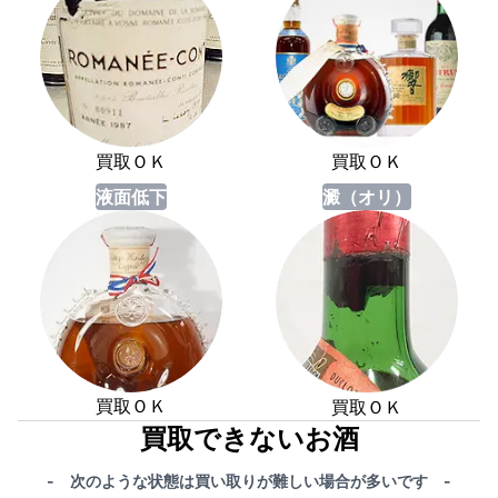
買取ＯＫ
買取ＯＫ
液面低下
澱（オリ）
買取ＯＫ
買取ＯＫ
買取できないお酒
- 次のような状態は買い取りが難しい場合が多いです -