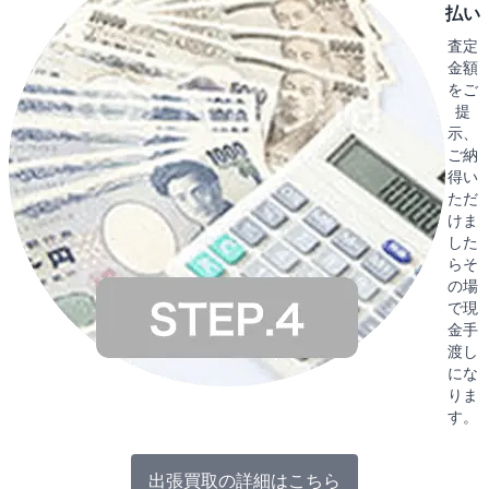
払い
査定
金額
をご
提
示、
ご納
得い
ただ
けま
した
らそ
の場
で現
金手
渡し
にな
りま
す。
出張買取の詳細はこちら