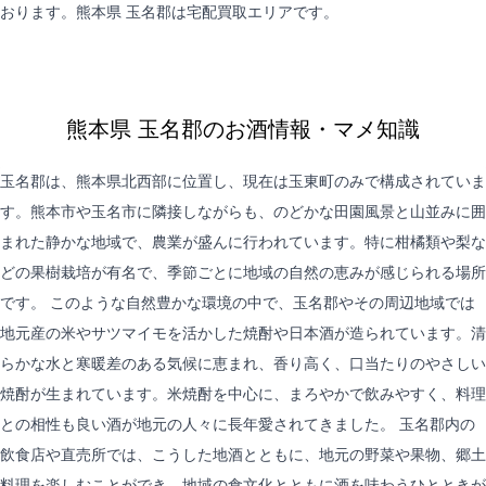
おります。熊本県 玉名郡は
宅配買取
エリアです。
熊本県 玉名郡のお酒情報・マメ知識
玉名郡は、熊本県北西部に位置し、現在は玉東町のみで構成されていま
す。熊本市や玉名市に隣接しながらも、のどかな田園風景と山並みに囲
まれた静かな地域で、農業が盛んに行われています。特に柑橘類や梨な
どの果樹栽培が有名で、季節ごとに地域の自然の恵みが感じられる場所
です。 このような自然豊かな環境の中で、玉名郡やその周辺地域では
地元産の米やサツマイモを活かした焼酎や日本酒が造られています。清
らかな水と寒暖差のある気候に恵まれ、香り高く、口当たりのやさしい
焼酎が生まれています。米焼酎を中心に、まろやかで飲みやすく、料理
との相性も良い酒が地元の人々に長年愛されてきました。 玉名郡内の
飲食店や直売所では、こうした地酒とともに、地元の野菜や果物、郷土
料理を楽しむことができ、地域の食文化とともに酒を味わうひとときが