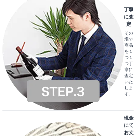
丁寧
に査
定
その
場で
商品
を１
つ１
つ丁
寧に
査定
いた
しま
す。
現金
にて
お支