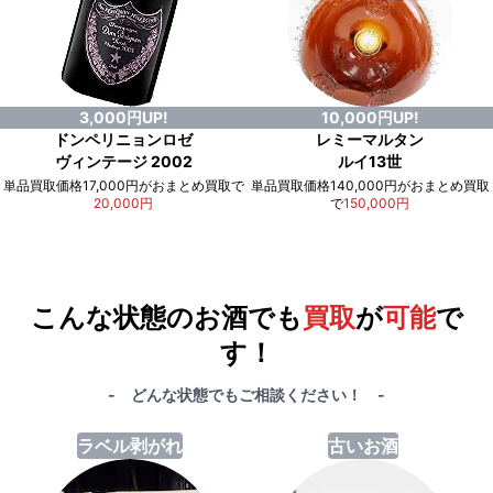
3,000円UP!
10,000円UP!
ドンペリニョンロゼ
レミーマルタン
ヴィンテージ 2002
ルイ13世
単品買取価格17,000円がおまとめ買取で
単品買取価格140,000円がおまとめ買取
20,000円
で
150,000円
例）単品買取総額
551,000円
が
おまとめ買取で
578,000円
に！
合計で
27,000円
も
お得
です！
こんな状態のお酒でも
買取
が
可能
で
す！
- どんな状態でもご相談ください！ -
ラベル剥がれ
古いお酒