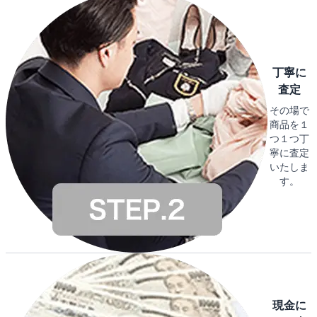
丁寧に
査定
その場で
商品を１
つ１つ丁
寧に査定
いたしま
す。
現金に