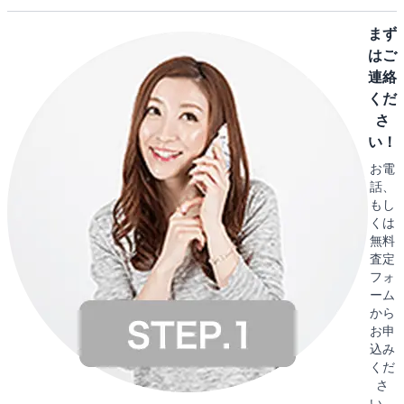
まず
はご
連絡
くだ
さ
い！
お電
話、
もし
くは
無料
査定
フォ
ーム
から
お申
込み
くだ
さ
い。