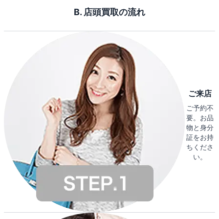
B. 店頭買取の流れ
ご来店
ご予約不
要。お品
物と身分
証をお持
ちくださ
い。