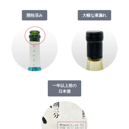
開栓済み
大幅な液漏れ
一年以上前の
日本酒