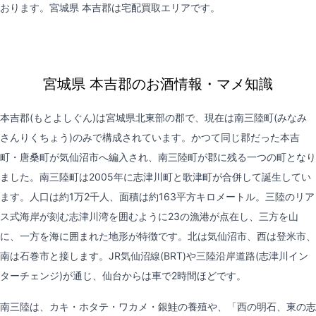
おります。宮城県 本吉郡は
宅配買取
エリアです。
宮城県 本吉郡のお酒情報・マメ知識
本吉郡(もとよしぐん)は宮城県北東部の郡で、現在は南三陸町(みなみ
さんりくちょう)のみで構成されています。かつて同じ郡だった本吉
町・唐桑町が気仙沼市へ編入され、南三陸町が郡に残る一つの町となり
ました。南三陸町は2005年に志津川町と歌津町が合併して誕生してい
ます。人口は約1万2千人、面積は約163平方キロメートル。三陸のリア
ス式海岸が刻む志津川湾を囲むように23の漁港が点在し、三方を山
に、一方を海に囲まれた地形が特徴です。北は気仙沼市、西は登米市、
南は石巻市と接します。JR気仙沼線(BRT)や三陸沿岸道路(志津川イン
ターチェンジ)が通じ、仙台からは車で2時間ほどです。
南三陸は、カキ・ホタテ・ワカメ・銀鮭の養殖や、「西の明石、東の志