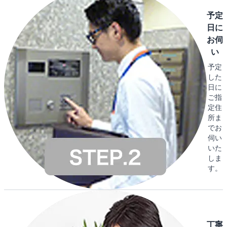
予定
日に
お伺
い
予定
した
日に
ご指
定住
所ま
でお
伺い
いた
しま
す。
丁寧