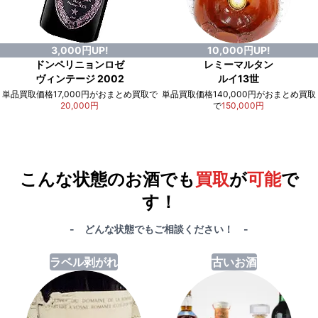
3,000円UP!
10,000円UP!
ドンペリニョンロゼ
レミーマルタン
ヴィンテージ 2002
ルイ13世
単品買取価格17,000円がおまとめ買取で
単品買取価格140,000円がおまとめ買取
20,000円
で
150,000円
例）単品買取総額
551,000円
が
おまとめ買取で
578,000円
に！
合計で
27,000円
も
お得
です！
こんな状態のお酒でも
買取
が
可能
で
す！
- どんな状態でもご相談ください！ -
ラベル剥がれ
古いお酒