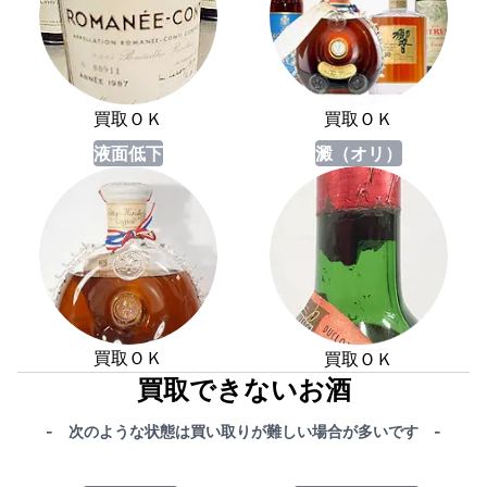
買取ＯＫ
買取ＯＫ
液面低下
澱（オリ）
買取ＯＫ
買取ＯＫ
買取できないお酒
- 次のような状態は買い取りが難しい場合が多いです -