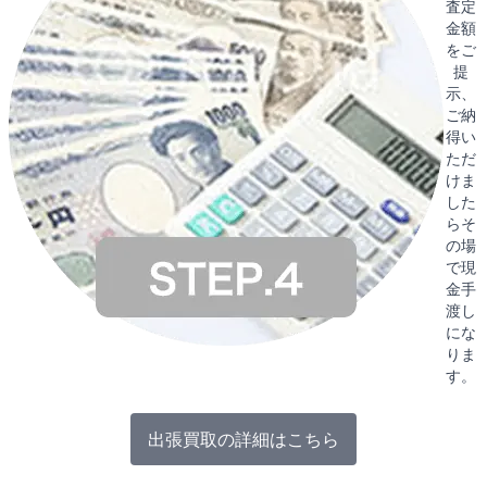
査定
金額
をご
提
示、
ご納
得い
ただ
けま
した
らそ
の場
で現
金手
渡し
にな
りま
す。
出張買取の詳細はこちら