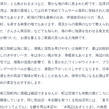
津川」とも称されるタコなど、豊かな海の幸に恵まれた町です。志津川
湾は、海藻の藻場としては日本で初めてラムサール条約に登録された湿
地でもあります。町域の7割を森林が占め、伊達政宗ゆかりの「美人
杉」を産する林業の地でもあります。震災からの復興のなかで整えられ
た「さんさん商店街」などでも知られ、海の幸に地酒を合わせる食文化
が根づいた、お酒を蓄えるご家庭の見られる土地柄です。
南三陸町は海に面し、潮風と湿気を帯びやすい土地柄です。夏は比較的
しのぎやすい一方、冬は冷たい風が吹き、寒暖差もあります。海辺の住
宅では、潮風や湿度の影響で、長く置かれたワインやウイスキー、ブラ
ンデーのラベルが傷んだり、液面が下がったりしやすくなります。日本
酒も光や高温で風味が変わることがあるため、保管が気になるお酒は早
めの査定をおすすめします。
南三陸町内に酒蔵は確認できませんが、町は宮城でも有数の酒どころに
隣接しています。同じ気仙沼・本吉圏を形づくる気仙沼市には、「蒼天
伝(そうてんでん)」を醸す男山本店や、「水鳥記(みずとりき)」の角星