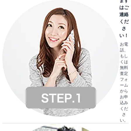
まず
はご
連絡
くだ
さ
い！
お電
話、
もし
くは
無料
査定
フォ
ーム
から
お申
込み
くだ
さ
い。