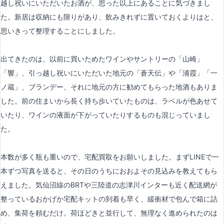
越し祝いにいただいたお酒が、思った以上にあることに気づきまし
た。新居は収納にも限りがあり、飲みきれずに置いておくよりはと、
思いきって整理することにしました。
出てきたのは、以前に買いためたワインやサントリーの「山崎」
「響」、引っ越し祝いにいただいた地元の「蒼天伝」や「浦霞」「一
ノ蔵」、ブランデー、それに地元の方に勧めてもらった地酒もありま
した。前の住まいから長く持ち歩いていたものは、ラベルが色あせて
いたり、ワインの液面が下がっていたりするものも混じっていまし
た。
本数が多く瓶も重いので、宅配買取をお願いしました。まずLINEで一
本ずつ写真を送ると、その日のうちにおおよその見込みを教えてもら
えました。気仙沼線のBRTや三陸道の志津川インターも近く配送網が
整っているおかげか宅配キットの到着も早く、緩衝材で包んで箱に詰
め、集荷を頼むだけ。荷ほどきと並行して、無理なく進められたのは