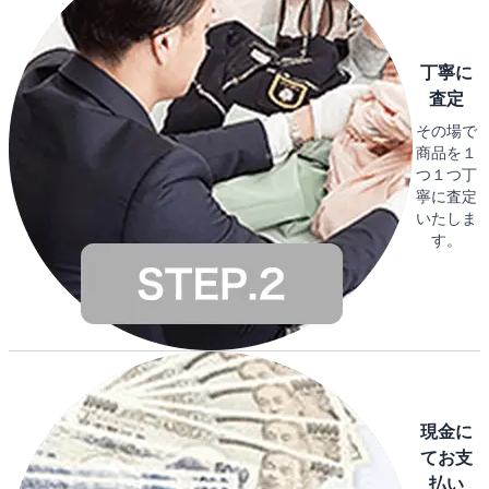
丁寧に
査定
その場で
商品を１
つ１つ丁
寧に査定
いたしま
す。
現金に
てお支
払い