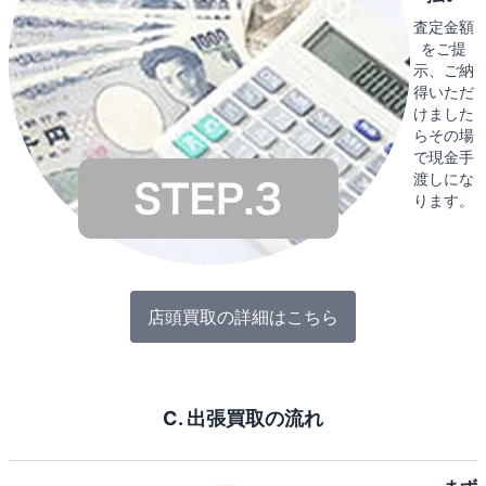
査定金額
をご提
示、ご納
得いただ
けました
らその場
で現金手
渡しにな
ります。
店頭買取の詳細はこちら
C. 出張買取の流れ