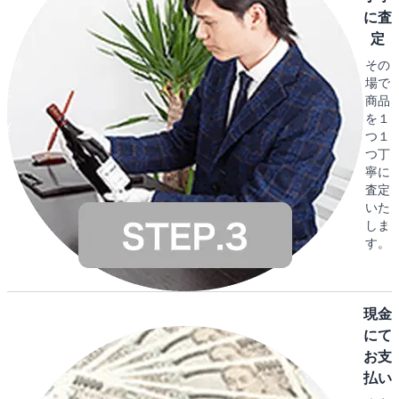
に査
定
その
場で
商品
を１
つ１
つ丁
寧に
査定
いた
しま
す。
現金
にて
お支
払い