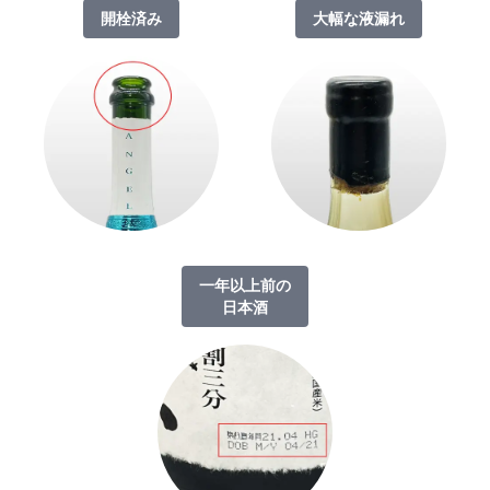
開栓済み
大幅な液漏れ
一年以上前の
日本酒