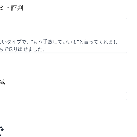
ミ・評判
いタイプで、“もう手放していいよ”と言ってくれまし
ちで送り出せました。
域
で