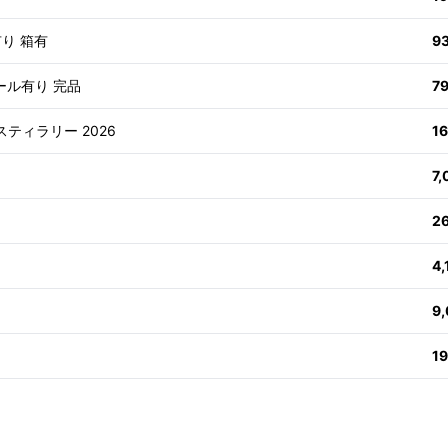
有り 箱有
9
ール有り 完品
7
スティラリー 2026
1
7
2
4
9
1