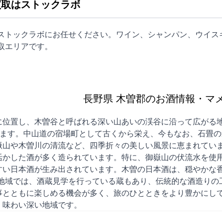
買取はストックラボ
はストックラボにお任せください。ワイン、シャンパン、ウイス
取
エリアです。
長野県 木曽郡のお酒情報・マ
に位置し、木曽谷と呼ばれる深い山あいの渓谷に沿って広がる
います。中山道の宿場町として古くから栄え、今もなお、石畳
嶽山や木曽川の清流など、四季折々の美しい風景に恵まれていま
活かした酒が多く造られています。特に、御嶽山の伏流水を使
すい日本酒が生み出されています。木曽の日本酒は、穏やかな
の地域では、酒蔵見学を行っている蔵もあり、伝統的な酒造りの
事とともに楽しめる機会が多く、旅のひとときをより豊かにし
く味わい深い地域です。