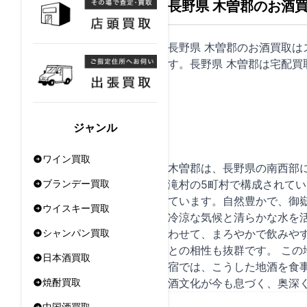
長野県 木曽郡のお酒
長野県 木曽郡のお酒買取
す。長野県 木曽郡は
宅配買
ジャンル
ワイン買取
木曽郡は、長野県の南西部
滝村の5町村で構成されて
ブランデー買取
ています。自然豊かで、御
ウイスキー買取
冷涼な気候と清らかな水を
わせて、まろやかで飲みや
シャンパン買取
との相性も抜群です。 こ
日本酒買取
宿では、こうした地酒を食
酒文化が今も息づく、奥深
焼酎買取
中国酒買取