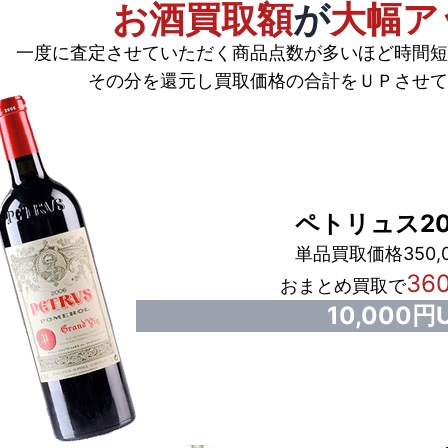
お酒買取額
が
大幅ア
一度に査定させていただく商品点数が多いほど時間短
その分を還元し買取価格の合計をＵＰさせて
ペトリュス20
単品買取価格350,
36
おまとめ買取で
10,000円U