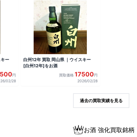
スキー
白州12年 買取 岡山県 ｜ウイスキー
[白州12年]をお酒
7500
17500
円
買取価格
円
26/02/28
2026/02/28
過去の買取実績を見る
お酒 強化買取銘柄