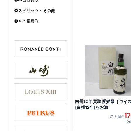
スピリッツ・その他
空き瓶買取
白州12年 買取 愛媛県 ｜ウイ
[白州12年]をお酒
1
買取価格
20