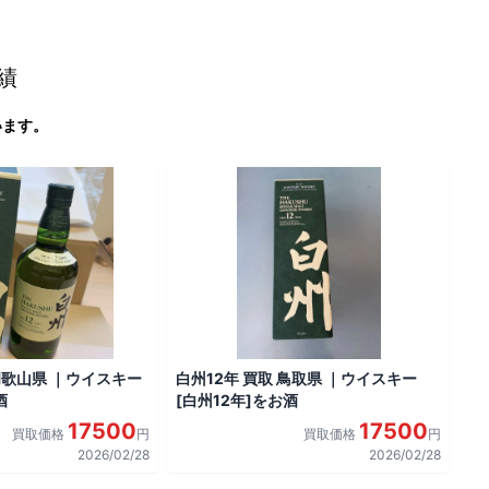
績
います。
 和歌山県 ｜ウイスキー
白州12年 買取 鳥取県 ｜ウイスキー
酒
[白州12年]をお酒
17500
17500
買取価格
円
買取価格
円
2026/02/28
2026/02/28