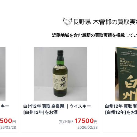
長野県 木曽郡の買取実
近隣地域を含む最新の買取実績を掲載して
スキー
白州12年 買取 奈良県 ｜ウイスキー
白州12年 買取
[白州12年]をお酒
[白州12年]をお
7500
17500
円
買取価格
円
26/02/28
2026/02/28