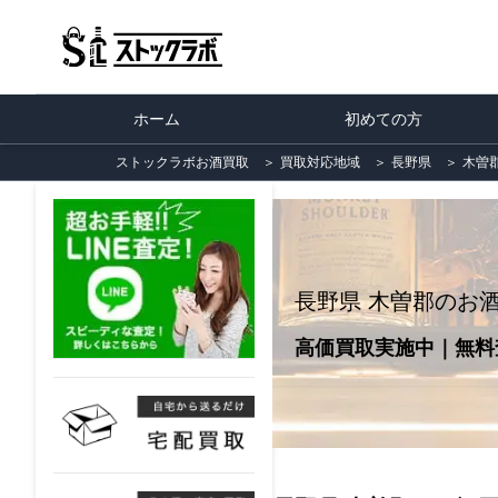
ホーム
初めての方
ストックラボお酒買取
＞
買取対応地域
＞
長野県
＞
木曽
長野県 木曽郡のお
高価買取実施中｜無料