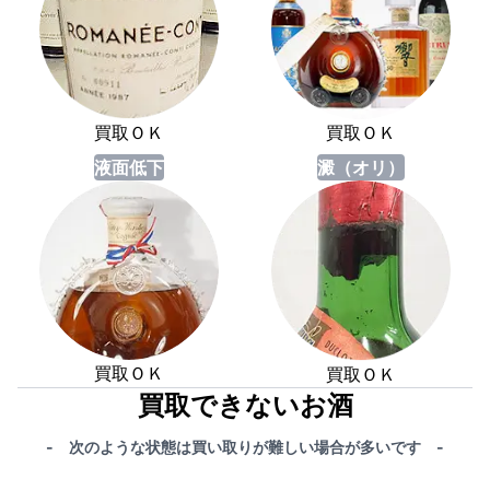
買取ＯＫ
買取ＯＫ
液面低下
澱（オリ）
買取ＯＫ
買取ＯＫ
買取できないお酒
- 次のような状態は買い取りが難しい場合が多いです -