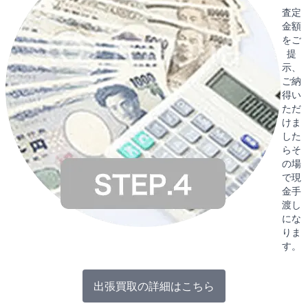
査定
金額
をご
提
示、
ご納
得い
ただ
けま
した
らそ
の場
で現
金手
渡し
にな
りま
す。
出張買取の詳細はこちら