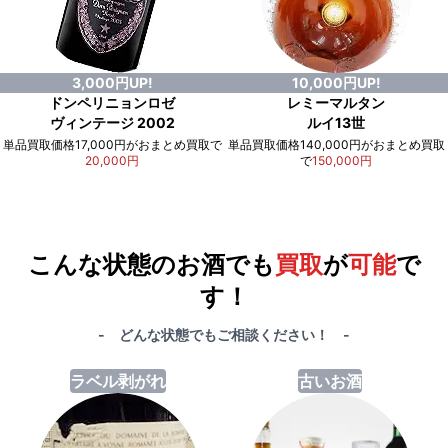
3,000円UP!
10,000円UP!
ドンペリニョンロゼ
レミーマルタン
ヴィンテージ 2002
ルイ13世
単品買取価格17,000円がおまとめ買取で
単品買取価格140,000円がおまとめ買取
20,000円
で
150,000円
例）単品買取総額
551,000円
が
おまとめ買取で
578,000円
に！
合計で
27,000円
も
お得
です！
こんな状態のお酒でも
買取
が
可能
で
す！
- どんな状態でもご相談ください！ -
ラベル剥がれ
古いお酒