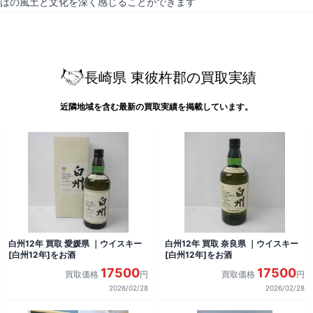
はの風土と文化を深く感じることができます
長崎県 東彼杵郡の買取実績
近隣地域を含む最新の買取実績を掲載しています。
白州12年 買取 愛媛県 ｜ウイスキー
白州12年 買取 奈良県 ｜ウイスキー
[白州12年]をお酒
[白州12年]をお酒
17500
17500
買取価格
円
買取価格
円
2026/02/28
2026/02/28