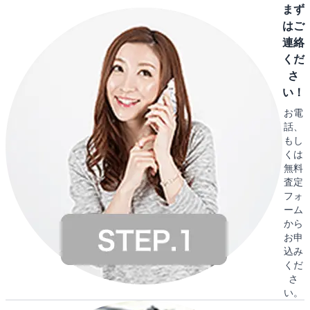
まず
はご
連絡
くだ
さ
い！
お電
話、
もし
くは
無料
査定
フォ
ーム
から
お申
込み
くだ
さ
い。