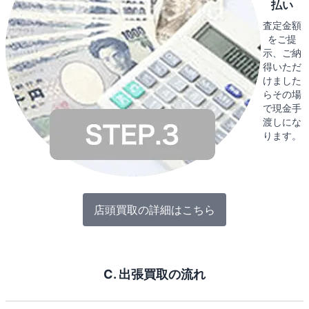
払い
査定金額
をご提
示、ご納
得いただ
けました
らその場
で現金手
渡しにな
ります。
店頭買取の詳細はこちら
C. 出張買取の流れ