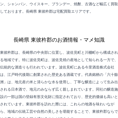
ン、シャンパン、ウイスキー、ブランデー、焼酎、古酒など幅広く買取
しております。長崎県 東彼杵郡は
宅配買取
エリアです。
長崎県 東彼杵郡のお酒情報・マメ知識
東彼杵郡は、長崎県の中央部に位置し、波佐見町と川棚町から構成され
る地域です。特に波佐見町は、波佐見焼の産地として知られる一方で、
伝統的な酒造りも行われています。波佐見町にある今里酒造株式会社
は、江戸時代後期に創業された歴史ある酒蔵です。代表銘柄の「六十餘
洲」は、地元産の米と清らかな水を使用し、丁寧な醸造によって生み出
される日本酒で、地元のみならず広く親しまれています。同社の醸造施
設の一部は国の登録有形文化財に指定されており、歴史的価値も高いと
されています。東彼杵郡を訪れた際には、これらの地酒を味わいなが
ら、地域の伝統工芸や自然の美しさを堪能することで、東彼杵郡ならで