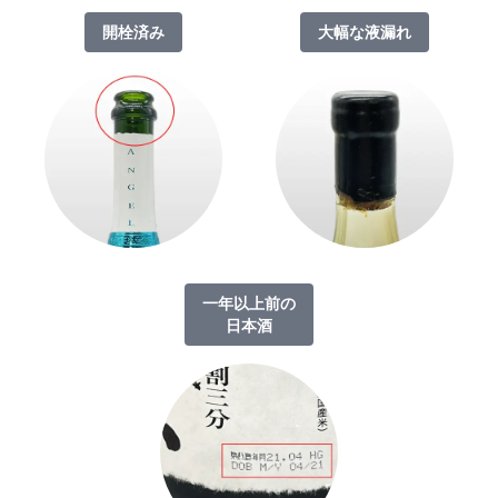
開栓済み
大幅な液漏れ
一年以上前の
日本酒