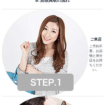
B. 店頭買取の流れ
ご来店
ご予約不
要。お品
物と身分
証をお持
ちくださ
い。