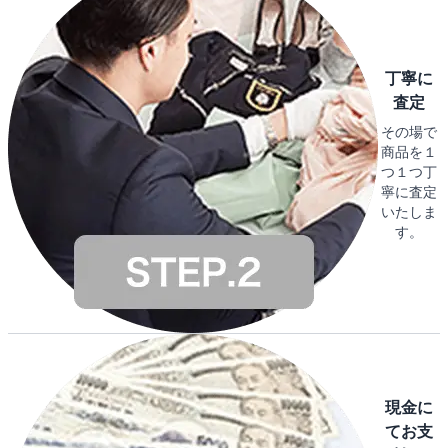
丁寧に
査定
その場で
商品を１
つ１つ丁
寧に査定
いたしま
す。
現金に
てお支