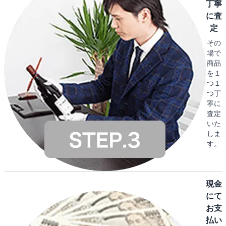
丁寧
に査
定
その
場で
商品
を１
つ１
つ丁
寧に
査定
いた
しま
す。
現金
にて
お支
払い