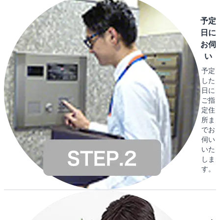
予定
日に
お伺
い
予定
した
日に
ご指
定住
所ま
でお
伺い
いた
しま
す。