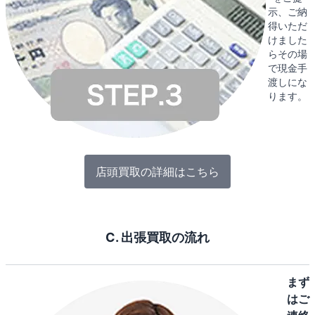
示、ご納
得いただ
けました
らその場
で現金手
渡しにな
ります。
店頭買取の詳細はこちら
C. 出張買取の流れ
まず
はご