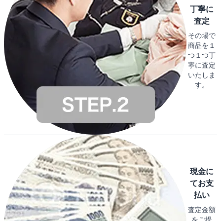
丁寧に
査定
その場で
商品を１
つ１つ丁
寧に査定
いたしま
す。
現金に
てお支
払い
査定金額
をご提