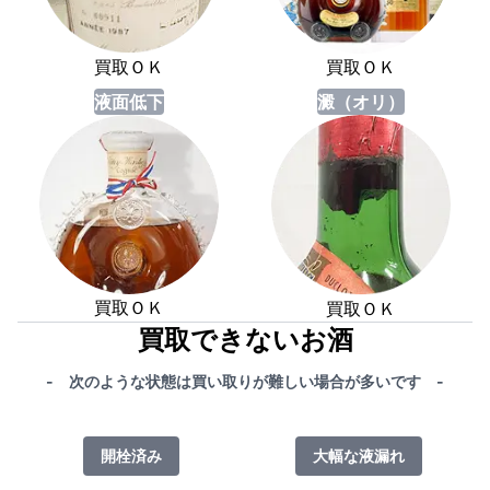
買取ＯＫ
買取ＯＫ
液面低下
澱（オリ）
買取ＯＫ
買取ＯＫ
買取できないお酒
- 次のような状態は買い取りが難しい場合が多いです -
開栓済み
大幅な液漏れ