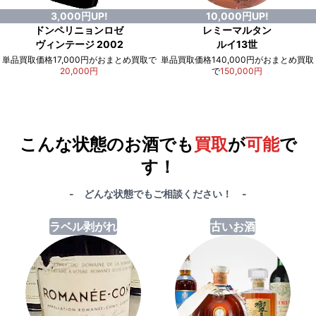
3,000円UP!
10,000円UP!
ドンペリニョンロゼ
レミーマルタン
ヴィンテージ 2002
ルイ13世
単品買取価格17,000円がおまとめ買取で
単品買取価格140,000円がおまとめ買取
20,000円
で
150,000円
例）単品買取総額
551,000円
が
おまとめ買取で
578,000円
に！
合計で
27,000円
も
お得
です！
こんな状態のお酒でも
買取
が
可能
で
す！
- どんな状態でもご相談ください！ -
ラベル剥がれ
古いお酒