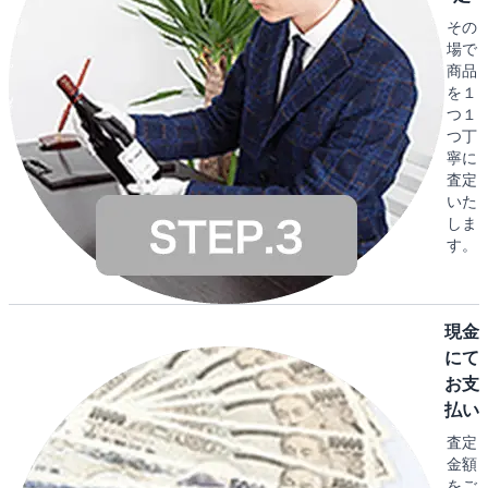
その
場で
商品
を１
つ１
つ丁
寧に
査定
いた
しま
す。
現金
にて
お支
払い
査定
金額
をご