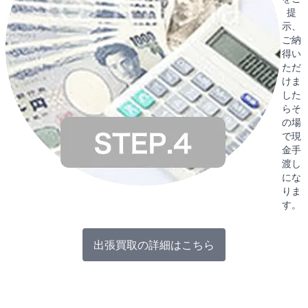
提
示、
ご納
得い
ただ
けま
した
らそ
の場
で現
金手
渡し
にな
りま
す。
出張買取の詳細はこちら