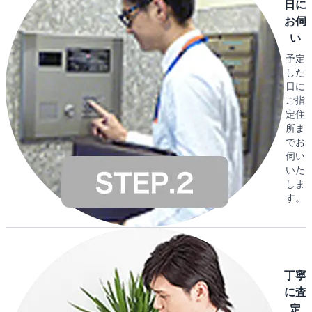
日に
お伺
い
予定
した
日に
ご指
定住
所ま
でお
伺い
いた
しま
す。
丁寧
に査
定