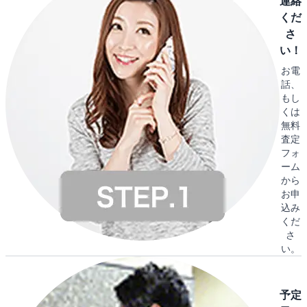
連絡
くだ
さ
い！
お電
話、
もし
くは
無料
査定
フォ
ーム
から
お申
込み
くだ
さ
い。
予定