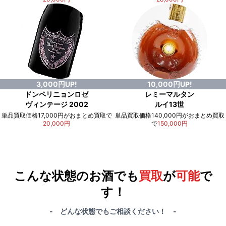
3,000円UP!
10,000円UP!
ドンペリニョンロゼ
レミーマルタン
ヴィンテージ 2002
ルイ13世
単品買取価格17,000円がおまとめ買取で
単品買取価格140,000円がおまとめ買取
20,000円
で
150,000円
例）単品買取総額
551,000円
が
おまとめ買取で
578,000円
に！
合計で
27,000円
も
お得
です！
こんな状態のお酒でも
買取
が
可能
で
す！
- どんな状態でもご相談ください！ -