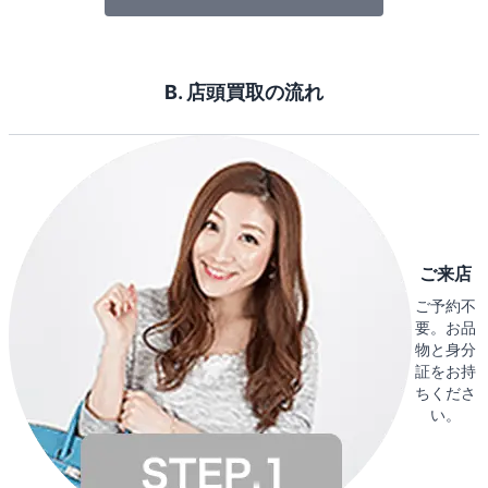
B. 店頭買取の流れ
ご来店
ご予約不
要。お品
物と身分
証をお持
ちくださ
い。