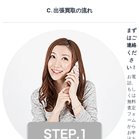
C. 出張買取の流れ
まず
はご
連絡
くだ
さ
い！
お電
話、
もし
くは
無料
査定
フォ
ーム
から
お申
込み