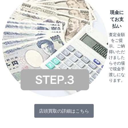
現金に
てお支
払い
査定金額
をご提
示、ご納
得いただ
けました
らその場
で現金手
渡しにな
ります。
店頭買取の詳細はこちら