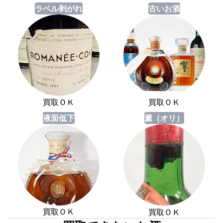
ラベル剥がれ
古いお酒
買取ＯＫ
買取ＯＫ
液面低下
澱（オリ）
買取ＯＫ
買取ＯＫ