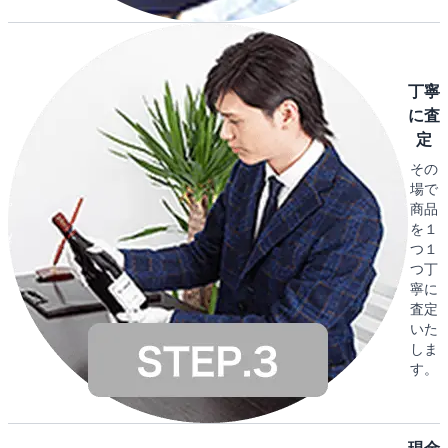
丁寧
に査
定
その
場で
商品
を１
つ１
つ丁
寧に
査定
いた
しま
す。