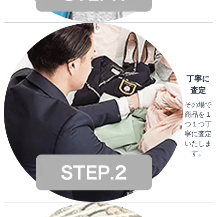
丁寧に
査定
その場で
商品を１
つ１つ丁
寧に査定
いたしま
す。