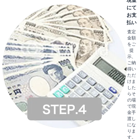
現金
にて
お支
払い
査定
金額
をご
提
示、
ご納
得い
ただ
けま
した
らそ
の場
で現
金手
渡し
にな
りま
す。