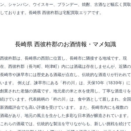
ン、シャンパン、ウイスキー、ブランデー、焼酎、古酒など幅広く買取
しております。長崎県 西彼杵郡は
宅配買取
エリアです。
長崎県 西彼杵郡のお酒情報・マメ知識
西彼杵郡は、長崎県の西部に位置し、長崎市に隣接する地域です。現
在、西彼杵郡（長与町、時津町）内には酒蔵は存在しませんが、近隣の
長崎市や諫早市には歴史ある酒蔵が点在し、伝統的な酒造りが行われて
います。 例えば、諫早市にある「杵の川」は、天保10年（1839年）に
創業された老舗の酒蔵です。地元産の米と水を使用し、丁寧な酒造りを
続けています。代表銘柄の「杵の川」は、食中酒として親しまれ、全国
新酒鑑評会でも高い評価を受けています。 また、長崎市内にも複数の
酒蔵があり、地元の風土を生かした多彩な日本酒が醸造されています。
これらの酒蔵では、伝統的な製法を守りながらも、新しい挑戦を続けて