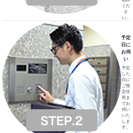
くだ
さ
い。
予定
日に
お伺
い
予定
した
日に
ご指
定住
所ま
でお
伺い
いた
しま
す。