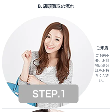
B. 店頭買取の流れ
ご来店
ご予約不
要。お品
物と身分
証をお持
ちくださ
い。