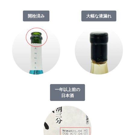
開栓済み
大幅な液漏れ
一年以上前の
日本酒