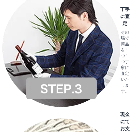
丁寧
に査
定
その
場で
商品
を１
つ１
つ丁
寧に
査定
いた
しま
す。
現金
にて
お支