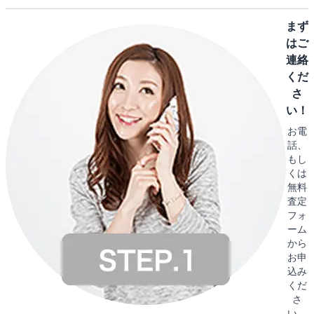
まず
はご
連絡
くだ
さ
い！
お電
話、
もし
くは
無料
査定
フォ
ーム
から
お申
込み
くだ
さ
い。