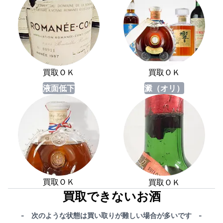
買取ＯＫ
買取ＯＫ
液面低下
澱（オリ）
買取ＯＫ
買取ＯＫ
買取できないお酒
- 次のような状態は買い取りが難しい場合が多いです -