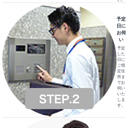
予定
日に
お伺
い
予定
した
日に
ご指
定住
所ま
でお
伺い
いた
しま
す。