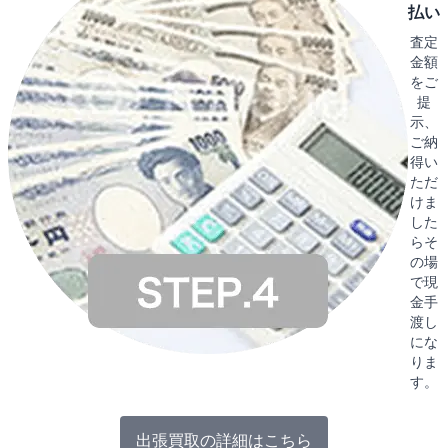
払い
査定
金額
をご
提
示、
ご納
得い
ただ
けま
した
らそ
の場
で現
金手
渡し
にな
りま
す。
出張買取の詳細はこちら