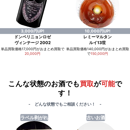
3,000円UP!
10,000円UP!
ドンペリニョンロゼ
レミーマルタン
ヴィンテージ 2002
ルイ13世
単品買取価格17,000円がおまとめ買取で
単品買取価格140,000円がおまとめ買取
20,000円
で
150,000円
例）単品買取総額
551,000円
が
おまとめ買取で
578,000円
に！
合計で
27,000円
も
お得
です！
こんな状態のお酒でも
買取
が
可能
で
す！
- どんな状態でもご相談ください！ -
ラベル剥がれ
古いお酒