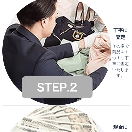
丁寧に
査定
その場で
商品を１
つ１つ丁
寧に査定
いたしま
す。
現金に