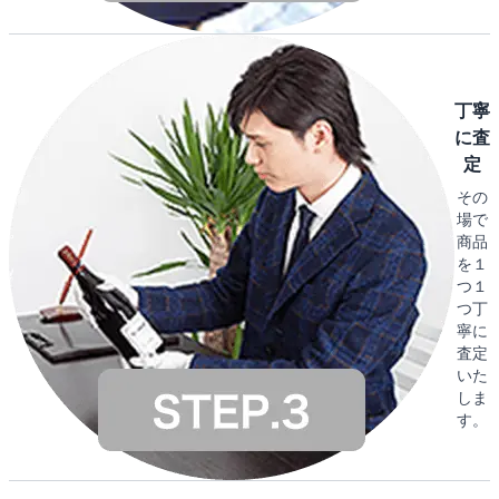
丁寧
に査
定
その
場で
商品
を１
つ１
つ丁
寧に
査定
いた
しま
す。