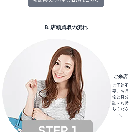
B. 店頭買取の流れ
ご来店
ご予約不
要。お品
物と身分
証をお持
ちくださ
い。