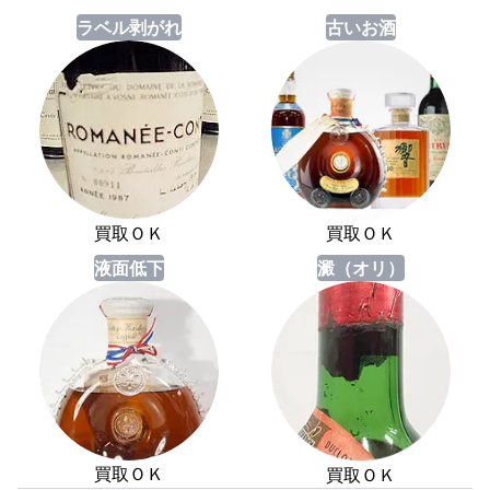
ラベル剥がれ
古いお酒
買取ＯＫ
買取ＯＫ
液面低下
澱（オリ）
買取ＯＫ
買取ＯＫ