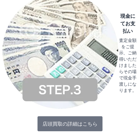
現金に
てお支
払い
査定金額
をご提
示、ご納
得いただ
けました
らその場
で現金手
渡しにな
ります。
店頭買取の詳細はこちら