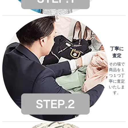
丁寧に
査定
その場で
商品を１
つ１つ丁
寧に査定
いたしま
す。