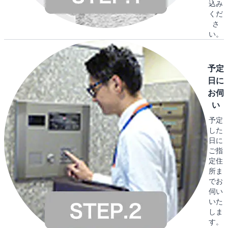
込み
くだ
さ
い。
予定
日に
お伺
い
予定
した
日に
ご指
定住
所ま
でお
伺い
いた
しま
す。