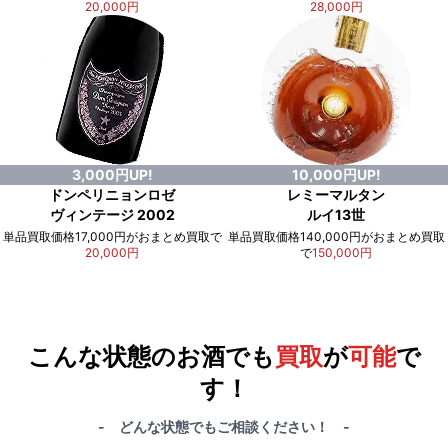
20,000円
28,000円
3,000円UP!
10,000円UP!
ドンペリニョンロゼ
レミーマルタン
ヴィンテージ 2002
ルイ13世
単品買取価格17,000円がおまとめ買取で
単品買取価格140,000円がおまとめ買取
20,000円
で
150,000円
例）単品買取総額
551,000円
が
おまとめ買取で
578,000円
に！
合計で
27,000円
も
お得
です！
こんな状態のお酒でも
買取
が
可能
で
す！
- どんな状態でもご相談ください！ -