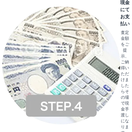
現金
にて
お支
払い
査定
金額
をご
提
示、
ご納
得い
ただ
けま
した
らそ
の場
で現
金手
渡し
にな
りま