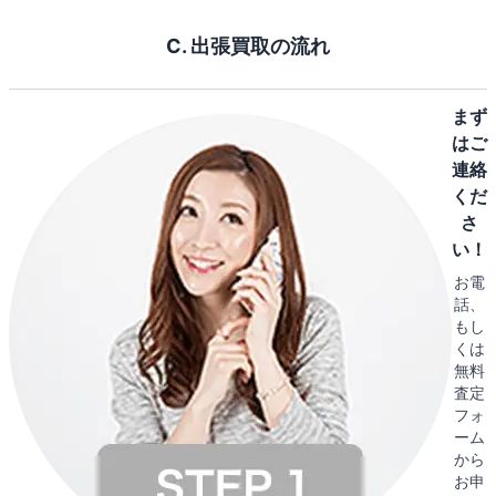
C. 出張買取の流れ
まず
はご
連絡
くだ
さ
い！
お電
話、
もし
くは
無料
査定
フォ
ーム
から
お申