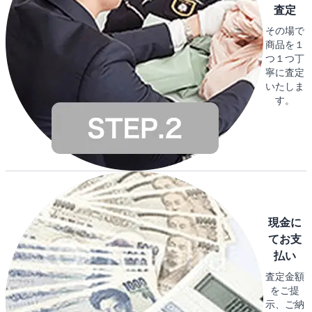
査定
その場で
商品を１
つ１つ丁
寧に査定
いたしま
す。
現金に
てお支
払い
査定金額
をご提
示、ご納