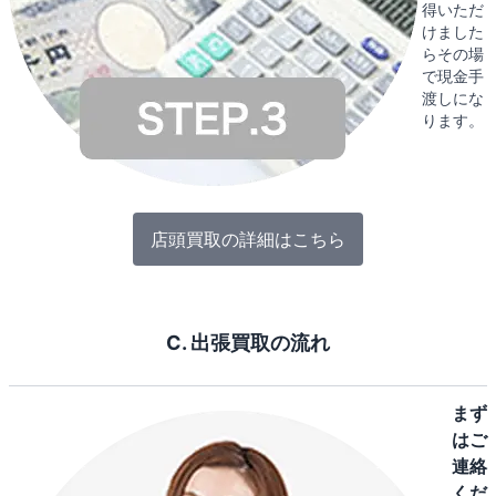
得いただ
けました
らその場
で現金手
渡しにな
ります。
店頭買取の詳細はこちら
C. 出張買取の流れ
まず
はご
連絡
くだ