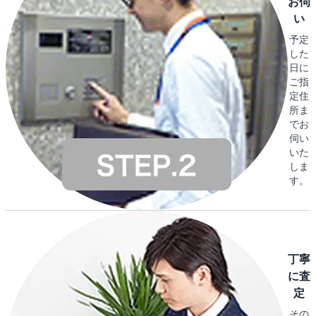
お伺
い
予定
した
日に
ご指
定住
所ま
でお
伺い
いた
しま
す。
丁寧
に査
定
その