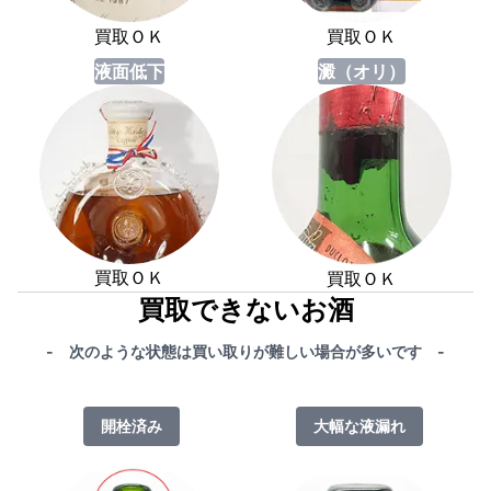
買取ＯＫ
買取ＯＫ
液面低下
澱（オリ）
買取ＯＫ
買取ＯＫ
買取できないお酒
- 次のような状態は買い取りが難しい場合が多いです -
開栓済み
大幅な液漏れ