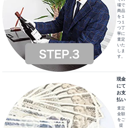
場で
商品
を１
つ１
つ丁
寧に
査定
いた
しま
す。
現金
にて
お支
払い
査定
金額
をご
提