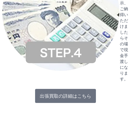
示、
ご納
得い
ただ
けま
した
らそ
の場
で現
金手
渡し
にな
りま
す。
出張買取の詳細はこちら