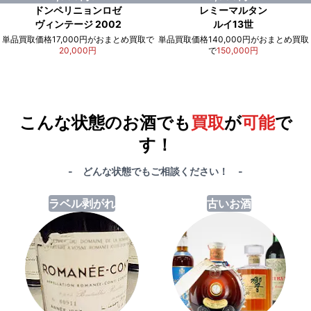
ドンペリニョンロゼ
レミーマルタン
ヴィンテージ 2002
ルイ13世
単品買取価格17,000円がおまとめ買取で
単品買取価格140,000円がおまとめ買取
20,000円
で
150,000円
例）単品買取総額
551,000円
が
おまとめ買取で
578,000円
に！
合計で
27,000円
も
お得
です！
こんな状態のお酒でも
買取
が
可能
で
す！
- どんな状態でもご相談ください！ -
ラベル剥がれ
古いお酒