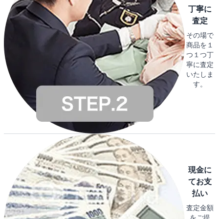
丁寧に
査定
その場で
商品を１
つ１つ丁
寧に査定
いたしま
す。
現金に
てお支
払い
査定金額
をご提