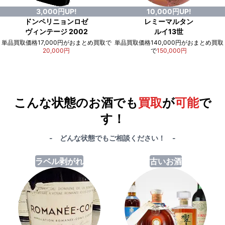
3,000円UP!
10,000円UP!
ドンペリニョンロゼ
レミーマルタン
ヴィンテージ 2002
ルイ13世
単品買取価格17,000円がおまとめ買取で
単品買取価格140,000円がおまとめ買取
20,000円
で
150,000円
例）単品買取総額
551,000円
が
おまとめ買取で
578,000円
に！
合計で
27,000円
も
お得
です！
こんな状態のお酒でも
買取
が
可能
で
す！
- どんな状態でもご相談ください！ -
ラベル剥がれ
古いお酒