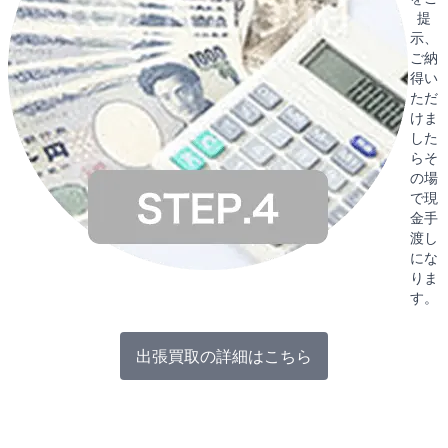
提
示、
ご納
得い
ただ
けま
した
らそ
の場
で現
金手
渡し
にな
りま
す。
出張買取の詳細はこちら