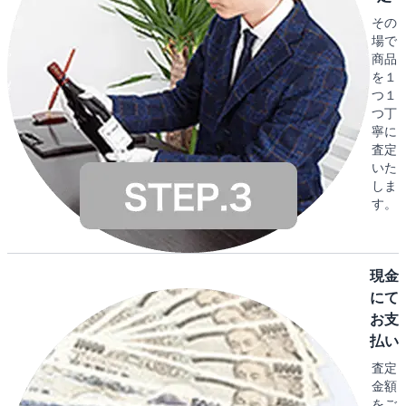
その
場で
商品
を１
つ１
つ丁
寧に
査定
いた
しま
す。
現金
にて
お支
払い
査定
金額
をご