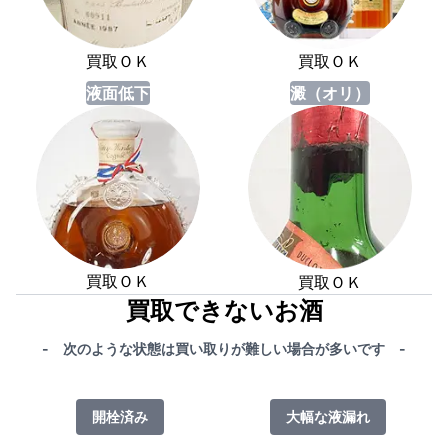
買取ＯＫ
買取ＯＫ
液面低下
澱（オリ）
買取ＯＫ
買取ＯＫ
買取できないお酒
- 次のような状態は買い取りが難しい場合が多いです -
開栓済み
大幅な液漏れ