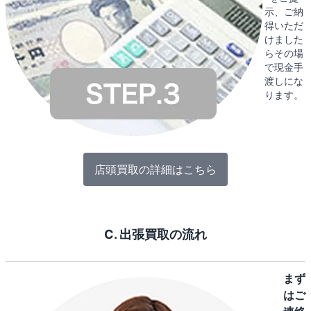
示、ご納
得いただ
けました
らその場
で現金手
渡しにな
ります。
店頭買取の詳細はこちら
C. 出張買取の流れ
まず
はご