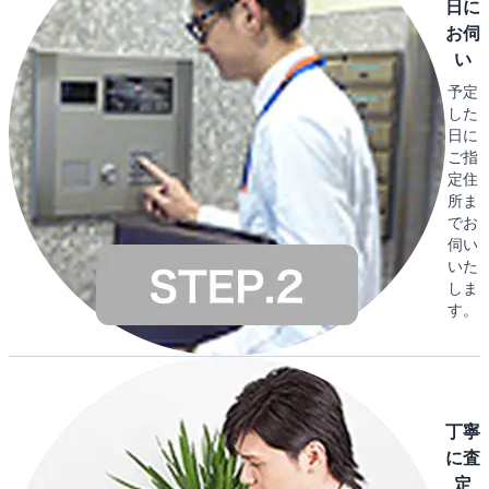
日に
お伺
い
予定
した
日に
ご指
定住
所ま
でお
伺い
いた
しま
す。
丁寧
に査
定