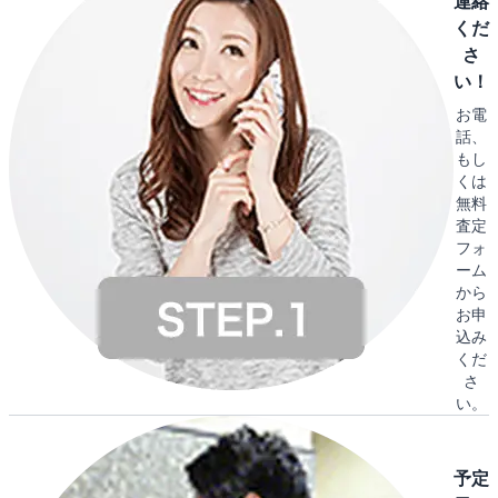
連絡
くだ
さ
い！
お電
話、
もし
くは
無料
査定
フォ
ーム
から
お申
込み
くだ
さ
い。
予定