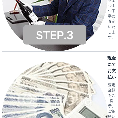
を１
つ１
つ丁
寧に
査定
いた
しま
す。
現金
にて
お支
払い
査定
金額
をご
提
示、
ご納
得い