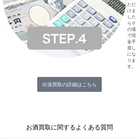
ただ
けま
した
らそ
の場
で現
金手
渡し
にな
りま
す。
出張買取の詳細はこちら
お酒買取に関するよくある質問