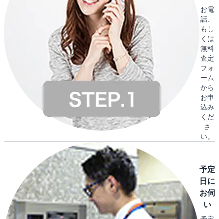
お電
話、
もし
くは
無料
査定
フォ
ーム
から
お申
込み
くだ
さ
い。
予定
日に
お伺
い
予定