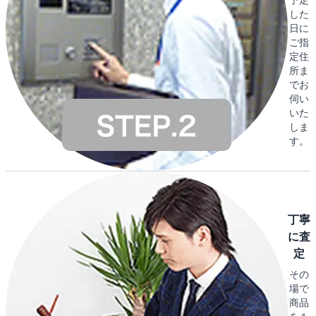
した
日に
ご指
定住
所ま
でお
伺い
いた
しま
す。
丁寧
に査
定
その
場で
商品