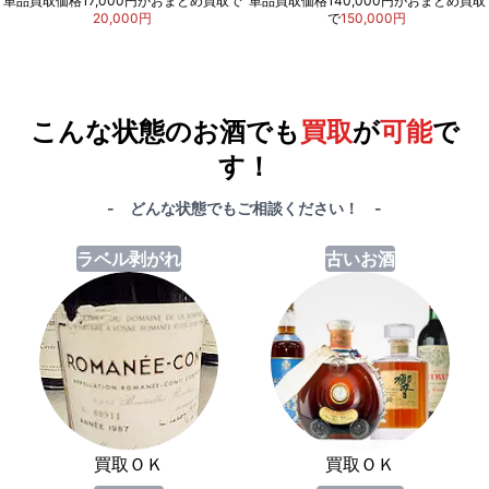
単品買取価格17,000円がおまとめ買取で
単品買取価格140,000円がおまとめ買取
20,000円
で
150,000円
例）単品買取総額
551,000円
が
おまとめ買取で
578,000円
に！
合計で
27,000円
も
お得
です！
こんな状態のお酒でも
買取
が
可能
で
す！
- どんな状態でもご相談ください！ -
ラベル剥がれ
古いお酒
買取ＯＫ
買取ＯＫ