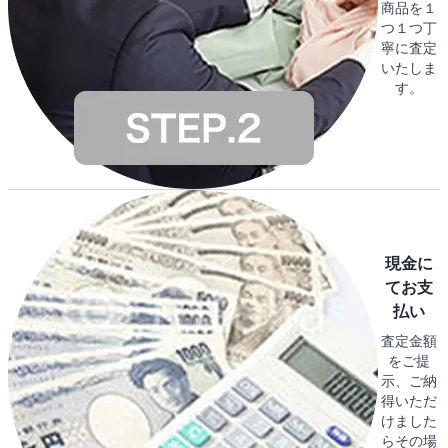
商品を１
つ１つ丁
寧に査定
いたしま
す。
現金に
てお支
払い
査定金額
をご提
示、ご納
得いただ
けました
らその場