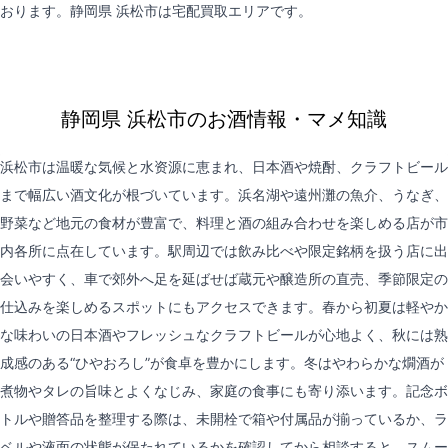
おります。静岡県 浜松市は
宅配買取
エリアです。
静岡県 浜松市のお酒情報・マメ知識
浜松市は温暖な気候と水资源に恵まれ、日本酒や焼酎、クラフトビール
まで幅広い酒文化が根づいています。浜名湖や遠州灘の魚介、うなぎ、
野菜など地元の食材が豊富で、料理と酒の組み合わせを楽しめる店が市
内各所に点在しています。駅周辺では飲み比べや限定銘柄を扱う店に出
会いやすく、車で郊外へ足を延ばせば蔵元や醸造所の直売、季節限定の
仕込みを楽しめるスポットにもアクセスできます。春から初夏は軽やか
な味わいの日本酒やフレッシュなクラフトビールが心地よく、秋には熟
成感のある“ひやおろし”が食卓を豊かにします。冬はやわらかな燗酒が
煮物やタレの旨味とよくなじみ、家庭の食事にも寄り添います。記念ボ
トルや贈答品を整理する際は、未開栓で箱や付属品が揃っているか、ラ
ベルや液面の状態が保たれているかを確認してから相談すると、スムー