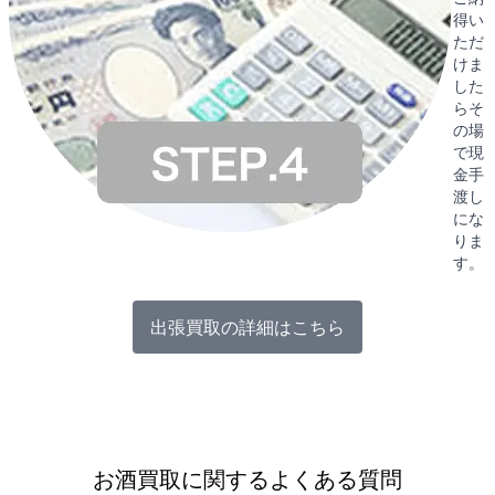
得い
ただ
けま
した
らそ
の場
で現
金手
渡し
にな
りま
す。
出張買取の詳細はこちら
お酒買取に関するよくある質問