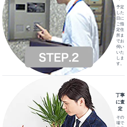
予定
した
日に
ご指
定住
所ま
でお
伺い
いた
しま
す。
丁寧
に査
定
その
場で