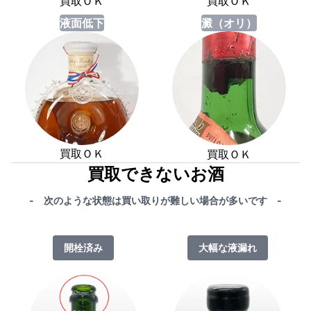
買取ＯＫ
買取ＯＫ
液面低下
澱（オリ）
買取ＯＫ
買取ＯＫ
買取できないお酒
- 次のような状態は買い取りが難しい場合が多いです -
開栓済み
大幅な液漏れ