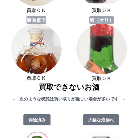
買取ＯＫ
買取ＯＫ
液面低下
澱（オリ）
買取ＯＫ
買取ＯＫ
買取できないお酒
- 次のような状態は買い取りが難しい場合が多いです -
開栓済み
大幅な液漏れ