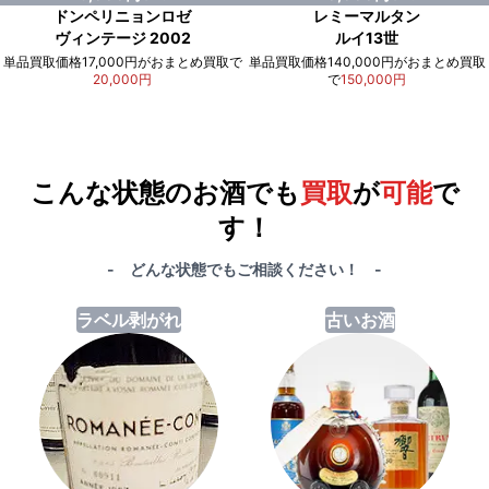
ドンペリニョンロゼ
レミーマルタン
ヴィンテージ 2002
ルイ13世
単品買取価格17,000円がおまとめ買取で
単品買取価格140,000円がおまとめ買取
20,000円
で
150,000円
例）単品買取総額
551,000円
が
おまとめ買取で
578,000円
に！
合計で
27,000円
も
お得
です！
こんな状態のお酒でも
買取
が
可能
で
す！
- どんな状態でもご相談ください！ -
ラベル剥がれ
古いお酒