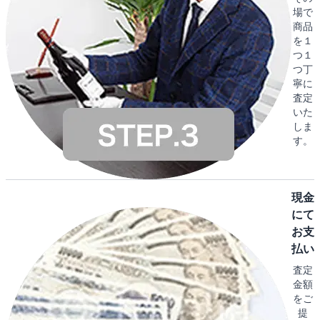
場で
商品
を１
つ１
つ丁
寧に
査定
いた
しま
す。
現金
にて
お支
払い
査定
金額
をご
提