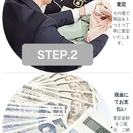
査定
その場で
商品を１
つ１つ丁
寧に査定
いたしま
す。
現金に
てお支
払い
査定金額
をご提
示、ご納