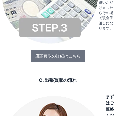
得いただ
けました
らその場
で現金手
渡しにな
ります。
店頭買取の詳細はこちら
C. 出張買取の流れ
まず
はご
連絡
くだ