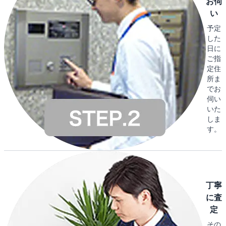
お伺
い
予定
した
日に
ご指
定住
所ま
でお
伺い
いた
しま
す。
丁寧
に査
定
その