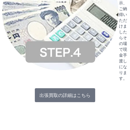
示、
ご納
得い
ただ
けま
した
らそ
の場
で現
金手
渡し
にな
りま
す。
出張買取の詳細はこちら