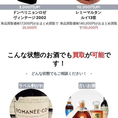
3,000円UP!
10,000円UP!
ドンペリニョンロゼ
レミーマルタン
ヴィンテージ 2002
ルイ13世
単品買取価格17,000円がおまとめ買取で
単品買取価格140,000円がおまとめ買取
20,000円
で
150,000円
例）単品買取総額
551,000円
が
おまとめ買取で
578,000円
に！
合計で
27,000円
も
お得
です！
こんな状態のお酒でも
買取
が
可能
で
す！
- どんな状態でもご相談ください！ -
ラベル剥がれ
古いお酒