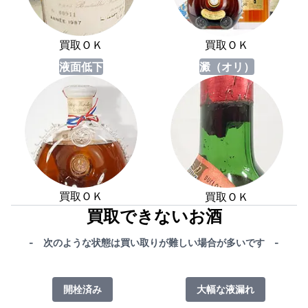
買取ＯＫ
買取ＯＫ
液面低下
澱（オリ）
買取ＯＫ
買取ＯＫ
買取できないお酒
- 次のような状態は買い取りが難しい場合が多いです -
開栓済み
大幅な液漏れ