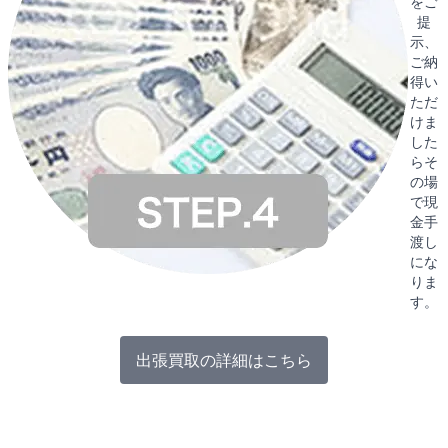
をご
提
示、
ご納
得い
ただ
けま
した
らそ
の場
で現
金手
渡し
にな
りま
す。
出張買取の詳細はこちら