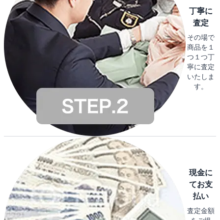
丁寧に
査定
その場で
商品を１
つ１つ丁
寧に査定
いたしま
す。
現金に
てお支
払い
査定金額