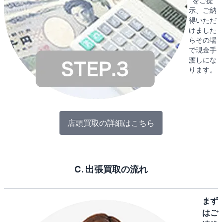
をご提
示、ご納
得いただ
けました
らその場
で現金手
渡しにな
ります。
店頭買取の詳細はこちら
C. 出張買取の流れ
まず
はご