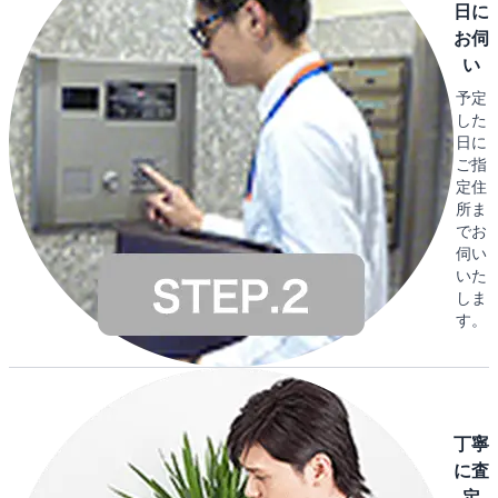
日に
お伺
い
予定
した
日に
ご指
定住
所ま
でお
伺い
いた
しま
す。
丁寧
に査
定