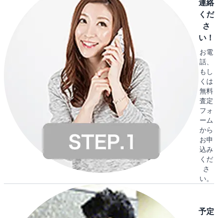
連絡
くだ
さ
い！
お電
話、
もし
くは
無料
査定
フォ
ーム
から
お申
込み
くだ
さ
い。
予定