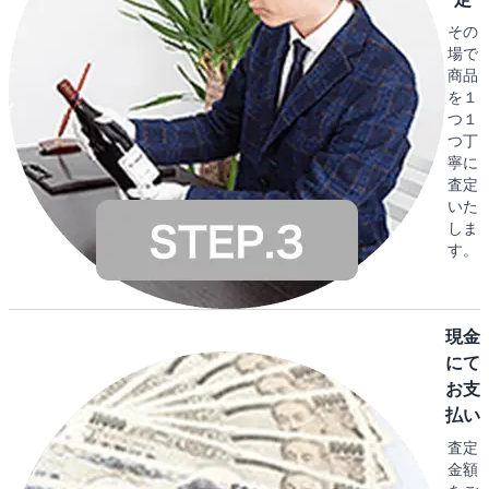
その
場で
商品
を１
つ１
つ丁
寧に
査定
いた
しま
す。
現金
にて
お支
払い
査定
金額