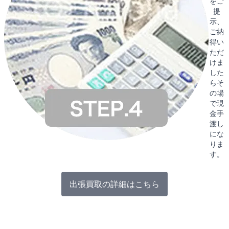
をご
提
示、
ご納
得い
ただ
けま
した
らそ
の場
で現
金手
渡し
にな
りま
す。
出張買取の詳細はこちら