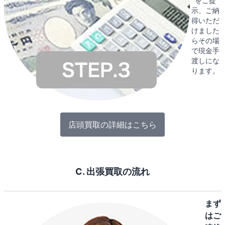
をご提
示、ご納
得いただ
けました
らその場
で現金手
渡しにな
ります。
店頭買取の詳細はこちら
C. 出張買取の流れ
まず
はご