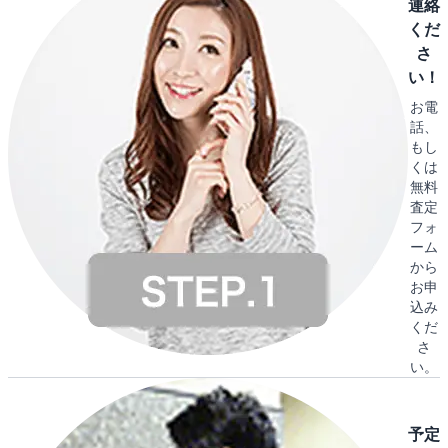
連絡
くだ
さ
い！
お電
話、
もし
くは
無料
査定
フォ
ーム
から
お申
込み
くだ
さ
い。
予定