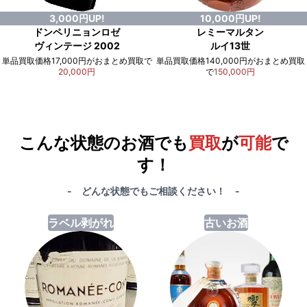
3,000円UP!
10,000円UP!
ドンペリニョンロゼ
レミーマルタン
ヴィンテージ 2002
ルイ13世
単品買取価格17,000円がおまとめ買取で
単品買取価格140,000円がおまとめ買取
20,000円
で
150,000円
例）単品買取総額
551,000円
が
おまとめ買取で
578,000円
に！
合計で
27,000円
も
お得
です！
こんな状態のお酒でも
買取
が
可能
で
す！
- どんな状態でもご相談ください！ -
ラベル剥がれ
古いお酒