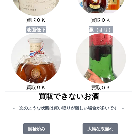
買取ＯＫ
買取ＯＫ
液面低下
澱（オリ）
買取ＯＫ
買取ＯＫ
買取できないお酒
- 次のような状態は買い取りが難しい場合が多いです -
開栓済み
大幅な液漏れ