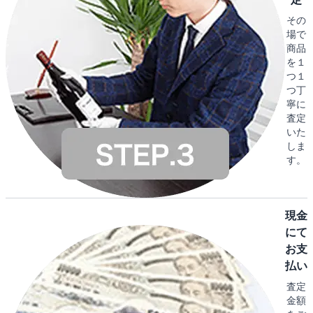
その
場で
商品
を１
つ１
つ丁
寧に
査定
いた
しま
す。
現金
にて
お支
払い
査定
金額