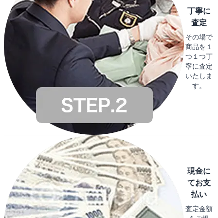
丁寧に
査定
その場で
商品を１
つ１つ丁
寧に査定
いたしま
す。
現金に
てお支
払い
査定金額