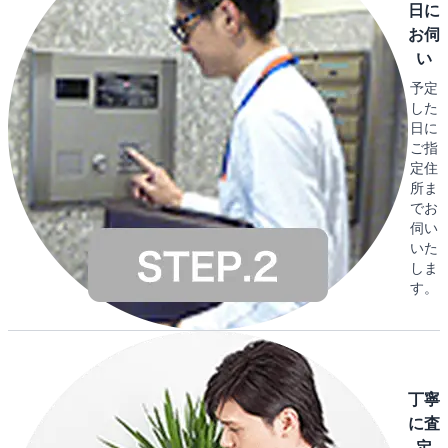
日に
お伺
い
予定
した
日に
ご指
定住
所ま
でお
伺い
いた
しま
す。
丁寧
に査
定