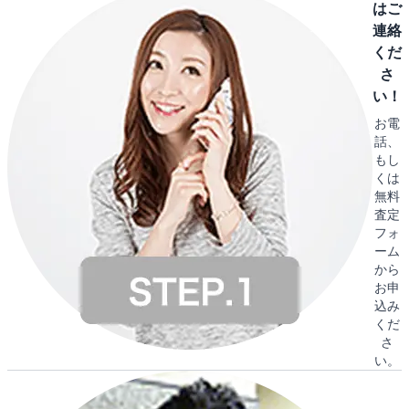
はご
連絡
くだ
さ
い！
お電
話、
もし
くは
無料
査定
フォ
ーム
から
お申
込み
くだ
さ
い。