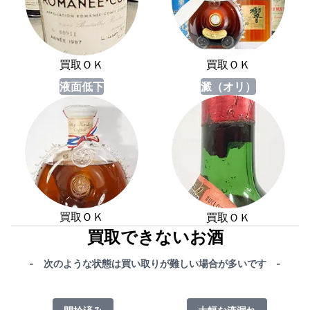
買取ＯＫ
買取ＯＫ
液面低下
澱（オリ）
買取ＯＫ
買取ＯＫ
買取できないお酒
- 次のような状態は買い取りが難しい場合が多いです -