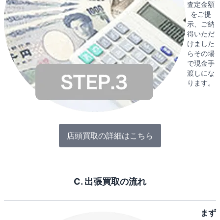
査定金額
をご提
示、ご納
得いただ
けました
らその場
で現金手
渡しにな
ります。
店頭買取の詳細はこちら
C. 出張買取の流れ
まず