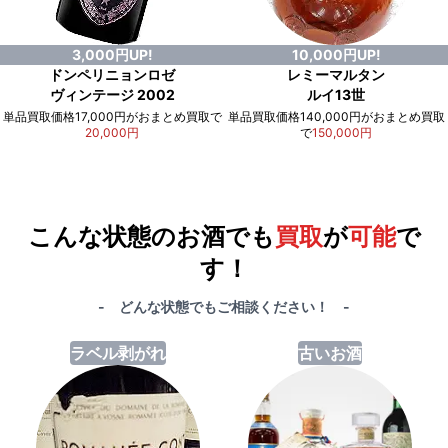
3,000円UP!
10,000円UP!
ドンペリニョンロゼ
レミーマルタン
ヴィンテージ 2002
ルイ13世
単品買取価格17,000円がおまとめ買取で
単品買取価格140,000円がおまとめ買取
20,000円
で
150,000円
例）単品買取総額
551,000円
が
おまとめ買取で
578,000円
に！
合計で
27,000円
も
お得
です！
こんな状態のお酒でも
買取
が
可能
で
す！
- どんな状態でもご相談ください！ -
ラベル剥がれ
古いお酒