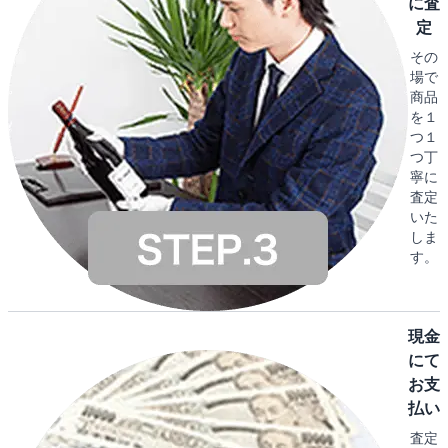
に査
定
その
場で
商品
を１
つ１
つ丁
寧に
査定
いた
しま
す。
現金
にて
お支
払い
査定