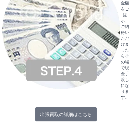
金額
をご
提
示、
ご納
得い
ただ
けま
した
らそ
の場
で現
金手
渡し
にな
りま
す。
出張買取の詳細はこちら