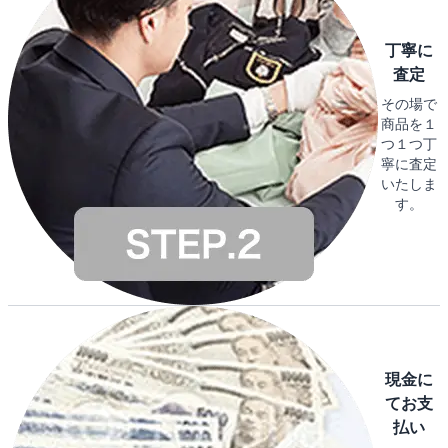
丁寧に
査定
その場で
商品を１
つ１つ丁
寧に査定
いたしま
す。
現金に
てお支
払い