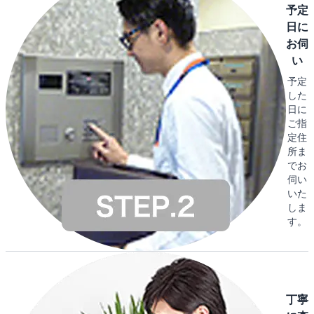
予定
日に
お伺
い
予定
した
日に
ご指
定住
所ま
でお
伺い
いた
しま
す。
丁寧