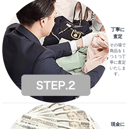
丁寧に
査定
その場で
商品を１
つ１つ丁
寧に査定
いたしま
す。
現金に