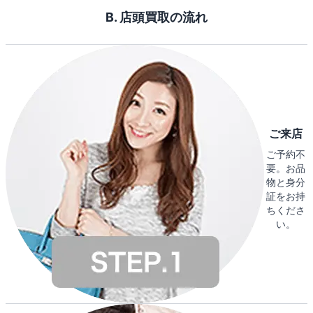
B. 店頭買取の流れ
ご来店
ご予約不
要。お品
物と身分
証をお持
ちくださ
い。