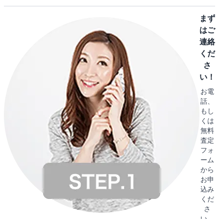
まず
はご
連絡
くだ
さ
い！
お電
話、
もし
くは
無料
査定
フォ
ーム
から
お申
込み
くだ
さ
い。