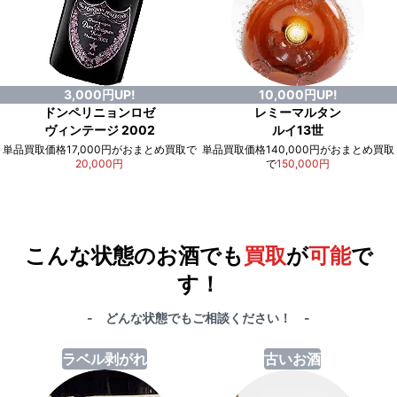
3,000円UP!
10,000円UP!
ドンペリニョンロゼ
レミーマルタン
ヴィンテージ 2002
ルイ13世
単品買取価格17,000円がおまとめ買取で
単品買取価格140,000円がおまとめ買取
20,000円
で
150,000円
例）単品買取総額
551,000円
が
おまとめ買取で
578,000円
に！
合計で
27,000円
も
お得
です！
こんな状態のお酒でも
買取
が
可能
で
す！
- どんな状態でもご相談ください！ -
ラベル剥がれ
古いお酒