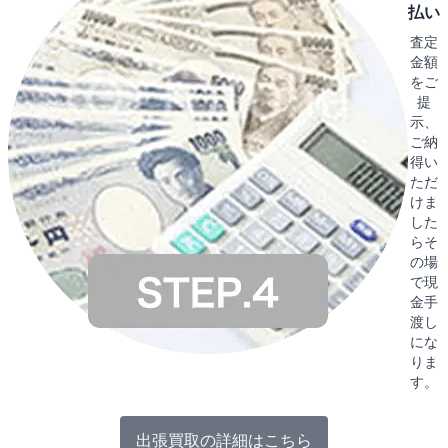
払い
査定
金額
をご
提
示、
ご納
得い
ただ
けま
した
らそ
の場
で現
金手
渡し
にな
りま
す。
出張買取の詳細はこちら