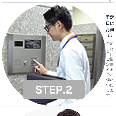
予定
日に
お伺
い
予定
した
日に
ご指
定住
所ま
でお
伺い
いた
しま
す。