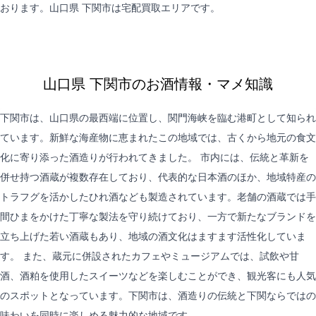
おります。山口県 下関市は
宅配買取
エリアです。
山口県 下関市のお酒情報・マメ知識
下関市は、山口県の最西端に位置し、関門海峡を臨む港町として知られ
ています。新鮮な海産物に恵まれたこの地域では、古くから地元の食文
化に寄り添った酒造りが行われてきました。 市内には、伝統と革新を
併せ持つ酒蔵が複数存在しており、代表的な日本酒のほか、地域特産の
トラフグを活かしたひれ酒なども製造されています。老舗の酒蔵では手
間ひまをかけた丁寧な製法を守り続けており、一方で新たなブランドを
立ち上げた若い酒蔵もあり、地域の酒文化はますます活性化していま
す。 また、蔵元に併設されたカフェやミュージアムでは、試飲や甘
酒、酒粕を使用したスイーツなどを楽しむことができ、観光客にも人気
のスポットとなっています。下関市は、酒造りの伝統と下関ならではの
味わいを同時に楽しめる魅力的な地域です。