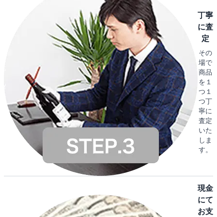
丁寧
に査
定
その
場で
商品
を１
つ１
つ丁
寧に
査定
いた
しま
す。
現金
にて
お支