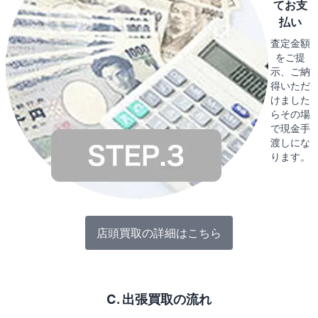
てお支
払い
査定金額
をご提
示、ご納
得いただ
けました
らその場
で現金手
渡しにな
ります。
店頭買取の詳細はこちら
C. 出張買取の流れ