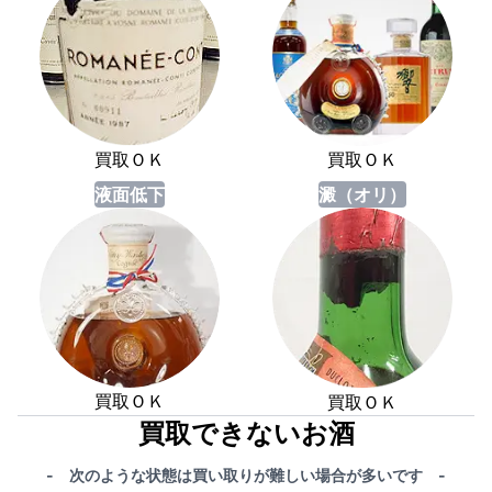
買取ＯＫ
買取ＯＫ
液面低下
澱（オリ）
買取ＯＫ
買取ＯＫ
買取できないお酒
- 次のような状態は買い取りが難しい場合が多いです -