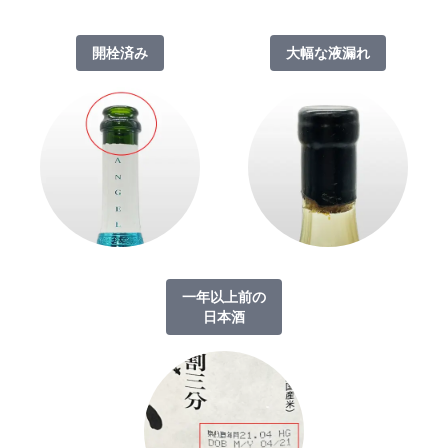
開栓済み
大幅な液漏れ
一年以上前の
日本酒