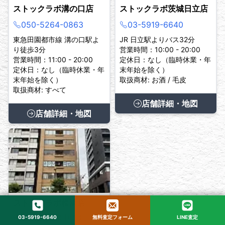
ストックラボ溝の口店
ストックラボ茨城日立店
050-5264-0863
03-5919-6640
東急田園都市線 溝の口駅よ
JR 日立駅よりバス32分
り徒歩3分
営業時間：10:00 - 20:00
営業時間：11:00 - 20:00
定休日：なし（臨時休業・年
定休日：なし（臨時休業・年
末年始を除く）
末年始を除く）
取扱商材: お酒 / 毛皮
取扱商材: すべて
店舗詳細・地図
店舗詳細・地図
ストックラボ横浜店
現在、臨時休業中です。
03-5919-6640
無料査定フォーム
LINE査定