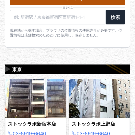
または
駅名・住所・郵便番号
検索
現在地から探す場合、ブラウザの位置情報の使用許可が必要です。位
置情報は店舗検索のためだけに使用し、保存しません。
▶
東京
ストックラボ新宿本店
ストックラボ上野店
03-5919-6640
03-5919-6640