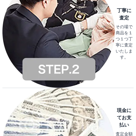
丁寧に
査定
その場で
商品を１
つ１つ丁
寧に査定
いたしま
す。
現金に
てお支
払い
査定金額