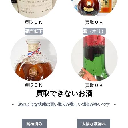
買取ＯＫ
買取ＯＫ
液面低下
澱（オリ）
買取ＯＫ
買取ＯＫ
買取できないお酒
- 次のような状態は買い取りが難しい場合が多いです -
開栓済み
大幅な液漏れ