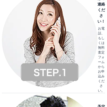
連絡
くだ
さ
い！
お電
話、
もし
くは
無料
査定
フォ
ーム
から
お申
込み
くだ
さ
い。
予定