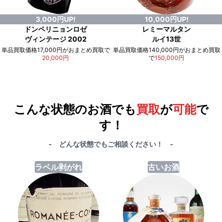
3,000円UP!
10,000円UP!
ドンペリニョンロゼ
レミーマルタン
ヴィンテージ 2002
ルイ13世
単品買取価格17,000円がおまとめ買取で
単品買取価格140,000円がおまとめ買取
20,000円
で
150,000円
例）単品買取総額
551,000円
が
おまとめ買取で
578,000円
に！
合計で
27,000円
も
お得
です！
こんな状態のお酒でも
買取
が
可能
で
す！
- どんな状態でもご相談ください！ -
ラベル剥がれ
古いお酒