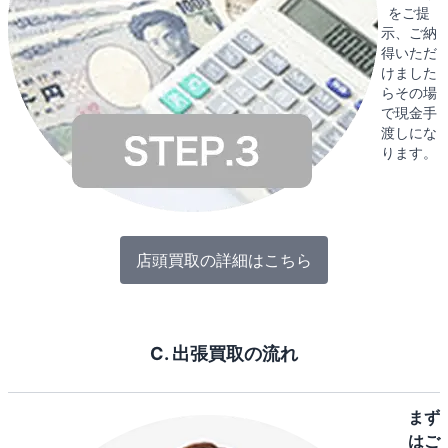
をご提
示、ご納
得いただ
けました
らその場
で現金手
渡しにな
ります。
店頭買取の詳細はこちら
C. 出張買取の流れ
まず
はご