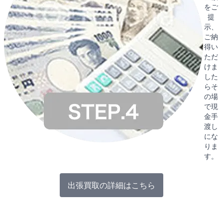
をご
提
示、
ご納
得い
ただ
けま
した
らそ
の場
で現
金手
渡し
にな
りま
す。
出張買取の詳細はこちら