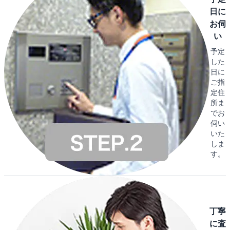
日に
お伺
い
予定
した
日に
ご指
定住
所ま
でお
伺い
いた
しま
す。
丁寧
に査