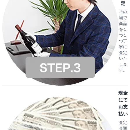
定
その
場で
商品
を１
つ１
つ丁
寧に
査定
いた
しま
す。
現金
にて
お支
払い
査定
金額