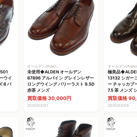
オールデン/Alden
オールデン/Alden
501
未使用◆ALDEN オールデン
極美品◆ALDE
ザーウイ
87896 アルパイン グレインレザー
13132 シガ
 8 バ
ロングウイング バリーラスト 9.5D
ー チャッカブ
赤茶 メンズ
7.5 茶 メンズ
買取価格 30,000円
買取価格 90,
2020/03/07
2020/03/05