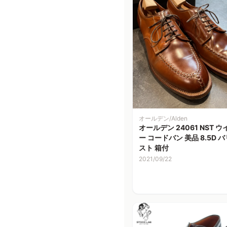
オールデン/Alden
オールデン 24061 NST 
ー コードバン 美品 8.5D 
スト 箱付
2021/09/22