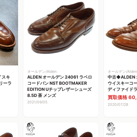
オールデン/Alden
オールデン/Alden
ウイスキ
ALDEN オールデン 24061 ラベロ
中古◆ALDEN 
バリーラ
コードバン NST BOOTMAKER
ウイスキーコー
EDITION Uチップレザーシューズ
ディファイドラス
8.5D 茶 メンズ
買取価格 60,
2021/09/05
2020/07/28