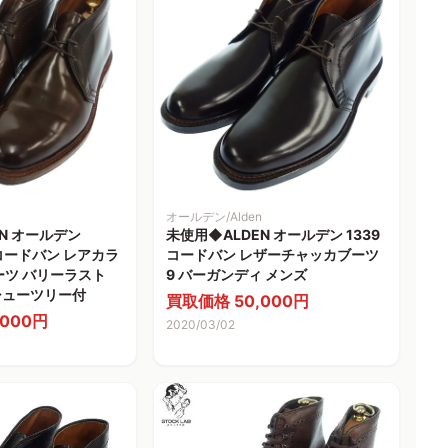
オールデン/Alden
N オールデン
未使用◆ALDEN オールデン 1339
ーコードバン レアカラ
コードバン レザーチャッカブーツ
ーツ バリーラスト
9 バーガンディ メンズ
 シューツリー付
買取価格 50,000円
000円
2020/03/02