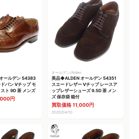
オールデン/Alden
オールデン 54383
美品◆ALDEN オールデン 54351
ドバン Vチップ モ
スエードレザー Vチップ レースア
ト 9D 茶 メンズ
ップレザーシューズ 9.5D 茶 メン
ズ 保存袋 箱付
000円
買取価格 11,000円
2020/04/10