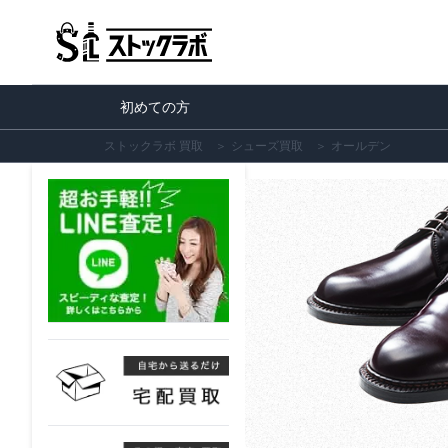
初めての方
ストックラボ 買取
＞
シューズ買取
＞
オールデン