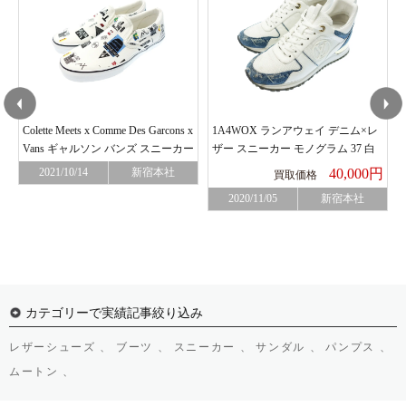
Colette Meets x Comme Des Garcons x
1A4WOX ランアウェイ デニム×レ
Vans ギャルソン バンズ スニーカー
ザー スニーカー モノグラム 37 白
円
レディース
2021/10/14
新宿本社
40,000円
買取価格
2020/11/05
新宿本社
カテゴリーで実績記事絞り込み
レザーシューズ 、
ブーツ 、
スニーカー 、
サンダル 、
パンプス 、
ムートン 、