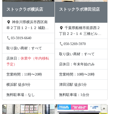
ストックラボ横浜店
ストックラボ津田沼店
神奈川県横浜市西区南
幸２丁目１２−１２ 城勘ビ
千葉県船橋市前原西２
ル 1F
丁目２２−１４ 三橋ビル
03-5919-6640
202号
050-5269-5970
取り扱い商材：すべて
取り扱い商材：すべて
店休日：
休業中（年内移転
予定）
店休日：年末年始のみ
営業時間：11時〜20時
営業時間：10時〜20時
横浜駅 徒歩9分
津田沼駅 徒歩5分
無料駐車場：なし
無料駐車場：1台分