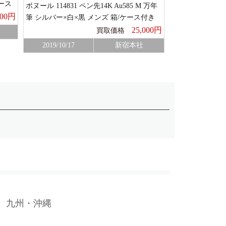
ース
ボヌール 114831 ペン先14K Au585 M 万年
4810 ペン先14K
000円
筆 シルバー×白×黒 メンズ 箱/ケース付き
テュック 万年筆
ンズ
25,000円
買取価格
2019/10/17
新宿本社
2019/10/12
九州・沖縄