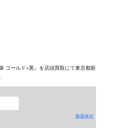
 M 万年筆 ゴールド×黒」を店頭買取にて東京都新
。
新宿本社