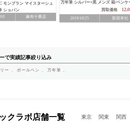
万年筆 シルバー×黒 メンズ 箱/ペンケ
NC モンブラン マイスターシュ
付き
12,
買取価格
筆 ショパン
/03
麻布十番店
2019/10/25
新宿本社
ーで実績記事絞り込み
リー 、
ボールペン 、
万年筆 、
ックラボ店舗一覧
東京
関東
関西