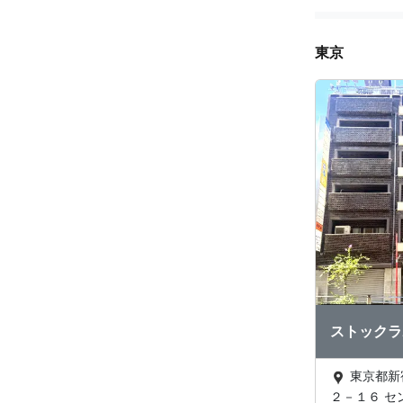
東京
ストックラ
東京都新宿区新宿２－１
２－１６ セ