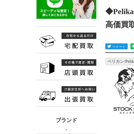
◆Peli
高価買
ペリカン/Pelik
ブランド
-