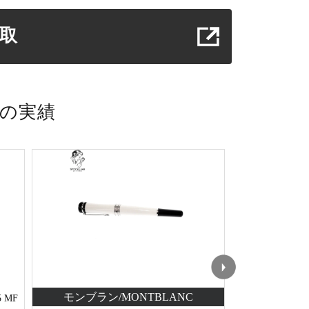
取
nの実績
モンブラン/MONTBLANC
モンブラン
 MF