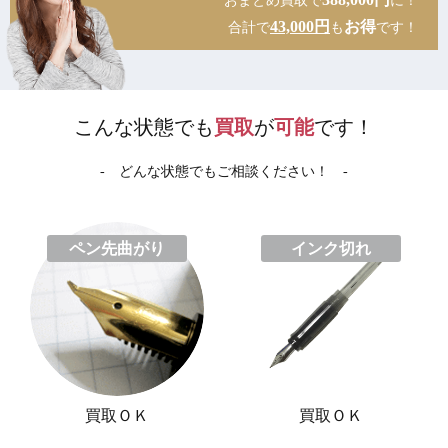
おまとめ買取で
に！
43,000円
お得
合計で
も
です！
こんな状態でも
買取
が
可能
です！
- どんな状態でもご相談ください！ -
ペン先曲がり
インク切れ
買取ＯＫ
買取ＯＫ