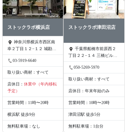
ストックラボ横浜店
ストックラボ津田沼店
神奈川県横浜市西区南
幸２丁目１２−１２ 城勘ビ
千葉県船橋市前原西２
ル 1F
丁目２２−１４ 三橋ビル
03-5919-6640
202号
050-5269-5970
取り扱い商材：すべて
取り扱い商材：すべて
店休日：
休業中（年内移転
予定）
店休日：年末年始のみ
営業時間：11時〜20時
営業時間：10時〜20時
横浜駅 徒歩9分
津田沼駅 徒歩5分
無料駐車場：なし
無料駐車場：1台分