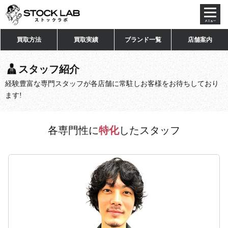
toggl
navig
買取方法
買取実績
ブランド一覧
店舗案内
スタッフ紹介
経験豊富な専門スタッフが各店舗に常駐しお客様をお待ちしており
ます!
各専門性に
特化
したスタッフ