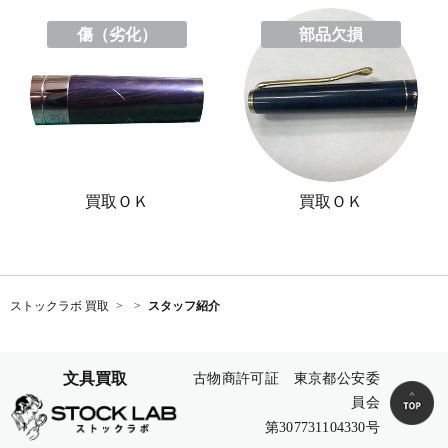
傷（劣化）
部品欠損
買取ＯＫ
買取ＯＫ
ストックラボ 買取
スタッフ紹介
文具買取
古物商許可証 東京都公安委
員会
第307731104330号