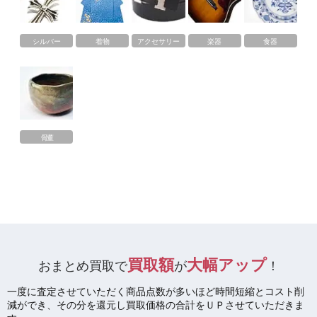
シルバー
着物
アクセサリー
楽器
食器
骨董
買取額
大幅アップ
おまとめ買取で
が
！
一度に査定させていただく商品点数が多いほど時間短縮とコスト削
減ができ、
その分を還元し買取価格の合計をＵＰさせていただきま