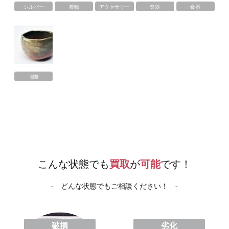
シルバー
着物
アクセサリー
楽器
食器
骨董
こんな状態でも
買取
が
可能
です！
- どんな状態でもご相談ください！ -
破損
劣化