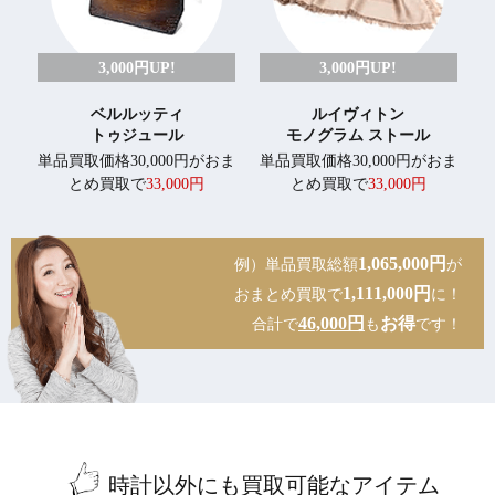
3,000円UP!
3,000円UP!
ベルルッティ
ルイヴィトン
トゥジュール
モノグラム ストール
単品買取価格30,000円がおま
単品買取価格30,000円がおま
とめ買取で
33,000円
とめ買取で
33,000円
1,065,000円
例）単品買取総額
が
1,111,000円
おまとめ買取で
に！
46,000円
お得
合計で
も
です！
時計以外にも買取可能なアイテム