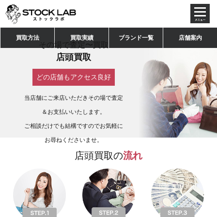
toggl
navig
買取方法
買取実績
ブランド一覧
店舗案内
その場で査定〜買取
店頭買取
どの店舗もアクセス良好
当店舗にご来店いただきその場で査定
＆お支払いいたします。
ご相談だけでも結構ですのでお気軽に
お尋ねくださいませ。
店頭買取の
流れ