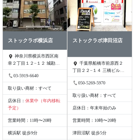
ストックラボ横浜店
ストックラボ津田沼店
神奈川県横浜市西区南
幸２丁目１２−１２ 城勘ビ
千葉県船橋市前原西２
ル 1F
丁目２２−１４ 三橋ビル
03-5919-6640
202号
050-5269-5970
取り扱い商材：すべて
取り扱い商材：すべて
店休日：
休業中（年内移転
予定）
店休日：年末年始のみ
営業時間：11時〜20時
営業時間：10時〜20時
横浜駅 徒歩9分
津田沼駅 徒歩5分