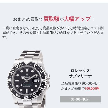
買取額
大幅アップ
おまとめ買取で
が
！
一度に査定させていただく商品点数が多いほど時間短縮とコスト削
減ができ、
その分を還元し買取価格の合計をＵＰさせていただきま
す。
ロレックス
サブマリーナ
単品買取価格900,000円が
おまとめ買取で
930,000円
30,000円UP!