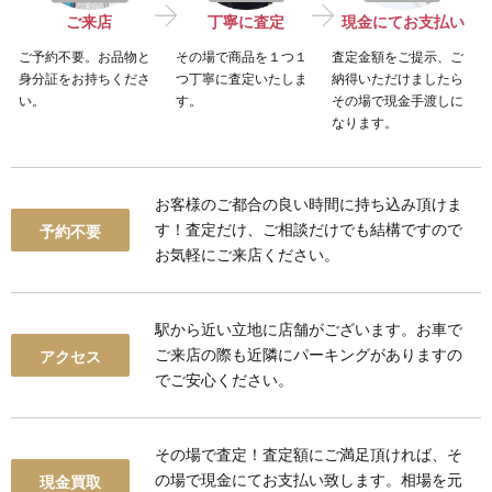
ご来店
丁寧に査定
現金にてお支払い
ご予約不要。お品物と
その場で商品を１つ１
査定金額をご提示、ご
身分証をお持ちくださ
つ丁寧に査定いたしま
納得いただけましたら
い。
す。
その場で現金手渡しに
なります。
お客様のご都合の良い時間に持ち込み頂けま
す！査定だけ、
ご相談だけでも結構です
ので
予約不要
お気軽にご来店ください。
駅から近い立地
に店舗がございます。お車で
ご来店の際も近隣にパーキングがありますの
アクセス
でご安心ください。
その場で査定！査定額にご満足頂ければ、
そ
の場で現金
にてお支払い致します。相場を元
現金買取