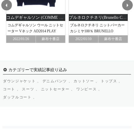
コムデギャルソン (COMME des GARCONS)
ブルネロクチネリ(Brunello Cucinelli)
コムデギャルソン ウール ニットセ
ブルネロクチネリ ニットパーカー
ーター Vネック AD2014 PLAY
カシミヤ100％ BRUNELLO
COMME DES GARCONS
CUCINELLI
2022/01/26
麻布十番店
2022/01/10
麻布十番店
カテゴリーで実績記事絞り込み
ダウンジャケット 、
デニムパンツ 、
カットソー 、
トップス 、
コート 、
スーツ 、
ニットセーター 、
ワンピース 、
ダッフルコート 、