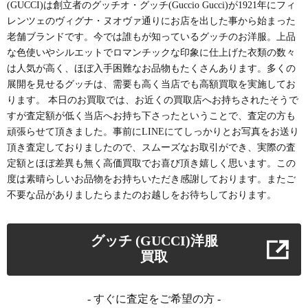
(GUCCI)
は創立者のグッチオ・グッチ(Guccio Gucci)が1921年にフィ
レンツェのヴィグナ・ヌオヴァ通りにお店を出した事から始まった
老舗ブランドです。今では誰もが知っているグッチのお洋服。上品
な色使いやシルエットでロマンチックな印象に仕上げた衣類の数々
は人気が高く、ほぼ入手困難なお品物もたくさんあります。多くの
展開を見せるグッチは、需要も高く当店でも高額買取を実施してお
ります。 本日のお買取では、お近くの買取店へお持ちされたそうで
すが査定額が低く当店へお持ち下さったということで、査定の方も
頑張らせて頂きました。事前にLINEにてしっかりとお写真をお送り
頂き査定しておりましたので、スムーズなお取引ができ、実際の査
定額とほぼ差異も無く高価買取でお喜び頂き嬉しく思います。この
度は素晴らしいお品物をお持ちいただき感謝しております。またご
不要な品がありましたらまたのお越しをお待ちしております。
グッチ (GUCCI)洋服
買取
- すぐに査定をご希望の方 -