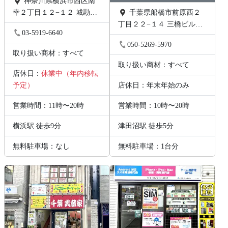
神奈川県横浜市西区南
幸２丁目１２−１２ 城勘ビ
千葉県船橋市前原西２
ル 1F
丁目２２−１４ 三橋ビル
03-5919-6640
202号
050-5269-5970
取り扱い商材：すべて
取り扱い商材：すべて
店休日：
休業中（年内移転
予定）
店休日：年末年始のみ
営業時間：11時〜20時
営業時間：10時〜20時
横浜駅 徒歩9分
津田沼駅 徒歩5分
無料駐車場：なし
無料駐車場：1台分