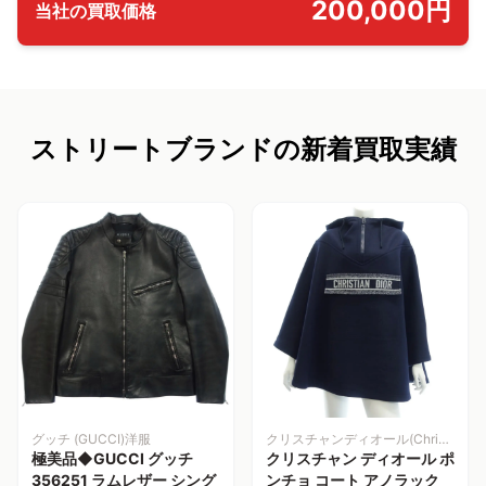
200,000円
当社の買取価格
ストリートブランドの新着買取実績
グッチ (GUCCI)洋服
クリスチャンディオール(Christian Dior)洋服
極美品◆GUCCI グッチ
クリスチャン ディオール ポ
356251 ラムレザー シング
ンチョ コート アノラック