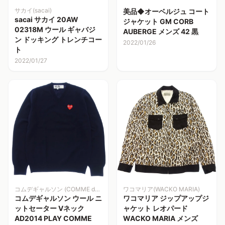
サカイ(sacai)
美品◆オーベルジュ コート
sacai サカイ 20AW
ジャケット GM CORB
02318M ウール ギャバジ
AUBERGE メンズ 42 黒
ン ドッキング トレンチコー
2022/01/26
ト
2022/01/27
コムデギャルソン (COMME des GARCONS)
ワコマリア(WACKO MARIA)
コムデギャルソン ウール ニ
ワコマリア ジップアップジ
ットセーター Vネック
ャケット レオパード
AD2014 PLAY COMME
WACKO MARIA メンズ