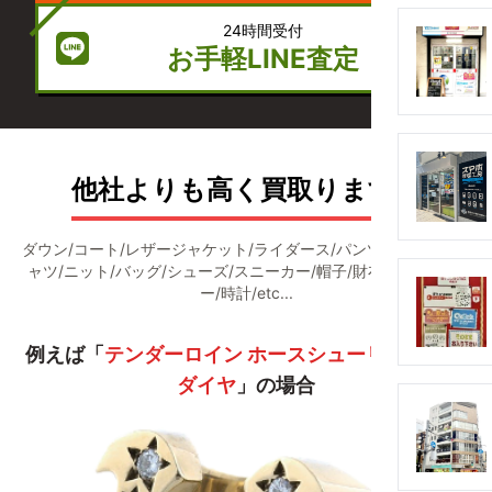
24時間受付
お手軽LINE査定
他社よりも高く買取ります！
ダウン/コート/レザージャケット/ライダース/パンツ/デニム/Ｔシ
ャツ/ニット/バッグ/シューズ/スニーカー/帽子/財布/アクセサリ
ー/時計/etc...
例えば「
テンダーロイン ホースシューリング 8k×
ダイヤ
」の場合