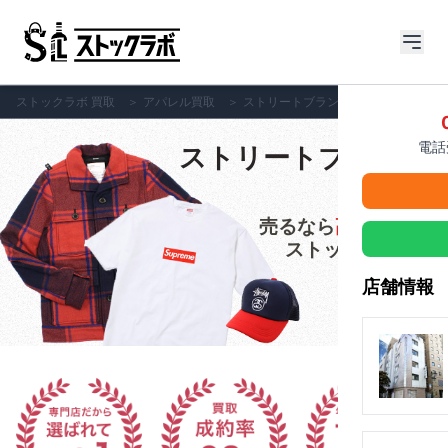
ストックラボ 買取
＞
アパレル買取
＞
ストリートブランド
電話受
ストリートブランド
の買取
売るなら
高価買取
の
ストックラボへ!!
店舗情報