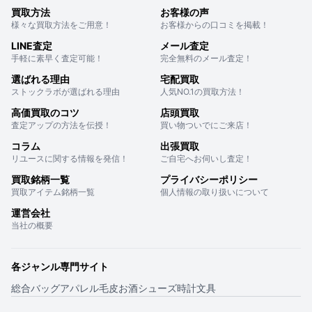
買取方法
お客様の声
様々な買取方法をご用意！
お客様からの口コミを掲載！
LINE査定
メール査定
手軽に素早く査定可能！
完全無料のメール査定！
選ばれる理由
宅配買取
ストックラボが選ばれる理由
人気NO.1の買取方法！
高価買取のコツ
店頭買取
査定アップの方法を伝授！
買い物ついでにご来店！
コラム
出張買取
リユースに関する情報を発信！
ご自宅へお伺いし査定！
買取銘柄一覧
プライバシーポリシー
買取アイテム銘柄一覧
個人情報の取り扱いについて
運営会社
当社の概要
各ジャンル専門サイト
総合
バッグ
アパレル
毛皮
お酒
シューズ
時計
文具