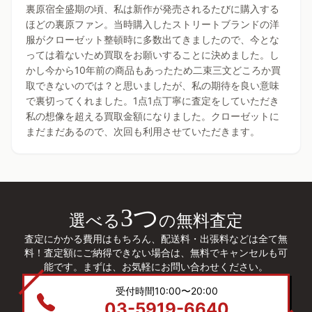
裏原宿全盛期の頃、私は新作が発売されるたびに購入する
ほどの裏原ファン。当時購入したストリートブランドの洋
服がクローゼット整頓時に多数出てきましたので、今とな
っては着ないため買取をお願いすることに決めました。し
かし今から10年前の商品もあったため二束三文どころか買
取できないのでは？と思いましたが、私の期待を良い意味
で裏切ってくれました。1点1点丁寧に査定をしていただき
私の想像を超える買取金額になりました。クローゼットに
まだまだあるので、次回も利用させていただきます。
3つ
選べる
の無料査定
査定にかかる費用はもちろん、配送料・出張料などは全て無
料！査定額にご納得できない場合は、無料でキャンセルも可
能です。まずは、お気軽にお問い合わせください。
受付時間10:00〜20:00
03-5919-6640