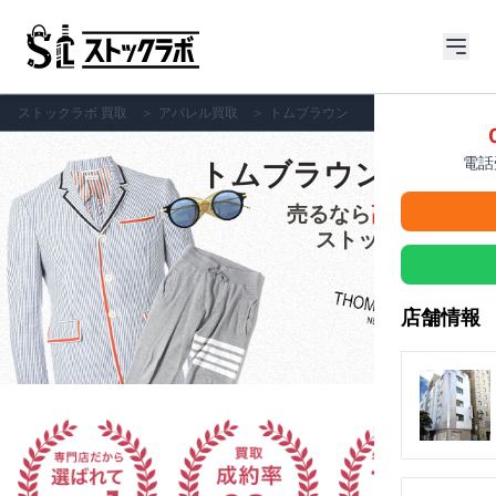
ストックラボ 買取
＞
アパレル買取
＞
トムブラウン
電話受
トムブラウンの買取
売るなら
高価買取
の
ストックラボへ!!
店舗情報