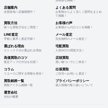
買取額も掲載！
店舗案内
よくある質問
全国各地へ店舗展開中！
お客様からよく頂くご質問をまとめ
て掲載！
買取方法
お客様の声
様々な買取方法をご用意！
お客様からの口コミを掲載！
LINE査定
メール査定
手軽に素早く査定可能！
完全無料のメール査定！
選ばれる理由
宅配買取
ストックラボが選ばれる理由
人気NO.1の買取方法！
高価買取のコツ
店頭買取
査定アップの方法を伝授！
買い物ついでにご来店！
コラム
出張買取
リユースに関する情報を発信！
ご自宅へお伺いし査定！
買取銘柄一覧
プライバシーポリシー
買取アイテム銘柄一覧
個人情報の取り扱いについて
運営会社
当社の概要