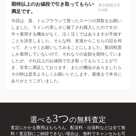
期待以上のお値段で引き取ってもらい
東京都国立市
K.A様
満足です。
今回は、昔、トムブラウンで買ったスーツの買取をお願い
しました。ラインの美しさに魅了され購入したのですが、
中々着用する機会がなく、泣く泣くではありますが手放す
ことを決意しました。そんな時、友達からこちらの話を伺
って、さっそくお願いしてみることにしました。数回程度
しか着用していないので、それなりの金額を期待していま
したが、それ以上のお値段で引き取ってもらうことがで
き、非常に満足しております。またの機会がありましたら
その時は是非よろしくお願いいたします。最後まで本当に
ありがとうございました。
3つ
選べる
の無料査定
査定にかかる費用はもちろん、配送料・出張料などは全て無
料！査定額にご納得できない場合は、無料でキャンセルも可