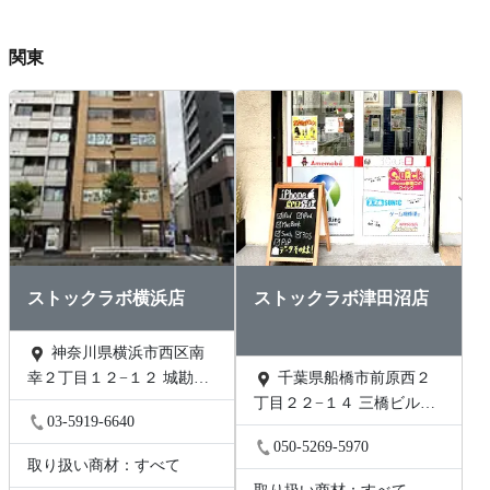
関東
ストックラボ横浜店
ストックラボ津田沼店
神奈川県横浜市西区南
幸２丁目１２−１２ 城勘ビ
千葉県船橋市前原西２
ル 1F
丁目２２−１４ 三橋ビル
03-5919-6640
202号
050-5269-5970
取り扱い商材：すべて