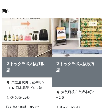
関西
ストックラボ大阪江坂
ストックラボ大阪枚方
店
店
大阪府吹田市豊津町９
−１５ 日本興業ビル 2階
大阪府枚方市渚本町５
06-6389-2265
−２５
取り扱い商材：すべて
03-5919-6640