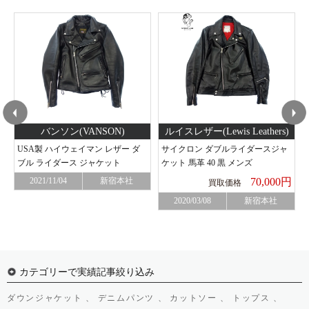
バンソン(VANSON)
ルイスレザー(Lewis Leathers)
USA製 ハイウェイマン レザー ダ
サイクロン ダブルライダースジャ
ブル ライダース ジャケット
ケット 馬革 40 黒 メンズ
2021/11/04
新宿本社
70,000円
買取価格
2020/03/08
新宿本社
カテゴリーで実績記事絞り込み
ダウンジャケット 、
デニムパンツ 、
カットソー 、
トップス 、