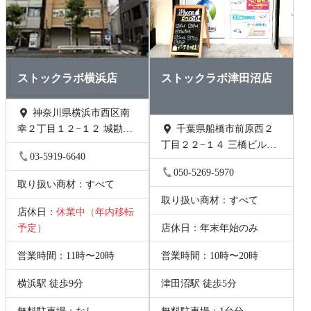
ストックラボ横浜店
ストックラボ津田沼店
神奈川県横浜市西区南
幸２丁目１２−１２ 城勘ビ
千葉県船橋市前原西２
ル 1F
丁目２２−１４ 三橋ビル
03-5919-6640
202号
050-5269-5970
取り扱い商材：すべて
取り扱い商材：すべて
店休日：
休業中（年内移転
予定）
店休日：年末年始のみ
営業時間：11時〜20時
営業時間：10時〜20時
横浜駅 徒歩9分
津田沼駅 徒歩5分