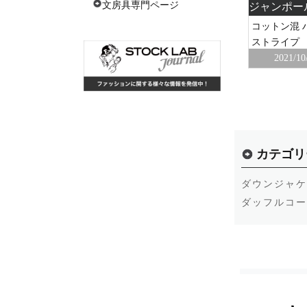
文房具専門ページ
服
セリーヌ(Celine) 洋服
 タート
フィービー ラムレザー ノースリーブワン
コットン混 
6 青 レ
ピース フロントジップ 34 オレンジ レディ
ストライプ
ース
2021/10
59,000円
21,000円
買取価格
本社
2019/12/03
新宿本社
カテゴリ
ダウンジャケ
ダッフルコー