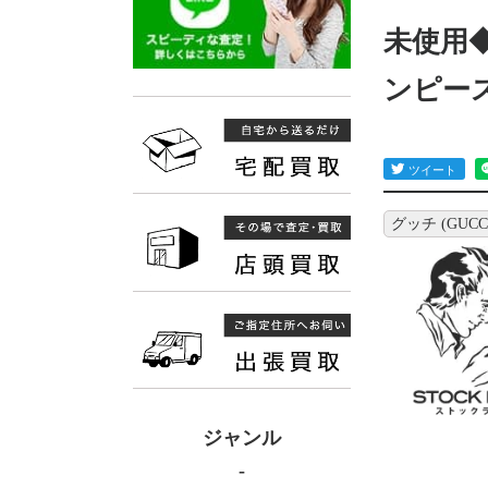
未使用◆
ンピース
グッチ (GUCC
ジャンル
-