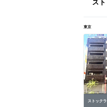
スト
東京
ストックラ