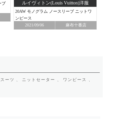
ルイヴィトン(Louis Vuitton)洋服
エルメス
ーブ
20AW モノグラム ノースリーブ ニットワ
ヴィンテージ シル
店
ンピース
ース ベルト付き
2021/09/06
麻布十番店
2021/03/11
スーツ 、
ニットセーター 、
ワンピース 、