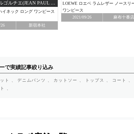
ジャンポールゴルチエ(JEAN PAUL GAULTIER)
LOEWE ロエベ ラムレザー ノースリ
ワンピース
ハイネック ロング ワンピース
2021/09/26
麻布十番
/26
新宿本社
ーで実績記事絞り込み
ット 、
デニムパンツ 、
カットソー 、
トップス 、
コート 、
ト 、