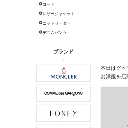
コート
レザージャケット
ニットセーター
デニムパンツ
ブランド
-
本日は
グッ
お洋服を店