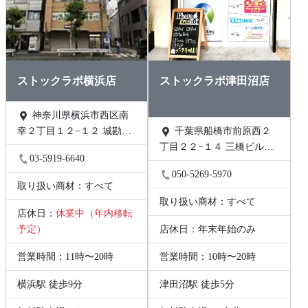
ストックラボ横浜店
ストックラボ津田沼店
神奈川県横浜市西区南
幸２丁目１２−１２ 城勘ビ
千葉県船橋市前原西２
ル 1F
丁目２２−１４ 三橋ビル
03-5919-6640
202号
050-5269-5970
取り扱い商材：すべて
取り扱い商材：すべて
店休日：
休業中（年内移転
予定）
店休日：年末年始のみ
営業時間：11時〜20時
営業時間：10時〜20時
横浜駅 徒歩9分
津田沼駅 徒歩5分