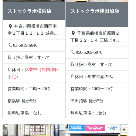
ストックラボ横浜店
ストックラボ津田沼店
神奈川県横浜市西区南
幸２丁目１２−１２ 城勘ビ
千葉県船橋市前原西２
ル 1F
丁目２２−１４ 三橋ビル
03-5919-6640
202号
050-5269-5970
取り扱い商材：すべて
取り扱い商材：すべて
店休日：
休業中（年内移転
予定）
店休日：年末年始のみ
営業時間：11時〜20時
営業時間：10時〜20時
横浜駅 徒歩9分
津田沼駅 徒歩5分
無料駐車場：なし
無料駐車場：1台分