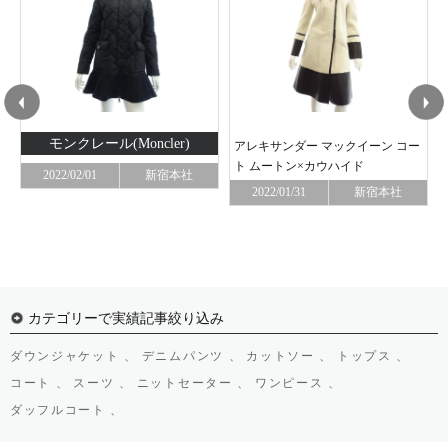
モンクレール(Moncler)
アレキサンダー マックイーン コー
ト ムートン×カウハイド
2022/02/01
新宿本社
2022/01/31
新宿本社
カテゴリーで実績記事絞り込み
ダウンジャケット 、
デニムパンツ 、
カットソー 、
トップス 、
コート 、
スーツ 、
ニットセーター 、
ワンピース 、
ダッフルコート 、